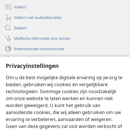
Video’s
Video’s met audiodescriptie
Zoeken
Medische informatie voor artsen
Internationale communicatie
Help
Privacyinstellingen
Donaties
(opent
Om u de best mogelijke digitale ervaring op jw.org te
nieuw
bieden, gebruiken wij cookies en vergelijkbare
venster)
Watchtower ONLINE LIBRARY™
technologieën. Sommige cookies zijn noodzakelijk
(opent
om onze website te laten werken en kunnen niet
nieuw
®
JW Hub
venster)
worden geweigerd. U kunt het gebruik van
(opent
nieuw
aanvullende cookies, die wij alleen gebruiken om uw
®
JW Library
venster)
ervaring te verbeteren, aanvaarden of weigeren.
Geen van deze gegevens zal ooit worden verkocht of
Watchtower Library