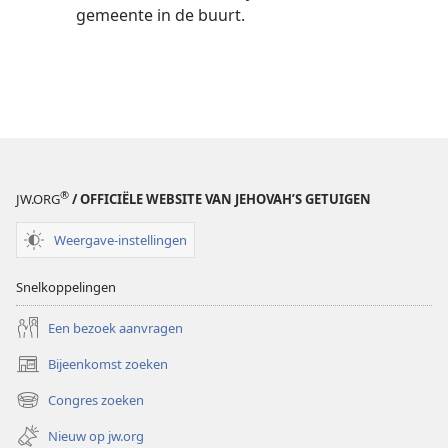
gemeente in de buurt.
®
JW.ORG
/ OFFICIËLE WEBSITE VAN JEHOVAH’S GETUIGEN
Weergave-instellingen
Snelkoppelingen
Een bezoek aanvragen
Bijeenkomst zoeken
(opent
nieuw
Congres zoeken
(opent
venster)
nieuw
Nieuw op jw.org
venster)