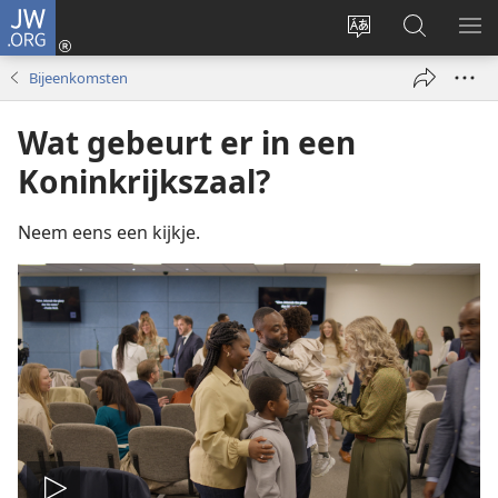
JW.ORG
Inloggen
(opent
Taal
Zoeken
ME
nieuw
site
op
WE
Bijeenkomsten
venster)
wijzigen
JW.ORG
Wat gebeurt er in een
Koninkrijkszaal?
Neem eens een kijkje.