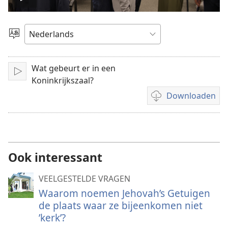
Video
afspelen
Taal
kiezen
Wat gebeurt er in een
Afspelen
Koninkrijkszaal?
Downloaden
Downloadopties
video
Ook interessant
VEELGESTELDE VRAGEN
Waarom noemen Jehovah’s Getuigen
de plaats waar ze bijeenkomen niet
’kerk’?