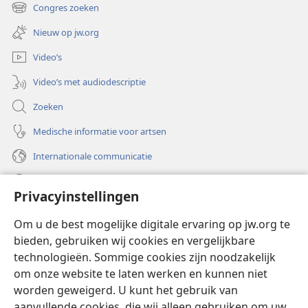
nieuw
Congres zoeken
(opent
venster)
nieuw
Nieuw op jw.org
venster)
Video’s
Video’s met audiodescriptie
Zoeken
Medische informatie voor artsen
Internationale communicatie
Help
Privacyinstellingen
Donaties
(opent
Om u de best mogelijke digitale ervaring op jw.org te
nieuw
bieden, gebruiken wij cookies en vergelijkbare
venster)
Watchtower ONLINE LIBRARY™
technologieën. Sommige cookies zijn noodzakelijk
(opent
om onze website te laten werken en kunnen niet
nieuw
®
JW Hub
venster)
worden geweigerd. U kunt het gebruik van
(opent
nieuw
aanvullende cookies, die wij alleen gebruiken om uw