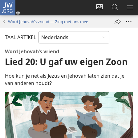
JW.ORG
Inloggen
(opent
Taal
Zoeken
ME
nieuw
site
op
WE
Word Jehovah’s vriend — Zing met ons mee
venster)
wijzigen
JW.ORG
TAAL ARTIKEL
Word Jehovah’s vriend
Lied 20: U gaf uw eigen Zoon
Hoe kun je net als Jezus en Jehovah laten zien dat je
van anderen houdt?