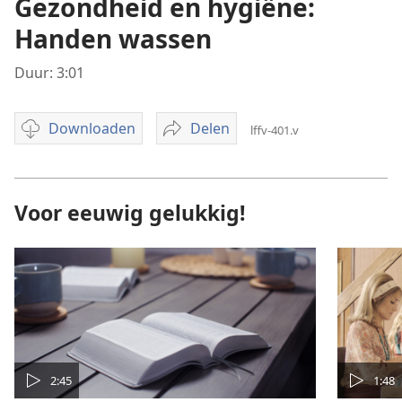
Gezondheid en hygiëne:
Handen wassen
Duur: 3:01
Downloaden
Delen
lffv-401.v
Opties
Gezondheid
downloaden
en
video’s
hygiëne:
Handen
Voor eeuwig gelukkig!
wassen
2:45
1:48