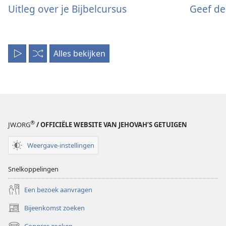
Uitleg over je Bijbelcursus
Geef de
Alles bekijken
Alles
Willekeurig
afspelen
afspelen
®
JW.ORG
/ OFFICIËLE WEBSITE VAN JEHOVAH’S GETUIGEN
Weergave-instellingen
Snelkoppelingen
Een bezoek aanvragen
Bijeenkomst zoeken
(opent
nieuw
Congres zoeken