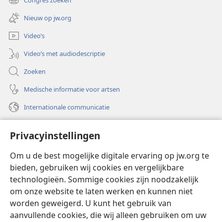
(opent
venster)
nieuw
Nieuw op jw.org
venster)
Video’s
Video’s met audiodescriptie
Zoeken
Medische informatie voor artsen
Internationale communicatie
Help
Privacyinstellingen
Donaties
(opent
Om u de best mogelijke digitale ervaring op jw.org te
nieuw
bieden, gebruiken wij cookies en vergelijkbare
venster)
Watchtower ONLINE LIBRARY™
technologieën. Sommige cookies zijn noodzakelijk
(opent
om onze website te laten werken en kunnen niet
nieuw
®
JW Hub
venster)
worden geweigerd. U kunt het gebruik van
(opent
nieuw
aanvullende cookies, die wij alleen gebruiken om uw
®
JW Library