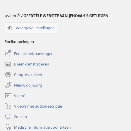
®
JW.ORG
/ OFFICIËLE WEBSITE VAN JEHOVAH’S GETUIGEN
Weergave-instellingen
Snelkoppelingen
Een bezoek aanvragen
Bijeenkomst zoeken
(opent
nieuw
Congres zoeken
(opent
venster)
nieuw
Nieuw op jw.org
venster)
Video’s
Video’s met audiodescriptie
Zoeken
Medische informatie voor artsen