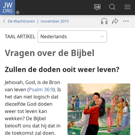
JW.ORG
Inloggen
(opent
Taal
Zoeken
ME
nieuw
site
op
WE
De Wachttoren | november 2015
venster)
wijzigen
JW.ORG
TAAL ARTIKEL
Vragen over de Bijbel
Zullen de doden ooit weer leven?
Jehovah, God, is de Bron
van leven (
Psalm 36:9
). Is
het dan niet logisch dat
diezelfde God doden
weer tot leven kan
wekken? De Bijbel
belooft ons dat hij dat in
de toekomst zal doen.