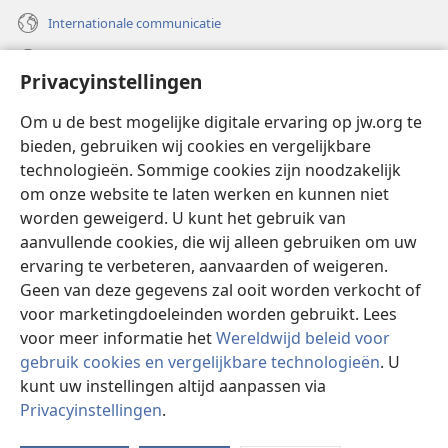
Internationale communicatie
Help
Privacyinstellingen
Donaties
(opent
Om u de best mogelijke digitale ervaring op jw.org te
nieuw
bieden, gebruiken wij cookies en vergelijkbare
venster)
Watchtower ONLINE LIBRARY™
technologieën. Sommige cookies zijn noodzakelijk
(opent
om onze website te laten werken en kunnen niet
nieuw
®
JW Hub
venster)
worden geweigerd. U kunt het gebruik van
(opent
nieuw
aanvullende cookies, die wij alleen gebruiken om uw
®
JW Library
venster)
ervaring te verbeteren, aanvaarden of weigeren.
Geen van deze gegevens zal ooit worden verkocht of
Watchtower Library
voor marketingdoeleinden worden gebruikt. Lees
voor meer informatie het
Wereldwijd beleid voor
gebruik cookies en vergelijkbare technologieën
. U
kunt uw instellingen altijd aanpassen via
Copyright
© 2026 Watch Tower Bible and Tract Society of Pennsylvania.
Privacyinstellingen
.
I
GEBRUIKSVOORWAARDEN
|
PRIVACYBELEID
|
PRIVACYINSTELLINGEN
w