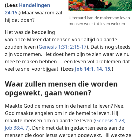
(Lees
Handelingen
24:15
.)
Maar waarom zal
Uiteraard kan de maker van leven
hij dat doen?
mensen weer tot leven wekken
Het was de bedoeling
van onze Maker dat mensen voor altijd op aarde
zouden leven (
Genesis 1:31;
2:15-17
). Dat is nog steeds
zijn voornemen. Het doet hem pijn te zien waar we nu
mee te maken hebben — een leven vol problemen dat
veel te snel voorbijgaat.
(Lees
Job 14:1,
14, 15
.)
Waar zullen mensen die worden
opgewekt, gaan wonen?
Maakte God de mens om in de hemel te leven? Nee.
God maakte engelen om in de hemel te leven. Hij
maakte mensen om op aarde te leven (
Genesis 1:28;
Job 38:4,
7
). Denk met dat in gedachten eens aan de
mensen die door Jezus werden opgewekt. Hij wekte ze