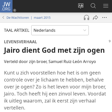
JW.ORG
Inloggen
(opent
Taal
Zoeken
ME
nieuw
site
op
WE
De Wachttoren | maart 2015
venster)
wijzigen
JW.ORG
TAAL ARTIKEL
LEVENSVERHAAL
Jairo dient God met zijn ogen
Verteld door zijn broer, Samuel Ruiz-León Arroyo
Kunt u zich voorstellen hoe het is om geen
controle over je lichaam te hebben, behalve
over je ogen? Zo is het leven voor mijn broer,
Jairo. Toch heeft hij een zinvol leven. Voordat
ik uitleg waarom, zal ik eerst zijn verhaal
vertellen.