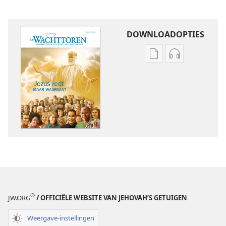
DOWNLOADOPTIES
Downloadopties
Downloadopt
publicaties
audio
DE
DE
WACHTTOREN
WACHTTORE
Jezus
Jezus
redt:
redt:
Maar
Maar
waarvan?
waarvan?
®
JW.ORG
/ OFFICIËLE WEBSITE VAN JEHOVAH’S GETUIGEN
Weergave-instellingen