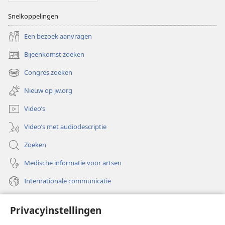
Snelkoppelingen
Een bezoek aanvragen
Bijeenkomst zoeken
(opent
nieuw
Congres zoeken
(opent
venster)
nieuw
Nieuw op jw.org
venster)
Video’s
Video’s met audiodescriptie
Zoeken
Medische informatie voor artsen
Internationale communicatie
Help
Privacyinstellingen
Donaties