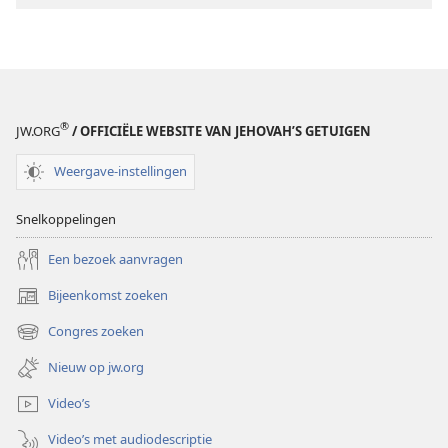
de
de
aarde
aarde
volledig
volledig
ruïneren?
ruïneren?
®
JW.ORG
/ OFFICIËLE WEBSITE VAN JEHOVAH’S GETUIGEN
Weergave-instellingen
Snelkoppelingen
Een bezoek aanvragen
Bijeenkomst zoeken
(opent
nieuw
Congres zoeken
(opent
venster)
nieuw
Nieuw op jw.org
venster)
Video’s
Video’s met audiodescriptie