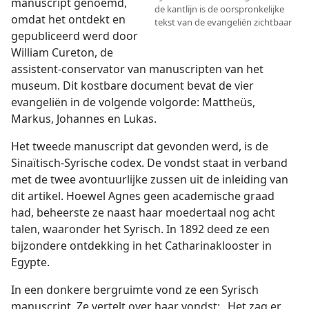
manuscript genoemd,
de kantlijn is de oorspronkelijke
omdat het ontdekt en
tekst van de evangeliën zichtbaar
gepubliceerd werd door
William Cureton, de
assistent-conservator van manuscripten van het
museum. Dit kostbare document bevat de vier
evangeliën in de volgende volgorde: Mattheüs,
Markus, Johannes en Lukas.
Het tweede manuscript dat gevonden werd, is de
Sinaïtisch-Syrische codex. De vondst staat in verband
met de twee avontuurlijke zussen uit de inleiding van
dit artikel. Hoewel Agnes geen academische graad
had, beheerste ze naast haar moedertaal nog acht
talen, waaronder het Syrisch. In 1892 deed ze een
bijzondere ontdekking in het Catharinaklooster in
Egypte.
In een donkere bergruimte vond ze een Syrisch
manuscript. Ze vertelt over haar vondst: „Het zag
er