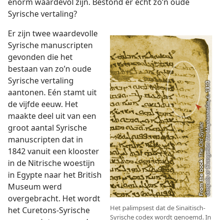
enorm waardevol zijn. Bestond er echt zo’n oude
Syrische vertaling?
Er zijn twee waardevolle
Syrische manuscripten
gevonden die het
bestaan van zo’n oude
Syrische vertaling
aantonen. Eén stamt uit
de vijfde eeuw. Het
maakte deel uit van een
groot aantal Syrische
manuscripten dat in
1842 vanuit een klooster
in de Nitrische woestijn
in Egypte naar het British
Museum werd
overgebracht. Het wordt
Het palimpsest dat de Sinaïtisch-
het Curetons-Syrische
Syrische codex wordt genoemd. In