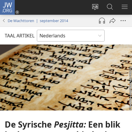
JW.ORG
Inloggen
(opent
Taal
Zoeken
ME
nieuw
site
op
WE
De Wachttoren | september 2014
venster)
wijzigen
JW.ORG
TAAL ARTIKEL
De Syrische
Pesjitta:
Een blik