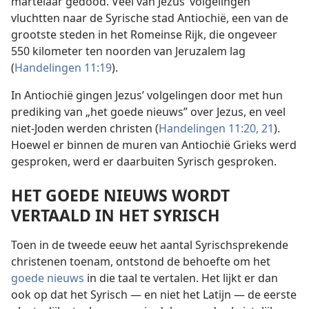
martelaar gedood. Veel van Jezus’ volgelingen
vluchtten naar de Syrische stad Antiochië, een van de
grootste steden in het Romeinse Rijk, die ongeveer
550 kilometer ten noorden van Jeruzalem lag
(
Handelingen 11:19
).
In Antiochië gingen Jezus’ volgelingen door met hun
prediking van „het goede nieuws” over Jezus, en veel
niet-Joden werden christen (
Handelingen 11:20, 21
).
Hoewel er binnen de muren van Antiochië Grieks werd
gesproken, werd er daarbuiten Syrisch gesproken.
HET GOEDE NIEUWS WORDT
VERTAALD IN HET SYRISCH
Toen in de tweede eeuw het aantal Syrischsprekende
christenen toenam, ontstond de behoefte om het
goede nieuws
in die taal te vertalen. Het lijkt er dan
ook op dat het Syrisch — en niet het Latijn — de eerste