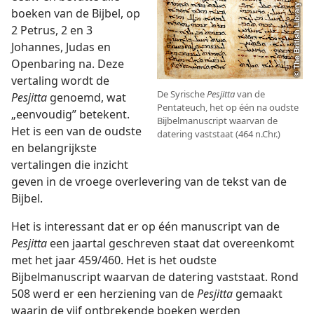
boeken van de Bijbel, op
2 Petrus, 2 en 3
Johannes, Judas en
Openbaring na. Deze
vertaling wordt de
De Syrische
Pesjitta
van de
Pesjitta
genoemd, wat
Pentateuch, het op één na oudste
„eenvoudig” betekent.
Bijbelmanuscript waarvan de
Het is een van de oudste
datering vaststaat (464 n.Chr.)
en belangrijkste
vertalingen die inzicht
geven in de vroege overlevering van de tekst van de
Bijbel.
Het is interessant dat er op één manuscript van de
Pesjitta
een jaartal geschreven staat dat overeenkomt
met het jaar 459/460. Het is het oudste
Bijbelmanuscript waarvan de datering vaststaat. Rond
508 werd er een herziening van de
Pesjitta
gemaakt
waarin de vijf ontbrekende boeken werden