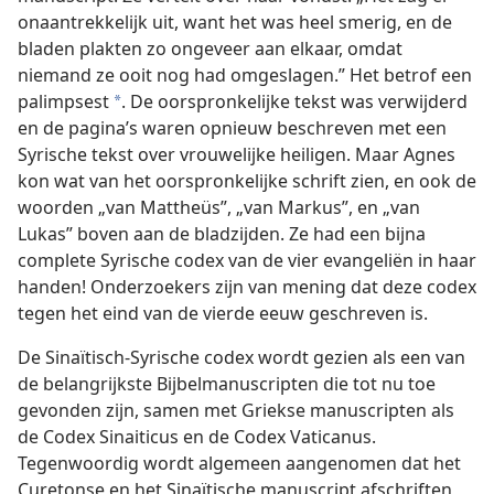
onaantrekkelijk uit, want het was heel smerig, en de
bladen plakten zo ongeveer aan elkaar, omdat
niemand ze ooit nog had omgeslagen.” Het betrof een
palimpsest
. De oorspronkelijke tekst was verwijderd
*
en de pagina’s waren opnieuw beschreven met een
Syrische tekst over vrouwelijke heiligen. Maar Agnes
kon wat van het oorspronkelijke schrift zien, en ook de
woorden „van Mattheüs”, „van Markus”, en „van
Lukas” boven aan de bladzijden. Ze had een bijna
complete Syrische codex van de vier evangeliën in haar
handen! Onderzoekers zijn van mening dat deze codex
tegen het eind van de vierde eeuw geschreven is.
De Sinaïtisch-Syrische codex wordt gezien als een van
de belangrijkste Bijbelmanuscripten die tot nu toe
gevonden zijn, samen met Griekse manuscripten als
de Codex Sinaiticus en de Codex Vaticanus.
Tegenwoordig wordt algemeen aangenomen dat het
Curetonse en het Sinaïtische manuscript afschriften