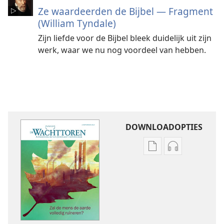
Ze waardeerden de Bijbel — Fragment
(William Tyndale)
Zijn liefde voor de Bijbel bleek duidelijk uit zijn
werk, waar we nu nog voordeel van hebben.
DOWNLOADOPTIES
Downloadopties
Downloadopt
publicaties
audio
DE
DE
WACHTTOREN
WACHTTORE
Zal
Zal
de
de
mens
mens