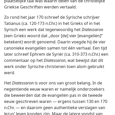
plaatselijke taal was waarin delen van de christelijke
Griekse Geschriften werden vertaald.
Zo rond het jaar 170 schreef de Syrische schrijver
Tatianus (ca. 120-173 n.Chr.) in het Grieks of in het
Syrisch een werk dat tegenwoordig het
Diatessaron
(een Grieks woord dat „door [de] vier [evangeliën]”
betekent) wordt genoemd. Daarin voegde hij de vier
canonieke evangeliën samen tot één verhaal. Een tijd
later schreef Ephrem de Syriër (ca. 310-373 n.Chr.) een
commentaar op het
Diatessaron
, wat bewijst dat dit
werk onder Syrische christenen toen alom gebruikt
werd.
Het
Diatessaron
is voor ons van groot belang. In de
negentiende eeuw waren er namelijk onderzoekers
die beweerden dat de evangeliën pas in de tweede
eeuw geschreven waren — ergens tussen 130 en 170
n.Chr. — en daarom geen authentieke verslagen van
Jezus’ leven konden zijn. Maar de latere vondst van