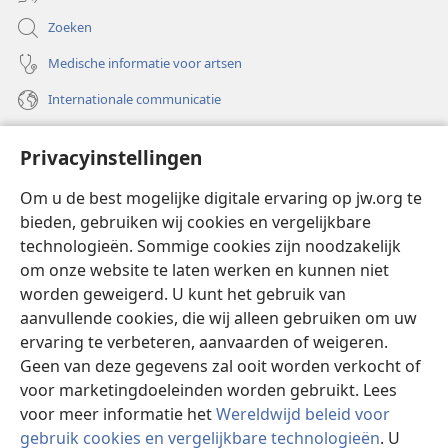
Zoeken
Medische informatie voor artsen
Internationale communicatie
Help
Privacyinstellingen
Donaties
(opent
Om u de best mogelijke digitale ervaring op jw.org te
nieuw
bieden, gebruiken wij cookies en vergelijkbare
venster)
Watchtower ONLINE LIBRARY™
technologieën. Sommige cookies zijn noodzakelijk
(opent
om onze website te laten werken en kunnen niet
nieuw
®
JW Hub
venster)
worden geweigerd. U kunt het gebruik van
(opent
nieuw
aanvullende cookies, die wij alleen gebruiken om uw
®
JW Library
venster)
ervaring te verbeteren, aanvaarden of weigeren.
Geen van deze gegevens zal ooit worden verkocht of
Watchtower Library
voor marketingdoeleinden worden gebruikt. Lees
voor meer informatie het
Wereldwijd beleid voor
gebruik cookies en vergelijkbare technologieën
. U