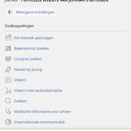
JW.ORG
/ OFFICIËLE WEBSITE VAN JEHOVAH’S GETUIGEN
Weergave-instellingen
Snelkoppelingen
Een bezoek aanvragen
Bijeenkomst zoeken
(opent
nieuw
Congres zoeken
(opent
venster)
nieuw
Nieuw op jw.org
venster)
Video’s
Video’s met audiodescriptie
Zoeken
Medische informatie voor artsen
Internationale communicatie