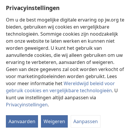
Help
Privacyinstellingen
Donaties
(opent
Om u de best mogelijke digitale ervaring op jw.org te
nieuw
bieden, gebruiken wij cookies en vergelijkbare
venster)
Watchtower ONLINE LIBRARY™
technologieën. Sommige cookies zijn noodzakelijk
(opent
om onze website te laten werken en kunnen niet
nieuw
®
JW Hub
venster)
worden geweigerd. U kunt het gebruik van
(opent
nieuw
aanvullende cookies, die wij alleen gebruiken om uw
®
JW Library
venster)
ervaring te verbeteren, aanvaarden of weigeren.
Geen van deze gegevens zal ooit worden verkocht of
Watchtower Library
voor marketingdoeleinden worden gebruikt. Lees
voor meer informatie het
Wereldwijd beleid voor
gebruik cookies en vergelijkbare technologieën
. U
kunt uw instellingen altijd aanpassen via
Copyright
© 2026 Watch Tower Bible and Tract Society of Pennsylvania.
Privacyinstellingen
.
I
GEBRUIKSVOORWAARDEN
|
PRIVACYBELEID
|
PRIVACYINSTELLINGEN
w
Aanvaarden
Weigeren
Aanpassen