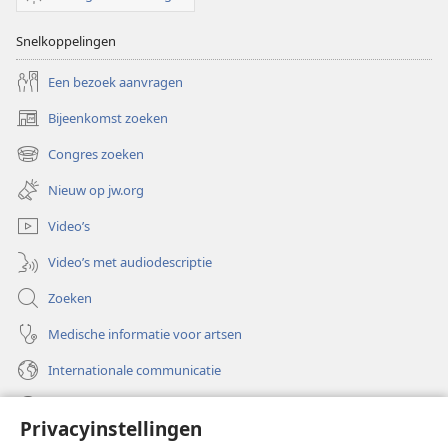
Snelkoppelingen
Een bezoek aanvragen
Bijeenkomst zoeken
(opent
nieuw
Congres zoeken
(opent
venster)
nieuw
Nieuw op jw.org
venster)
Video’s
Video’s met audiodescriptie
Zoeken
Medische informatie voor artsen
Internationale communicatie
Help
Privacyinstellingen