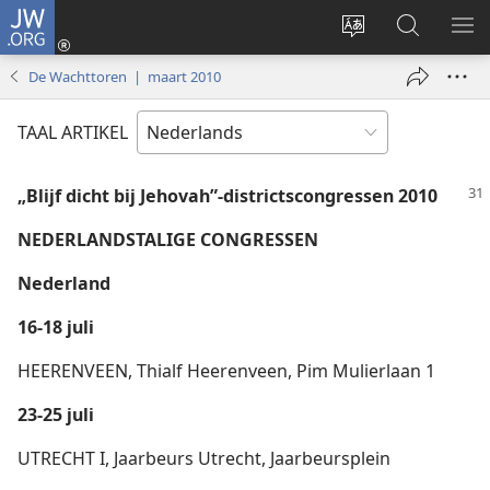
JW.ORG
Inloggen
(opent
Taal
Zoeken
ME
nieuw
site
op
WE
De Wachttoren | maart 2010
venster)
wijzigen
JW.ORG
TAAL ARTIKEL
„Blijf dicht bij Jehovah”-districtscongressen 2010
NEDERLANDSTALIGE CONGRESSEN
Nederland
16-18 juli
HEERENVEEN, Thialf Heerenveen, Pim Mulierlaan 1
23-25 juli
UTRECHT I, Jaarbeurs Utrecht, Jaarbeursplein