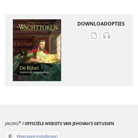
DOWNLOADOPTIES
Downloadopties
Downloadopt
publicaties
audio
DE
DE
WACHTTOREN
WACHTTORE
maart 2010
maart 2010
®
JW.ORG
/ OFFICIËLE WEBSITE VAN JEHOVAH’S GETUIGEN
Weergave-instellingen