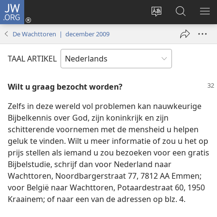
JW.ORG
Inloggen
(opent
Taal
Zoeken
ME
nieuw
site
op
WE
De Wachttoren | december 2009
venster)
wijzigen
JW.ORG
TAAL ARTIKEL
Wilt u graag bezocht worden?
Zelfs in deze wereld vol problemen kan nauwkeurige
Bijbelkennis over God, zijn koninkrijk en zijn
schitterende voornemen met de mensheid u helpen
geluk te vinden. Wilt u meer informatie of zou u het op
prijs stellen als iemand u zou bezoeken voor een gratis
Bijbelstudie, schrijf dan voor Nederland naar
Wachttoren, Noordbargerstraat 77, 7812 AA Emmen;
voor België naar Wachttoren, Potaardestraat 60, 1950
Kraainem; of naar een van de adressen op blz. 4.