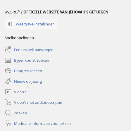
®
JW.ORG
/ OFFICIËLE WEBSITE VAN JEHOVAH’S GETUIGEN
Weergave-instellingen
Snelkoppelingen
Een bezoek aanvragen
Bijeenkomst zoeken
(opent
nieuw
Congres zoeken
(opent
venster)
nieuw
Nieuw op jw.org
venster)
Video’s
Video’s met audiodescriptie
Zoeken
Medische informatie voor artsen