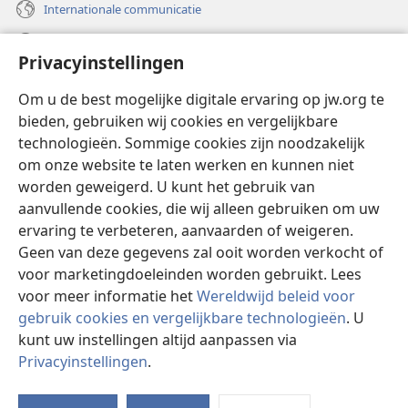
Internationale communicatie
Help
Privacyinstellingen
Donaties
(opent
Om u de best mogelijke digitale ervaring op jw.org te
nieuw
bieden, gebruiken wij cookies en vergelijkbare
venster)
Watchtower ONLINE LIBRARY™
technologieën. Sommige cookies zijn noodzakelijk
(opent
om onze website te laten werken en kunnen niet
nieuw
®
JW Hub
venster)
worden geweigerd. U kunt het gebruik van
(opent
nieuw
aanvullende cookies, die wij alleen gebruiken om uw
®
JW Library
venster)
ervaring te verbeteren, aanvaarden of weigeren.
Geen van deze gegevens zal ooit worden verkocht of
Watchtower Library
voor marketingdoeleinden worden gebruikt. Lees
voor meer informatie het
Wereldwijd beleid voor
gebruik cookies en vergelijkbare technologieën
. U
kunt uw instellingen altijd aanpassen via
Copyright
© 2026 Watch Tower Bible and Tract Society of Pennsylvania.
Privacyinstellingen
.
I
GEBRUIKSVOORWAARDEN
|
PRIVACYBELEID
|
PRIVACYINSTELLINGEN
w