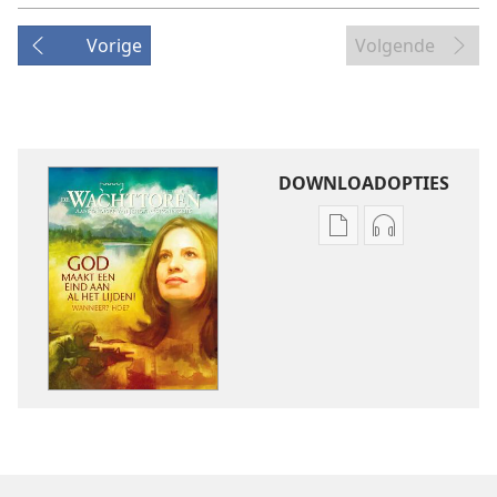
Vorige
Volgende
DOWNLOADOPTIES
Downloadopties
Downloadopt
publicaties
audio
DE
DE
WACHTTOREN
WACHTTORE
december 2009
december 20