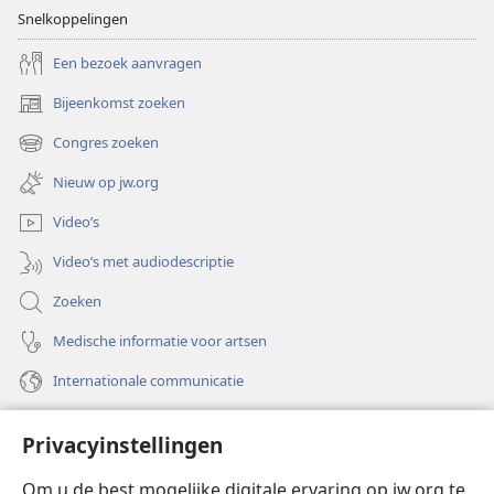
Snelkoppelingen
Een bezoek aanvragen
Bijeenkomst zoeken
(opent
nieuw
Congres zoeken
(opent
venster)
nieuw
Nieuw op jw.org
venster)
Video’s
Video’s met audiodescriptie
Zoeken
Medische informatie voor artsen
Internationale communicatie
Help
Privacyinstellingen
Donaties
(opent
Om u de best mogelijke digitale ervaring op jw.org te