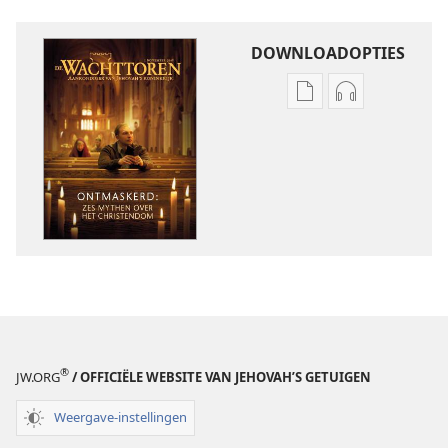
DOWNLOADOPTIES
Downloadopties
Downloadopt
publicaties
audio
DE
DE
WACHTTOREN
WACHTTORE
november 2009
november 20
®
JW.ORG
/ OFFICIËLE WEBSITE VAN JEHOVAH’S GETUIGEN
Weergave-instellingen