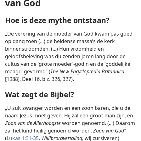
van God
Hoe is deze mythe ontstaan?
„De verering van de moeder van God kwam pas goed
op gang toen (...) de heidense massa’s de kerk
binnenstroomden. (...) Hun vroomheid en
geloofsbeleving was duizenden jaren lang door de
cultus van de ’grote moeder’-godin en de ’goddelijke
maagd’ gevormd” (
The New Encyclopædia Britannica
[1988], Deel 16, blz. 326, 327).
Wat zegt de Bijbel?
„U zult zwanger worden en een zoon baren, die u de
naam Jezus moet geven. Hij zal een groot man zijn, en
Zoon van de Allerhoogste
worden genoemd. (...) Daarom
zal het kind heilig genoemd worden,
Zoon van God”
(
Lukas 1:31-35
,
Willibrordvertaling;
wij cursiveren).