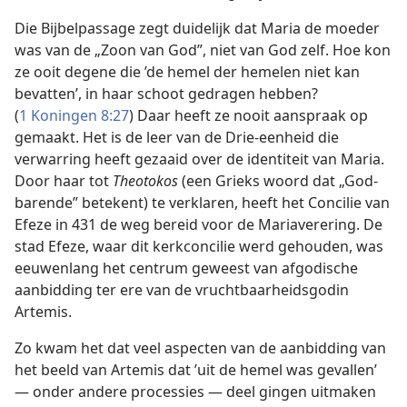
Die Bijbelpassage zegt duidelijk dat Maria de moeder
was van de „Zoon van God”, niet van God zelf. Hoe kon
ze ooit degene die ’de hemel der hemelen niet kan
bevatten’, in haar schoot gedragen hebben?
(
1 Koningen 8:27
) Daar heeft ze nooit aanspraak op
gemaakt. Het is de leer van de Drie-eenheid die
verwarring heeft gezaaid over de identiteit van Maria.
Door haar tot
Theotokos
(een Grieks woord dat „God-
barende” betekent) te verklaren, heeft het Concilie van
Efeze in 431 de weg bereid voor de Mariaverering. De
stad Efeze, waar dit kerkconcilie werd gehouden, was
eeuwenlang het centrum geweest van afgodische
aanbidding ter ere van de vruchtbaarheidsgodin
Artemis.
Zo kwam het dat veel aspecten van de aanbidding van
het beeld van Artemis dat ’uit de hemel was gevallen’
— onder andere processies — deel gingen uitmaken