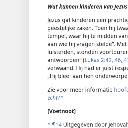
Wat kunnen kinderen van Jezus
Jezus gaf kinderen een prachti
geestelijke zaken. Toen hij twa
tempel, waar hij te midden van 
aan wie hij vragen stelde”. Me
luisterden, stonden voortduren
antwoorden” (
Lukas 2:42,
46, 4
verwaand. Hij had er juist respe
„Hij bleef aan hen onderworpen
Zie voor meer informatie
hoof
echt?
*
[Voetnoot]
^
¶14
Uitgegeven door Jehovah