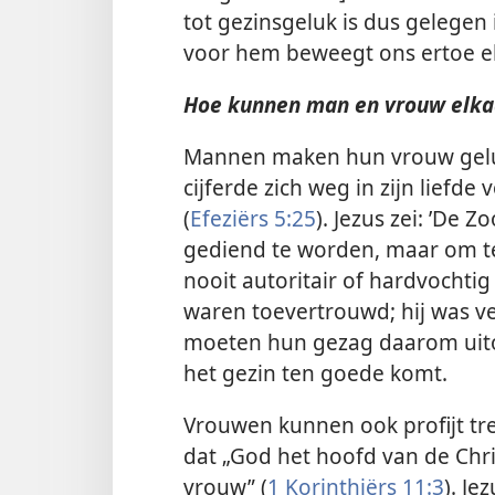
tot gezinsgeluk is dus gelegen
voor hem beweegt ons ertoe el
Hoe kunnen man en vrouw elka
Mannen maken hun vrouw gelukk
cijferde zich weg in zijn liefde
(
Efeziërs 5:25
). Jezus zei: ’De
gediend te worden, maar om te
nooit autoritair of hardvochti
waren toevertrouwd; hij was v
moeten hun gezag daarom uito
het gezin ten goede komt.
Vrouwen kunnen ook profijt tre
dat „God het hoofd van de Chris
vrouw” (
1 Korinthiërs 11:3
). Je