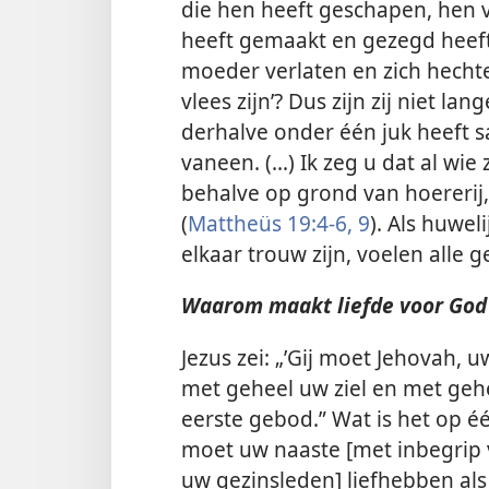
die hen heeft geschapen, hen v
heeft gemaakt en gezegd heeft:
moeder verlaten en zich hechte
vlees zijn’? Dus zijn zij niet l
derhalve onder één juk heeft
vaneen. (...) Ik zeg u dat al wie
behalve op grond van hoererij,
(
Mattheüs 19:4-6,
9
). Als huwel
elkaar trouw zijn, voelen alle 
Waarom maakt liefde voor God
Jezus zei: „’Gij moet Jehovah,
met geheel uw ziel en met gehee
eerste gebod.” Wat is het op éé
moet uw naaste [met inbegrip 
uw gezinsleden] liefhebben als 