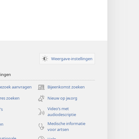
Weergave-instellingen
lingen
bezoek aanvragen
Bijeenkomst zoeken
(opent
nieuw
res zoeken
Nieuw op jw.org
venster)
Video’s met
’s
audiodescriptie
Medische informatie
en
voor artsen
nationale