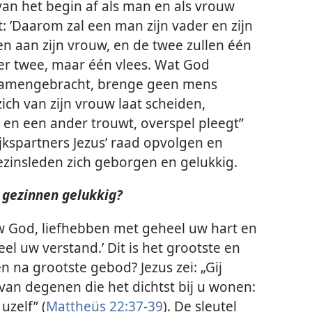
an het begin af als man en als vrouw
 ’Daarom zal een man zijn vader en zijn
n aan zijn vrouw, en de twee zullen één
anger twee, maar één vlees. Wat God
 samengebracht, brenge geen mens
 zich van zijn vrouw laat scheiden,
 en een ander trouwt, overspel pleegt”
ijkspartners Jezus’ raad opvolgen en
gezinsleden zich geborgen en gelukkig.
 gezinnen gelukkig?
 uw God, liefhebben met geheel uw hart en
l uw verstand.’ Dit is het grootste en
n na grootste gebod? Jezus zei: „Gij
van degenen die het dichtst bij u wonen:
uzelf” (
Mattheüs 22:37-39
). De sleutel