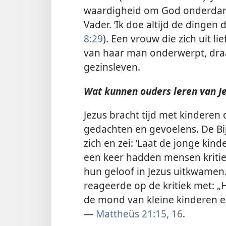
waardigheid om God onderdanig 
Vader. ’Ik doe altijd de dingen 
8:29
). Een vrouw die zich uit l
van haar man onderwerpt, draa
gezinsleven.
Wat kunnen ouders leren van J
Jezus bracht tijd met kinderen
gedachten en gevoelens. De Bijbel
zich en zei: ’Laat de jonge kind
een keer hadden mensen kritiek
hun geloof in Jezus uitkwamen
reageerde op de kritiek met: „H
de mond van kleine kinderen en 
—
Mattheüs 21:15, 16
.