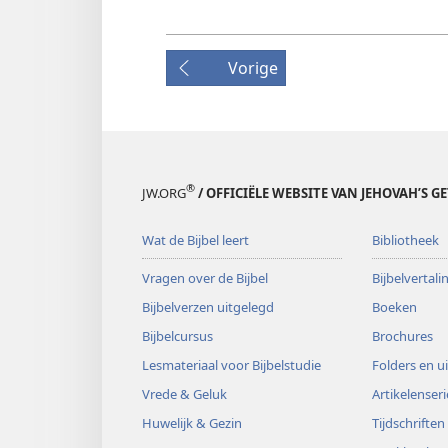
Vorige
®
JW.ORG
/ OFFICIËLE WEBSITE VAN JEHOVAH’S G
Wat de Bijbel leert
Bibliotheek
Vragen over de Bijbel
Bijbelvertal
Bijbelverzen uitgelegd
Boeken
Bijbelcursus
Brochures
Lesmateriaal voor Bijbelstudie
Folders en u
Vrede & Geluk
Artikelenseri
Huwelijk & Gezin
Tijdschriften