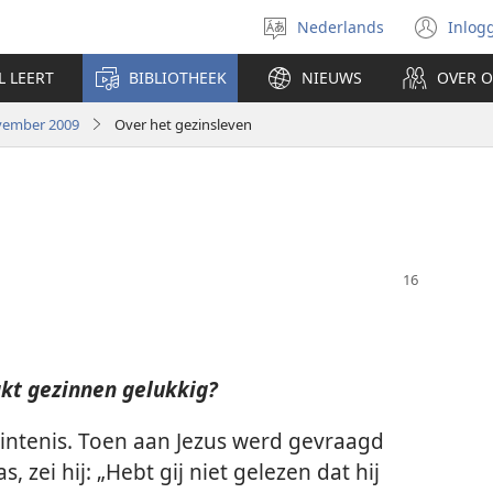
Nederlands
Inlog
Taal
(op
selecteren
nie
L LEERT
BIBLIOTHEEK
NIEUWS
OVER 
ven
vember 2009
Over het gezinsleven
akt gezinnen gelukkig?
rbintenis. Toen aan Jezus werd gevraagd
 zei hij: „Hebt gij niet gelezen dat hij