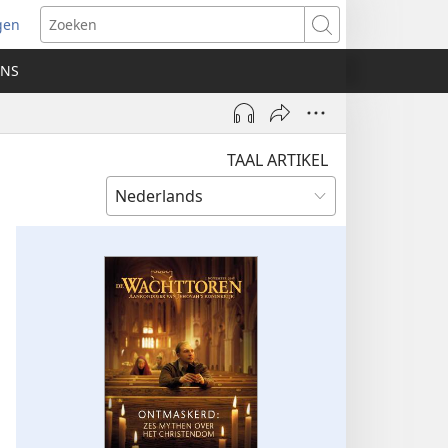
gen
ent
Zoeken
uw
ONS
ster)
TAAL ARTIKEL