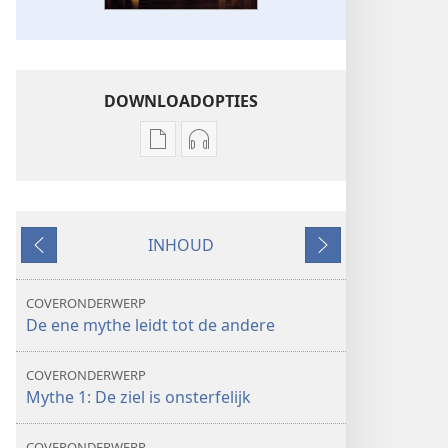
DOWNLOADOPTIES
Downloadopties
Downloadopties
publicaties
audio
DE
DE
WACHTTOREN
WACHTTOREN
INHOUD
november 2009
november 2009
Vorige
Volgende
COVERONDERWERP
De ene mythe leidt tot de andere
COVERONDERWERP
Mythe 1: De ziel is onsterfelijk
COVERONDERWERP