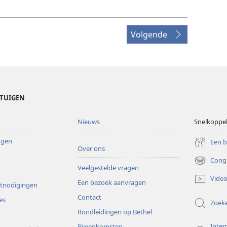
Volgende
ETUIGEN
Nieuws
Snelkoppe
ingen
Een 
Over ons
Cong
(opent
Veelgestelde vragen
nieuw
Video
Een bezoek aanvragen
venster)
itnodigingen
Contact
es
Zoek
Rondleidingen op Bethel
Inter
Bijeenkomsten