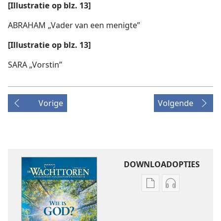
[Illustratie op blz. 13]
ABRAHAM „Vader van een menigte”
[Illustratie op blz. 13]
SARA „Vorstin”
Vorige
Volgende
DOWNLOADOPTIES
Downloadopties
Downloadopt
publicaties
audio
DE
DE