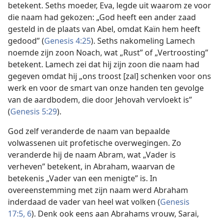
betekent. Seths moeder, Eva, legde uit waarom ze voor
die naam had gekozen: „God heeft een ander zaad
gesteld in de plaats van Abel, omdat Kaïn hem heeft
gedood” (
Genesis 4:25
). Seths nakomeling Lamech
noemde zijn zoon Noach, wat „Rust” of „Vertroosting”
betekent. Lamech zei dat hij zijn zoon die naam had
gegeven omdat hij „ons troost [zal] schenken voor ons
werk en voor de smart van onze handen ten gevolge
van de aardbodem, die door Jehovah vervloekt is”
(
Genesis 5:29
).
God zelf veranderde de naam van bepaalde
volwassenen uit profetische overwegingen. Zo
veranderde hij de naam Abram, wat „Vader is
verheven” betekent, in Abraham, waarvan de
betekenis „Vader van een menigte” is. In
overeenstemming met zijn naam werd Abraham
inderdaad de vader van heel wat volken (
Genesis
17:5, 6
). Denk ook eens aan Abrahams vrouw, Sarai,