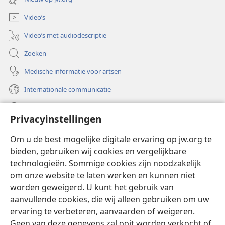
venster)
Video’s
Video’s met audiodescriptie
Zoeken
Medische informatie voor artsen
Internationale communicatie
Help
Privacyinstellingen
Donaties
(opent
Om u de best mogelijke digitale ervaring op jw.org te
nieuw
bieden, gebruiken wij cookies en vergelijkbare
venster)
Watchtower ONLINE LIBRARY™
technologieën. Sommige cookies zijn noodzakelijk
(opent
om onze website te laten werken en kunnen niet
nieuw
®
JW Hub
venster)
worden geweigerd. U kunt het gebruik van
(opent
nieuw
aanvullende cookies, die wij alleen gebruiken om uw
®
JW Library
venster)
ervaring te verbeteren, aanvaarden of weigeren.
Geen van deze gegevens zal ooit worden verkocht of