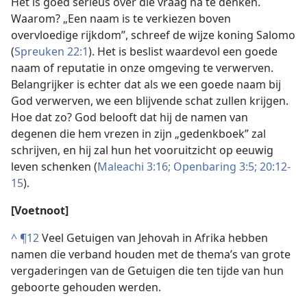
Het is goed serieus over die vraag na te denken.
Waarom? „Een naam is te verkiezen boven
overvloedige rijkdom”, schreef de wijze koning Salomo
(
Spreuken 22:1
). Het is beslist waardevol een goede
naam of reputatie in onze omgeving te verwerven.
Belangrijker is echter dat als we een goede naam bij
God verwerven, we een blijvende schat zullen krijgen.
Hoe dat zo? God belooft dat hij de namen van
degenen die hem vrezen in zijn „gedenkboek” zal
schrijven, en hij zal hun het vooruitzicht op eeuwig
leven schenken (
Maleachi 3:16;
Openbaring 3:5;
20:12-
15
).
[Voetnoot]
^
¶12
Veel Getuigen van Jehovah in Afrika hebben
namen die verband houden met de thema’s van grote
vergaderingen van de Getuigen die ten tijde van hun
geboorte gehouden werden.