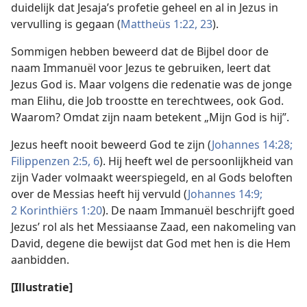
duidelijk dat Jesaja’s profetie geheel en al in Jezus in
vervulling is gegaan (
Mattheüs 1:22, 23
).
Sommigen hebben beweerd dat de Bijbel door de
naam Immanuël voor Jezus te gebruiken, leert dat
Jezus God is. Maar volgens die redenatie was de jonge
man Elihu, die Job troostte en terechtwees, ook God.
Waarom? Omdat zijn naam betekent „Mijn God is hij”.
Jezus heeft nooit beweerd God te zijn (
Johannes 14:28;
Filippenzen 2:5, 6
). Hij heeft wel de persoonlijkheid van
zijn Vader volmaakt weerspiegeld, en al Gods beloften
over de Messias heeft hij vervuld (
Johannes 14:9;
2 Korinthiërs 1:20
). De naam Immanuël beschrijft goed
Jezus’ rol als het Messiaanse Zaad, een nakomeling van
David, degene die bewijst dat God met hen is die Hem
aanbidden.
[Illustratie]