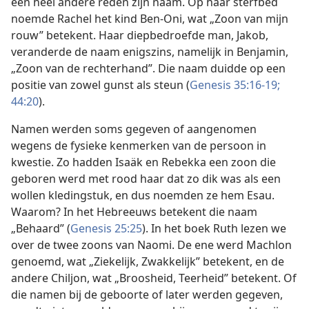
een heel andere reden zijn naam. Op haar sterfbed
noemde Rachel het kind Ben-Oni, wat „Zoon van mijn
rouw” betekent. Haar diepbedroefde man, Jakob,
veranderde de naam enigszins, namelijk in Benjamin,
„Zoon van de rechterhand”. Die naam duidde op een
positie van zowel gunst als steun (
Genesis 35:16-19;
44:20
).
Namen werden soms gegeven of aangenomen
wegens de fysieke kenmerken van de persoon in
kwestie. Zo hadden Isaäk en Rebekka een zoon die
geboren werd met rood haar dat zo dik was als een
wollen kledingstuk, en dus noemden ze hem Esau.
Waarom? In het Hebreeuws betekent die naam
„Behaard” (
Genesis 25:25
). In het boek Ruth lezen we
over de twee zoons van Naomi. De ene werd Machlon
genoemd, wat „Ziekelijk, Zwakkelijk” betekent, en de
andere Chiljon, wat „Broosheid, Teerheid” betekent. Of
die namen bij de geboorte of later werden gegeven,