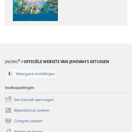
WACHTTOREN
WACHTTORE
februari 2009
februari 2009
®
JW.ORG
/ OFFICIËLE WEBSITE VAN JEHOVAH’S GETUIGEN
Weergave-instellingen
Snelkoppelingen
Een bezoek aanvragen
Bijeenkomst zoeken
(opent
nieuw
Congres zoeken
(opent
venster)
nieuw
Nieuw op jw.org