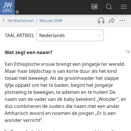
JW.ORG
Inloggen
(opent
Taal
Zoeken
ME
nieuw
site
op
WE
De Wachttoren | februari 2009
venster)
wijzigen
JW.ORG
TAAL ARTIKEL
Wat zegt een naam?
Een Ethiopische vrouw brengt een jongetje ter wereld.
Maar haar blijdschap is van korte duur als het kind
totaal niet beweegt. Als de grootmoeder het slappe
lijfje oppakt om het te baden, begint het jongetje
plotseling te bewegen, te ademen en te huilen! De
naam van de vader van de baby betekent „Wonder”, en
dus combineren de ouders die naam met een ander
Amharisch woord en noemen de jongen „Er is een
wonder verricht”.