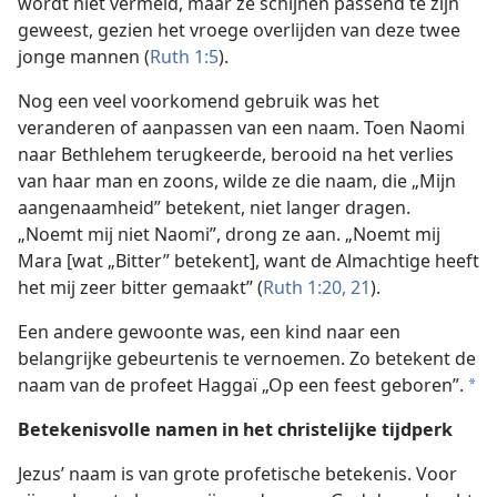
wordt niet vermeld, maar ze schijnen passend te zijn
geweest, gezien het vroege overlijden van deze twee
jonge mannen (
Ruth 1:5
).
Nog een veel voorkomend gebruik was het
veranderen of aanpassen van een naam. Toen Naomi
naar Bethlehem terugkeerde, berooid na het verlies
van haar man en zoons, wilde ze die naam, die „Mijn
aangenaamheid” betekent, niet langer dragen.
„Noemt mij niet Naomi”, drong ze aan. „Noemt mij
Mara [wat „Bitter” betekent], want de Almachtige heeft
het mij zeer bitter gemaakt” (
Ruth 1:20, 21
).
Een andere gewoonte was, een kind naar een
belangrijke gebeurtenis te vernoemen. Zo betekent de
naam van de profeet Haggaï „Op een feest geboren”.
*
Betekenisvolle namen in het christelijke tijdperk
Jezus’ naam is van grote profetische betekenis. Voor