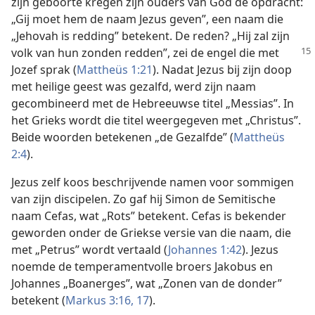
zijn geboorte kregen zijn ouders van God de opdracht:
„Gij moet hem de naam Jezus geven”, een naam die
„Jehovah is redding” betekent. De reden? „Hij zal zijn
volk van hun
zonden redden”, zei de engel die met
Jozef sprak (
Mattheüs 1:21
). Nadat Jezus bij zijn doop
met heilige geest was gezalfd, werd zijn naam
gecombineerd met de Hebreeuwse titel „Messias”. In
het Grieks wordt die titel weergegeven met „Christus”.
Beide woorden betekenen „de Gezalfde” (
Mattheüs
2:4
).
Jezus zelf koos beschrijvende namen voor sommigen
van zijn discipelen. Zo gaf hij Simon de Semitische
naam Cefas, wat „Rots” betekent. Cefas is bekender
geworden onder de Griekse versie van die naam, die
met „Petrus” wordt vertaald (
Johannes 1:42
). Jezus
noemde de temperamentvolle broers Jakobus en
Johannes „Boanerges”, wat „Zonen van de donder”
betekent (
Markus 3:16, 17
).