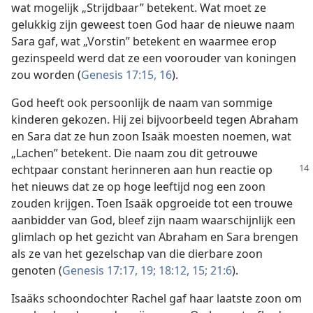
wat mogelijk „Strijdbaar” betekent. Wat moet ze
gelukkig zijn geweest toen God haar de nieuwe naam
Sara gaf, wat „Vorstin” betekent en waarmee erop
gezinspeeld werd dat ze een voorouder van koningen
zou worden (
Genesis 17:15, 16
).
God heeft ook persoonlijk de naam van sommige
kinderen gekozen. Hij zei bijvoorbeeld tegen Abraham
en Sara dat ze hun zoon Isaäk moesten noemen, wat
„Lachen” betekent. Die naam zou dit getrouwe
echtpaar constant
herinneren aan hun reactie op
het nieuws dat ze op hoge leeftijd nog een zoon
zouden krijgen. Toen Isaäk opgroeide tot een trouwe
aanbidder van God, bleef zijn naam waarschijnlijk een
glimlach op het gezicht van Abraham en Sara brengen
als ze van het gezelschap van die dierbare zoon
genoten (
Genesis 17:17,
19;
18:12,
15;
21:6
).
Isaäks schoondochter Rachel gaf haar laatste zoon om