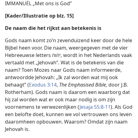
IMMANUËL „Met ons is God”
[Kader/Illustratie op blz. 15]
De
naam die het rijkst aan betekenis is
Gods naam komt zo’n zevenduizend keer door de hele
Bijbel heen voor. Die naam, weergegeven met de vier
Hebreeuwse letters יהוה, wordt in het Nederlands vaak
vertaald met „Jehovah”. Wat is de betekenis van die
naam? Toen Mozes naar Gods naam informeerde,
antwoordde Jehovah: „Ik zal worden wat mij ook
behaagt” (
Exodus 3:14
,
The Emphasised Bible,
door J.B.
Rotherham). Gods naam is daarom een waarborg dat
hij zal worden wat er ook maar nodig is om zijn
voornemens te verwezenlijken (
Jesaja 55:8-11
). Als God
een belofte doet, kunnen we vol vertrouwen ons leven
daaromheen opbouwen. Waarom? Omdat zijn naam
Jehovah is.