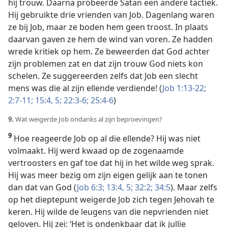
hij trouw. Daarna probeerde Satan een andere tactiek.
Hij gebruikte drie vrienden van Job. Dagenlang waren
ze bij Job, maar ze boden hem geen troost. In plaats
daarvan gaven ze hem de wind van voren. Ze hadden
wrede kritiek op hem. Ze beweerden dat God achter
zijn problemen zat en dat zijn trouw God niets kon
schelen. Ze suggereerden zelfs dat Job een slecht
mens was die al zijn ellende verdiende! (
Job 1:13-22;
2:7-11;
15:4, 5;
22:3-6;
25:4-6
)
9.
Wat weigerde Job ondanks al zijn beproevingen?
9
Hoe reageerde Job op al die ellende? Hij was niet
volmaakt. Hij werd kwaad op de zogenaamde
vertroosters en gaf toe dat hij in het wilde weg sprak.
Hij was meer bezig om zijn eigen gelijk aan te tonen
dan dat van God (
Job 6:3;
13:4, 5;
32:2;
34:5
). Maar zelfs
op het dieptepunt weigerde Job zich tegen Jehovah te
keren. Hij wilde de leugens van die nepvrienden niet
geloven. Hij zei: ‘Het is ondenkbaar dat ik jullie