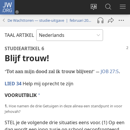
JW.ORG
Inloggen
(opent
Taal
Zoeken
ME
nieuw
site
op
WE
De Wachttoren — studie-uitgave | februari 2019
venster)
wijzigen
JW.ORG
TAAL ARTIKEL
STUDIEARTIKEL 6
Blijf trouw!
JOB 27:5
‘Tot aan mijn dood zal ik trouw blijven!’ —
.
LIED 34
Help mij oprecht te zijn
VOORUITBLIK
a
1.
Hoe namen de drie Getuigen in deze alinea een standpunt in voor
Jehovah?
STEL je de volgende drie situaties eens voor. (1) Op een
dag wordt een jong zusje op school geconfronteerd