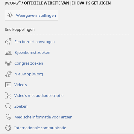
®
JW.ORG
/ OFFICIËLE WEBSITE VAN JEHOVAH’S GETUIGEN
Weergave-instellingen
Snelkoppelingen
Een bezoek aanvragen
Bijeenkomst zoeken
(opent
nieuw
Congres zoeken
(opent
venster)
nieuw
Nieuw op jw.org
venster)
Video’s
Video’s met audiodescriptie
Zoeken
Medische informatie voor artsen
Internationale communicatie