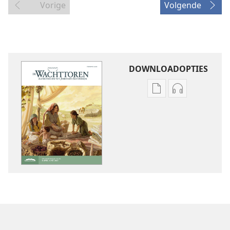
Vorige
Volgende
DOWNLOADOPTIES
Downloadopties
Downloadopt
publicaties
audio
DE
DE
WACHTTOREN
WACHTTORE
—
—
STUDIE-
STUDIE-
UITGAVE
UITGAVE
februari 2019
februari 2019