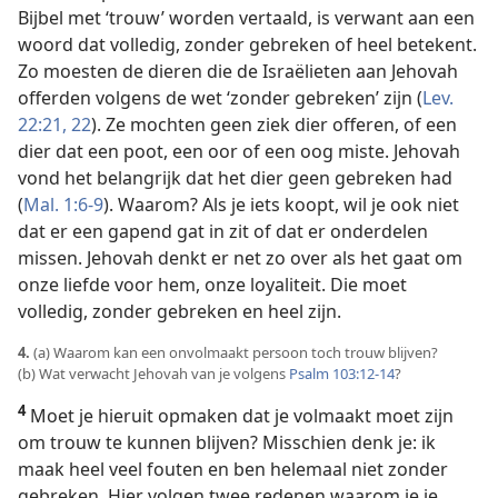
Bijbel met ‘trouw’ worden vertaald, is verwant aan een
woord dat volledig, zonder gebreken of heel betekent.
Zo moesten de dieren die de Israëlieten aan Jehovah
offerden volgens de wet ‘zonder gebreken’ zijn (
Lev.
22:21, 22
). Ze mochten geen ziek dier offeren, of een
dier dat een poot, een oor of een oog miste. Jehovah
vond het belangrijk dat het dier geen gebreken had
(
Mal. 1:6-9
). Waarom? Als je iets koopt, wil je ook niet
dat er een gapend gat in zit of dat er onderdelen
missen. Jehovah denkt er net zo over als het gaat om
onze liefde voor hem, onze loyaliteit. Die moet
volledig, zonder gebreken en heel zijn.
4.
(a) Waarom kan een onvolmaakt persoon toch trouw blijven?
(b) Wat verwacht Jehovah van je volgens
Psalm 103:12-14
?
4
Moet je hieruit opmaken dat je volmaakt moet zijn
om trouw te kunnen blijven? Misschien denk je: ik
maak heel veel fouten en ben helemaal niet zonder
gebreken. Hier volgen twee redenen waarom je je