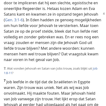
door te impliceren dat hij een slechte, egoïstische en
oneerlijke Regeerder is. Helaas kozen Adam en Eva
Satans kant en kwamen ze in opstand tegen Jehovah
(
Gen. 3:1-6
). In Eden hadden ze genoeg mogelijkheden
om hun liefde voor Jehovah te versterken. Maar toen
Satan ze op de proef stelde, bleek dat hun liefde niet
volledig en zonder gebreken was. En er rees nog een
vraag: zouden er mensen zijn die Jehovah God uit
liefde trouw blijven? Met andere woorden: kunnen
mensen hem wel trouw blijven? Dat vraagstuk kwam
naar voren in het geval van Job.
7.
Wat vonden Jehovah en Satan van Jobs trouw, zoals blijkt uit
Job
1:8-11
?
7
Job leefde in de tijd dat de Israëlieten in Egypte
waren. Zijn trouw was uniek. Net als wij was Job
onvolmaakt. Hij maakte fouten. Maar Jehovah hield
van Job vanwege zijn trouw. Het lijkt erop dat Satan
Jehovah al eerder had uitgedaagd als het gaat om de