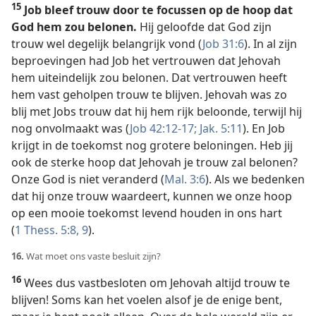
15
Job bleef trouw door te focussen op de hoop dat
God hem zou belonen.
Hij geloofde dat God zijn
trouw wel degelijk belangrijk vond (
Job 31:6
). In al zijn
beproevingen had Job het vertrouwen dat Jehovah
hem uiteindelijk zou belonen. Dat vertrouwen heeft
hem vast geholpen trouw te blijven. Jehovah was zo
blij met Jobs trouw dat hij hem rijk beloonde, terwijl hij
nog onvolmaakt was (
Job 42:12-17;
Jak. 5:11
). En Job
krijgt in de toekomst nog grotere beloningen. Heb jij
ook de sterke hoop dat Jehovah je trouw zal belonen?
Onze God is niet veranderd (
Mal. 3:6
). Als we bedenken
dat hij onze trouw waardeert, kunnen we onze hoop
op een mooie toekomst levend houden in ons hart
(
1 Thess. 5:8, 9
).
16.
Wat moet ons vaste besluit zijn?
16
Wees dus vastbesloten om Jehovah altijd trouw te
blijven! Soms kan het voelen alsof je de enige bent,