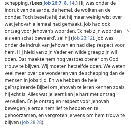
schepping.
(Lees
Job 26:7, 8,
14
.)
Hij was onder de
indruk van de aarde, de hemel, de wolken en de
donder. Toch besefte hij dat hij maar weinig wist over
wat Jehovah allemaal had gemaakt. Job had ook
ontzag voor Jehovah’s woorden. ‘Ik
heb zijn woorden
als een schat bewaard’, zei hij (
Job 23:12
). Job was
onder de indruk van Jehovah en had diep respect voor
hem. Hij hield van zijn Vader en wilde graag zijn wil
doen. Dat maakte hem nog vastbeslotener om God
trouw te blijven. Wij moeten hetzelfde doen. We weten
veel meer over de wonderen van de schepping dan de
mensen in Jobs tijd. En we hebben de hele
geïnspireerde Bijbel om Jehovah te leren kennen zoals
hij echt is. Alles wat je leert kan je hart met ontzag
vervullen. En je ontzag en respect voor Jehovah
bewegen je ertoe hem lief te hebben en te
gehoorzamen, en vergroten je wens om hem trouw te
blijven (
Job 28:28
).