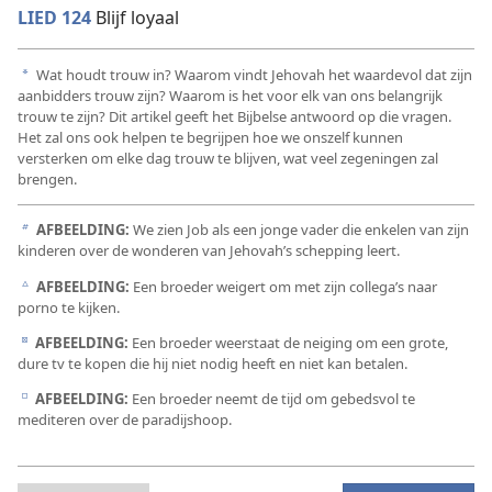
LIED 124
Blijf loyaal
Wat houdt trouw in? Waarom vindt Jehovah het waardevol dat zijn
a
aanbidders trouw zijn? Waarom is het voor elk van ons belangrijk
trouw te zijn? Dit artikel geeft het Bijbelse antwoord op die vragen.
Het zal ons ook helpen te begrijpen hoe we onszelf kunnen
versterken om elke dag trouw te blijven, wat veel zegeningen zal
brengen.
AFBEELDING:
We zien Job als een jonge vader die enkelen van zijn
b
kinderen over de wonderen van Jehovah’s schepping leert.
AFBEELDING:
Een broeder weigert om met zijn collega’s naar
c
porno te kijken.
AFBEELDING:
Een broeder weerstaat de neiging om een grote,
d
dure tv te kopen die hij niet nodig heeft en niet kan betalen.
AFBEELDING:
Een broeder neemt de tijd om gebedsvol te
e
mediteren over de paradijshoop.