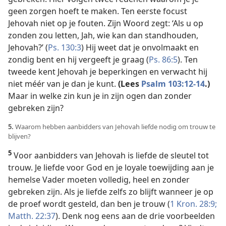
geen zorgen hoeft te maken. Ten eerste focust
Jehovah niet op je fouten. Zijn Woord zegt: ‘Als u op
zonden zou letten, Jah, wie kan dan standhouden,
Jehovah?’ (
Ps. 130:3
) Hij weet dat je onvolmaakt en
zondig bent en hij vergeeft je graag (
Ps. 86:5
). Ten
tweede kent Jehovah je beperkingen en verwacht hij
niet méér van je dan je kunt.
(Lees
Psalm 103:12-14
.)
Maar in welke zin kun je in zijn ogen dan zonder
gebreken zijn?
5.
Waarom hebben aanbidders van Jehovah liefde nodig om trouw te
blijven?
5
Voor aanbidders van Jehovah is liefde de sleutel tot
trouw. Je liefde voor God en je loyale toewijding aan je
hemelse Vader moeten volledig, heel en zonder
gebreken zijn. Als je liefde zelfs zo blijft wanneer je op
de proef wordt gesteld, dan ben je trouw (
1 Kron. 28:9;
Matth. 22:37
). Denk nog eens aan de drie voorbeelden