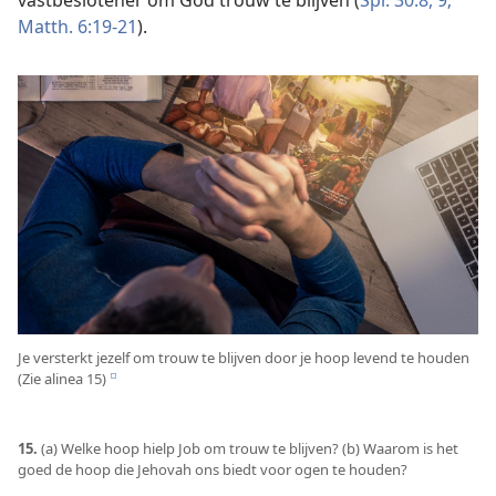
vastbeslotener om God trouw te blijven (
Spr. 30:8, 9;
Matth. 6:19-21
).
Je versterkt jezelf om trouw te blijven door je hoop levend te houden
(Zie alinea 15)
e
15.
(a) Welke hoop hielp Job om trouw te blijven? (b) Waarom is het
goed de hoop die Jehovah ons biedt voor ogen te houden?