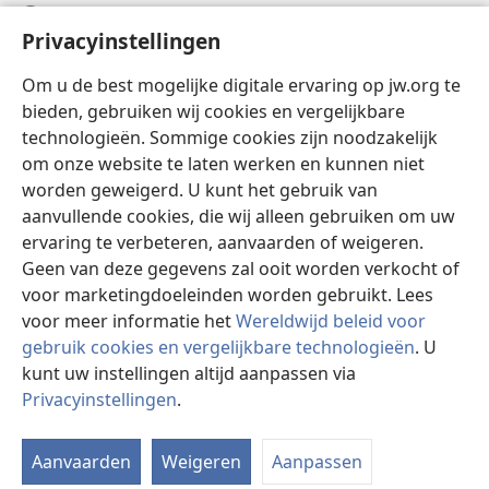
Help
Privacyinstellingen
Donaties
(opent
Om u de best mogelijke digitale ervaring op jw.org te
nieuw
bieden, gebruiken wij cookies en vergelijkbare
venster)
Watchtower ONLINE LIBRARY™
technologieën. Sommige cookies zijn noodzakelijk
(opent
om onze website te laten werken en kunnen niet
nieuw
®
JW Hub
venster)
worden geweigerd. U kunt het gebruik van
(opent
nieuw
aanvullende cookies, die wij alleen gebruiken om uw
®
JW Library
venster)
ervaring te verbeteren, aanvaarden of weigeren.
Geen van deze gegevens zal ooit worden verkocht of
Watchtower Library
voor marketingdoeleinden worden gebruikt. Lees
voor meer informatie het
Wereldwijd beleid voor
gebruik cookies en vergelijkbare technologieën
. U
kunt uw instellingen altijd aanpassen via
Copyright
© 2026 Watch Tower Bible and Tract Society of Pennsylvania.
Privacyinstellingen
.
I
GEBRUIKSVOORWAARDEN
|
PRIVACYBELEID
|
PRIVACYINSTELLINGEN
w
Aanvaarden
Weigeren
Aanpassen