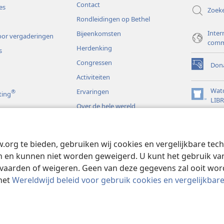
Contact
es
Zoek
Rondleidingen op Bethel
Inter
Bijeenkomsten
or vergaderingen
comm
Herdenking
s
Congressen
Dona
(opent
Activiteiten
nieuw
venster)
Wat
Ervaringen
®
ting
(opent
LIB
Over de hele wereld
nieuw
JW L
venster)
s
w.org te bieden, gebruiken wij cookies en vergelijkbare te
rspelen
 en kunnen niet worden geweigerd. U kunt het gebruik van 
vaarden of weigeren. Geen van deze gegevens zal ooit wo
het
Wereldwijd beleid voor gebruik cookies en vergelijkbar
 and Tract Society of Pennsylvania.
GEBRUIKSVOORWAARDEN
|
PRIVAC