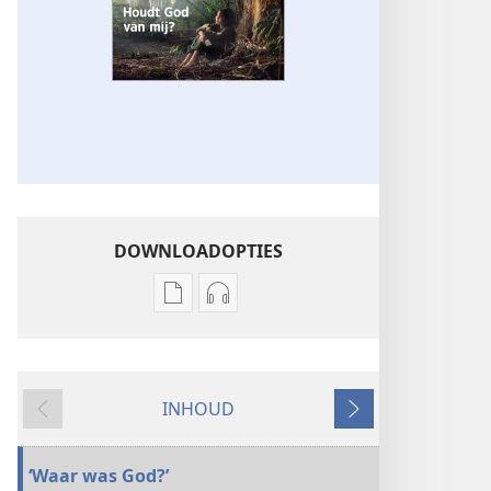
DOWNLOADOPTIES
Downloadopties
Downloadopties
publicaties
audio
DE
DE
WACHTTOREN
WACHTTOREN
INHOUD
Houdt
Houdt
Vorige
Volgende
God
God
van
van
‘Waar was God?’
mij?
mij?