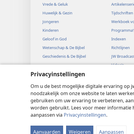
Vrede & Geluk
Artikelenseri
Huwelijk & Gezin
Tijdschriften
Jongeren
Werkboek vo
Kinderen
Programma’
Geloof in God
Indexen
Wetenschap & De Bijbel
Richtlijnen
Geschiedenis & De Bijbel
JW Broadcas
Video’s
Privacyinstellingen
Muziek
Audiodrama’
Om u de best mogelijke digitale ervaring op j
Bijbelse hoo
noodzakelijk om onze website te laten werken
gebruiken om uw ervaring te verbeteren, aan
worden gebruikt. Lees voor meer informatie 
aanpassen via
Privacyinstellingen
.
Copyright
© 2026 Watch Tower Bible
Aanvaarden
Weigeren
Aanpassen