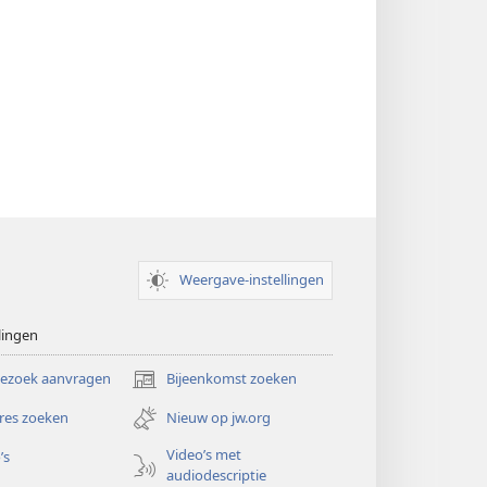
Weergave-instellingen
lingen
bezoek aanvragen
Bijeenkomst zoeken
(opent
nieuw
res zoeken
Nieuw op jw.org
venster)
Video’s met
’s
audiodescriptie