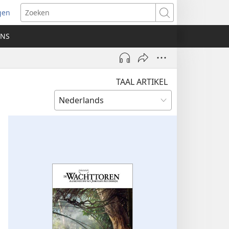
gen
ent
Zoeken
uw
ONS
ster)
TAAL ARTIKEL