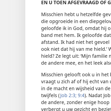
EN U TOEN AFGEVRAAGD OF G
Misschien hebt u hetzelfde gevo
die opgroeide in een diepgelovi
geloofde ik in God, omdat hij 
band met hem. Ik geloofde dat
afstand. Ik had niet het gevoe
ook niet dat hij van me hield.’
hield? Ze legt uit: ‘Mijn famil
de andere mee, en het leek also
Misschien gelooft ook u in he
vraagt u zich af of hij echt va
in de macht en wijsheid van de
twijfels (
Job 2:3;
9:4
). Nadat Jo
de andere, zonder enige hoop 
verbergt u uw gezicht en bezie