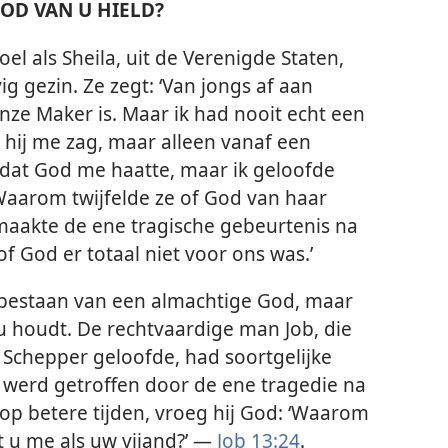
OD VAN U HIELD?
el als Sheila, uit de Verenigde Staten,
g gezin. Ze zegt: ‘Van jongs af aan
onze Maker is. Maar ik had nooit echt een
 hij me zag, maar alleen vanaf een
l dat God me haatte, maar ik geloofde
 Waarom twijfelde ze of God van haar
ie maakte de ene tragische gebeurtenis na
f God er totaal niet voor ons was.’
t bestaan van een almachtige God, maar
n u houdt. De rechtvaardige man Job, die
 Schepper geloofde, had soortgelijke
b werd getroffen door de ene tragedie na
op betere tijden, vroeg hij God: ‘Waarom
t u me als uw vijand?’ —
Job 13:24
.