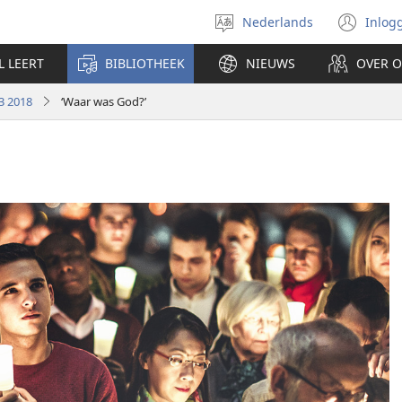
Nederlands
Inlog
Taal
(op
selecteren
nie
L LEERT
BIBLIOTHEEK
NIEUWS
OVER 
ven
3 2018
‘Waar was God?’