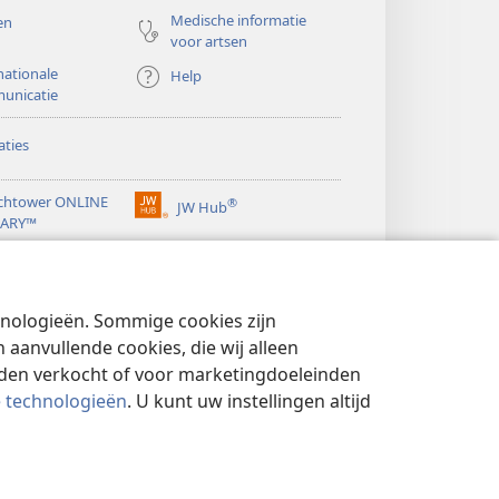
Medische informatie
en
voor artsen
nationale
Help
unicatie
ties
chtower ONLINE
®
JW Hub
(opent
RARY™
nieuw
®
venster)
ibrary
Watchtower Library
chnologieën. Sommige cookies zijn
aanvullende cookies, die wij alleen
rden verkocht of voor marketingdoeleinden
e technologieën
. U kunt uw instellingen altijd
YBELEID
|
PRIVACYINSTELLINGEN