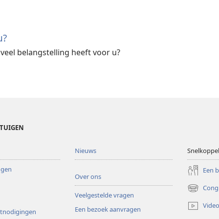
u?
veel belangstelling heeft voor u?
ETUIGEN
Nieuws
Snelkoppe
ingen
Een 
Over ons
Cong
(opent
Veelgestelde vragen
nieuw
Video
Een bezoek aanvragen
venster)
itnodigingen