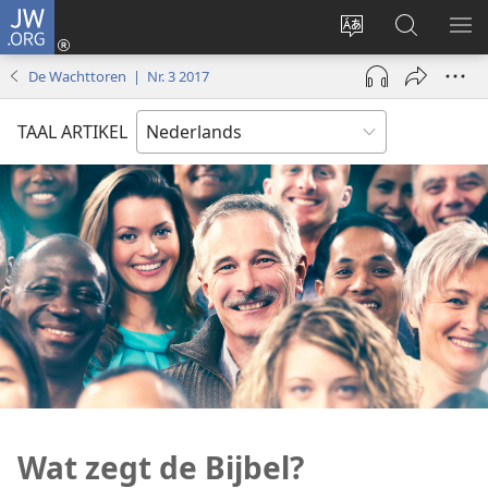
JW.ORG
Inloggen
(opent
Taal
Zoeken
ME
nieuw
site
op
WE
De Wachttoren | Nr. 3 2017
venster)
wijzigen
JW.ORG
TAAL ARTIKEL
Wat zegt de Bijbel?