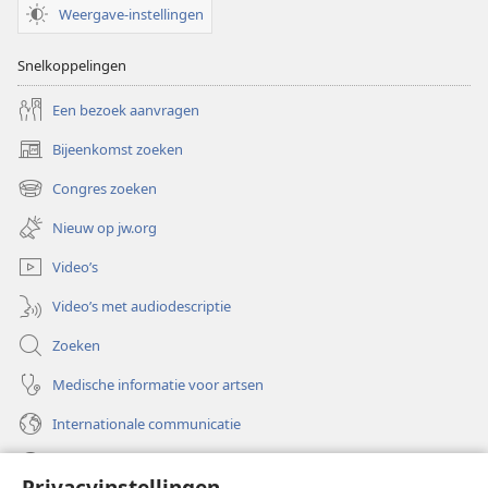
op
op
Weergave-instellingen
u
u
Snelkoppelingen
Een bezoek aanvragen
Bijeenkomst zoeken
(opent
nieuw
Congres zoeken
(opent
venster)
nieuw
Nieuw op jw.org
venster)
Video’s
Video’s met audiodescriptie
Zoeken
Medische informatie voor artsen
Internationale communicatie
Help
Privacyinstellingen