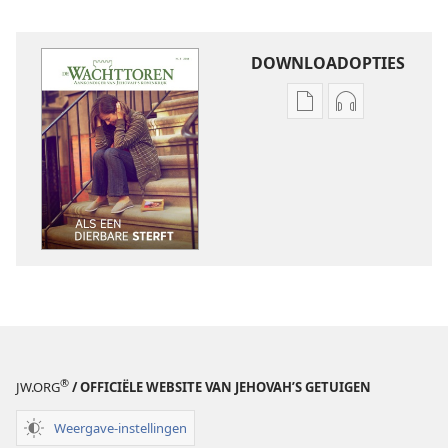
DOWNLOADOPTIES
Downloadopties
Downloadopt
publicaties
audio
DE
DE
WACHTTOREN
WACHTTORE
Als
Als
een
een
dierbare
dierbare
sterft
sterft
®
JW.ORG
/ OFFICIËLE WEBSITE VAN JEHOVAH’S GETUIGEN
Weergave-instellingen