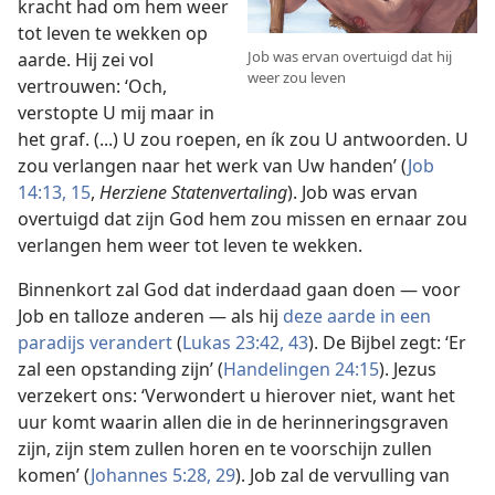
kracht had om hem weer
tot leven te wekken op
Job was ervan overtuigd dat hij
aarde. Hij zei vol
weer zou leven
vertrouwen: ‘Och,
verstopte U mij maar in
het graf. (...) U zou roepen, en ík zou U antwoorden. U
zou verlangen naar het werk van Uw handen’ (
Job
14:13,
15
,
Herziene Statenvertaling
). Job was ervan
overtuigd dat zijn God hem zou missen en ernaar zou
verlangen hem weer tot leven te wekken.
Binnenkort zal God dat inderdaad gaan doen — voor
Job en talloze anderen — als hij
deze aarde in een
paradijs verandert
(
Lukas 23:42, 43
). De Bijbel zegt: ‘Er
zal een opstanding zijn’ (
Handelingen 24:15
). Jezus
verzekert ons: ‘Verwondert u hierover niet, want het
uur komt waarin allen die in de herinneringsgraven
zijn, zijn stem zullen horen en te voorschijn zullen
komen’ (
Johannes 5:28, 29
). Job zal de vervulling van