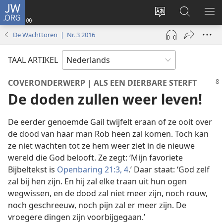
JW.ORG
Inloggen
(opent
Taal
Zoeken
ME
nieuw
site
op
WE
De Wachttoren | Nr. 3 2016
venster)
wijzigen
JW.ORG
TAAL ARTIKEL
COVERONDERWERP | ALS EEN DIERBARE STERFT
De doden zullen weer leven!
De eerder genoemde Gail twijfelt eraan of ze ooit over
de dood van haar man Rob heen zal komen. Toch kan
ze niet wachten tot ze hem weer ziet in de nieuwe
wereld die God belooft. Ze zegt: ‘Mijn favoriete
Bijbeltekst is
Openbaring 21:3, 4
.’ Daar staat: ‘God zelf
zal bij hen zijn. En hij zal elke traan uit hun ogen
wegwissen, en de dood zal niet meer zijn, noch rouw,
noch geschreeuw, noch pijn zal er meer zijn. De
vroegere dingen zijn voorbijgegaan.’