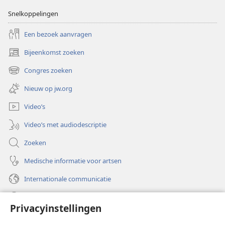
Snelkoppelingen
Een bezoek aanvragen
Bijeenkomst zoeken
(opent
nieuw
Congres zoeken
(opent
venster)
nieuw
Nieuw op jw.org
venster)
Video’s
Video’s met audiodescriptie
Zoeken
Medische informatie voor artsen
Internationale communicatie
Help
Privacyinstellingen
Donaties