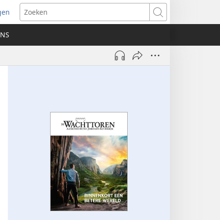
gen
ent
Zoeken
uw
ONS
ster)