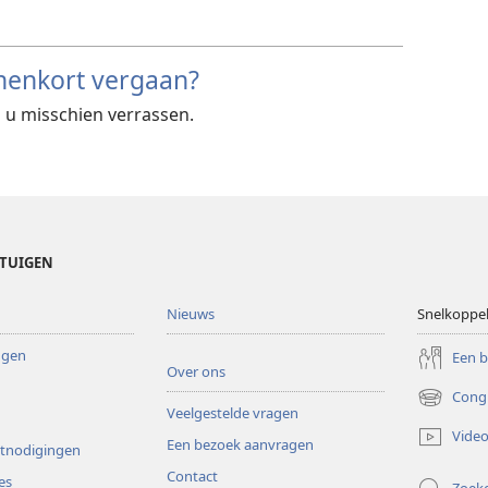
nnenkort vergaan?
l u misschien verrassen.
ETUIGEN
Nieuws
Snelkoppe
ingen
Een 
Over ons
Cong
(opent
Veelgestelde vragen
nieuw
Video
Een bezoek aanvragen
venster)
itnodigingen
Contact
es