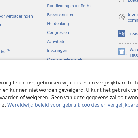
Zoek
Rondleidingen op Bethel
Inter
Bijeenkomsten
or vergaderingen
comm
Herdenking
s
Congressen
Dona
(opent
Activiteiten
nieuw
venster)
Wat
Ervaringen
®
ting
(opent
LIB
Over de hele wereld
nieuw
JW L
venster)
s
w.org te bieden, gebruiken wij cookies en vergelijkbare te
rspelen
 en kunnen niet worden geweigerd. U kunt het gebruik van 
vaarden of weigeren. Geen van deze gegevens zal ooit wo
het
Wereldwijd beleid voor gebruik cookies en vergelijkbar
 and Tract Society of Pennsylvania.
GEBRUIKSVOORWAARDEN
|
PRIVAC