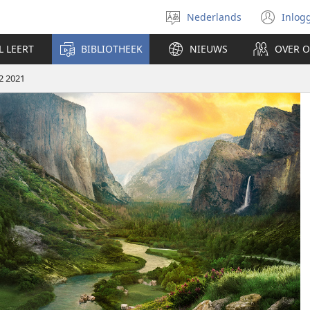
Nederlands
Inlog
Taal
(op
selecteren
nie
L LEERT
BIBLIOTHEEK
NIEUWS
OVER 
ven
2 2021