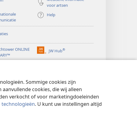
en
voor artsen
nationale
Help
unicatie
ties
chtower ONLINE
®
JW Hub
(opent
RARY™
nieuw
®
venster)
ibrary
Watchtower Library
chnologieën. Sommige cookies zijn
aanvullende cookies, die wij alleen
rden verkocht of voor marketingdoeleinden
e technologieën
. U kunt uw instellingen altijd
YBELEID
|
PRIVACYINSTELLINGEN