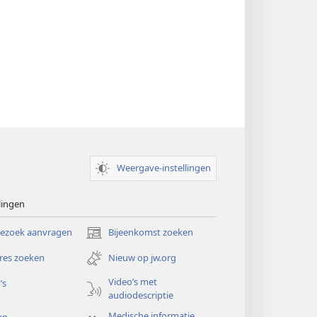
Weergave-instellingen
lingen
bezoek aanvragen
Bijeenkomst zoeken
(opent
nieuw
res zoeken
Nieuw op jw.org
venster)
Video’s met
’s
audiodescriptie
Medische informatie