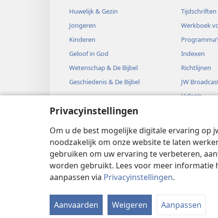
Huwelijk & Gezin
Tijdschriften
Jongeren
Werkboek vo
Kinderen
Programma’
Geloof in God
Indexen
Wetenschap & De Bijbel
Richtlijnen
Geschiedenis & De Bijbel
JW Broadcas
Video’s
Privacyinstellingen
Muziek
Audiodrama’
Om u de best mogelijke digitale ervaring op j
Bijbelse hoo
noodzakelijk om onze website te laten werken
gebruiken om uw ervaring te verbeteren, aan
worden gebruikt. Lees voor meer informatie 
aanpassen via
Privacyinstellingen
.
Copyright
© 2026 Watch Tower Bible
Aanvaarden
Weigeren
Aanpassen