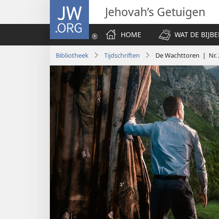
JW.ORG
Jehovah’s Getuigen
HOME
WAT DE BIJBE
Bibliotheek
Tijdschriften
De Wachttoren | Nr. 