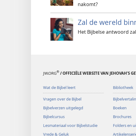
nakomt?
Zal de wereld bi
Het Bijbelse antwoord za
®
JW.ORG
/ OFFICIËLE WEBSITE VAN JEHOVAH’S G
Wat de Bijbel leert
Bibliotheek
Vragen over de Bijbel
Bijbelvertal
Bijbelverzen uitgelegd
Boeken
Bijbelcursus
Brochures
Lesmateriaal voor Bijbelstudie
Folders en u
Vrede & Geluk
Artikelenseri