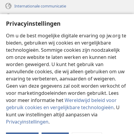
Internationale communicatie
Help
Privacyinstellingen
Donaties
(opent
Om u de best mogelijke digitale ervaring op jw.org te
nieuw
bieden, gebruiken wij cookies en vergelijkbare
venster)
Watchtower ONLINE LIBRARY™
technologieën. Sommige cookies zijn noodzakelijk
(opent
om onze website te laten werken en kunnen niet
nieuw
®
JW Hub
venster)
worden geweigerd. U kunt het gebruik van
(opent
nieuw
aanvullende cookies, die wij alleen gebruiken om uw
®
JW Library
venster)
ervaring te verbeteren, aanvaarden of weigeren.
Geen van deze gegevens zal ooit worden verkocht of
Watchtower Library
voor marketingdoeleinden worden gebruikt. Lees
voor meer informatie het
Wereldwijd beleid voor
gebruik cookies en vergelijkbare technologieën
. U
kunt uw instellingen altijd aanpassen via
Copyright
© 2026 Watch Tower Bible and Tract Society of Pennsylvania.
Privacyinstellingen
.
I
GEBRUIKSVOORWAARDEN
|
PRIVACYBELEID
|
PRIVACYINSTELLINGEN
w