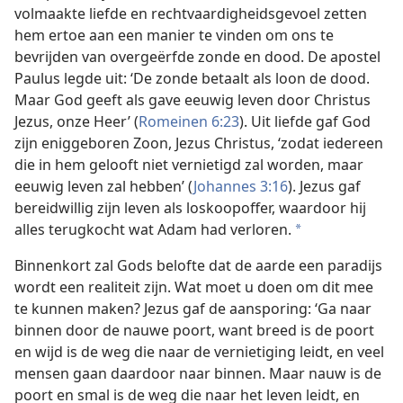
volmaakte liefde en rechtvaardigheidsgevoel zetten
hem ertoe aan een manier te vinden om ons te
bevrijden van overgeërfde zonde en dood. De apostel
Paulus legde uit: ‘De zonde betaalt als loon de dood.
Maar God geeft als gave eeuwig leven door Christus
Jezus, onze Heer’ (
Romeinen 6:23
). Uit liefde gaf God
zijn eniggeboren Zoon, Jezus Christus, ‘zodat iedereen
die in hem gelooft niet vernietigd zal worden, maar
eeuwig leven zal hebben’ (
Johannes 3:16
). Jezus gaf
bereidwillig zijn leven als loskoopoffer, waardoor hij
alles terugkocht wat Adam had verloren.
a
Binnenkort zal Gods belofte dat de aarde een paradijs
wordt een realiteit zijn. Wat moet u doen om dit mee
te kunnen maken? Jezus gaf de aansporing: ‘Ga naar
binnen door de nauwe poort, want breed is de poort
en wijd is de weg die naar de vernietiging leidt, en veel
mensen gaan daardoor naar binnen. Maar nauw is de
poort en smal is de weg die naar het leven leidt, en