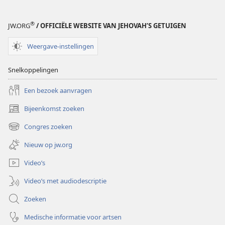
®
JW.ORG
/ OFFICIËLE WEBSITE VAN JEHOVAH’S GETUIGEN
Weergave-instellingen
Snelkoppelingen
Een bezoek aanvragen
Bijeenkomst zoeken
(opent
nieuw
Congres zoeken
(opent
venster)
nieuw
Nieuw op jw.org
venster)
Video’s
Video’s met audiodescriptie
Zoeken
Medische informatie voor artsen