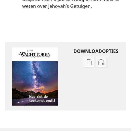
weten over Jehovah’s Getuigen.
DOWNLOADOPTIES
Downloadopties
Downloadopt
publicaties
audio
DE
DE
WACHTTOREN
WACHTTORE
Hoe
Hoe
ziet
ziet
de
de
toekomst
toekomst
eruit?
eruit?