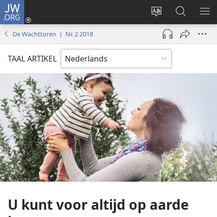
JW.ORG
Inloggen
(opent
Taal
Zoeken
ME
nieuw
site
op
WE
De Wachttoren | Nr. 2 2018
venster)
wijzigen
JW.ORG
TAAL ARTIKEL
U kunt voor altijd op aarde