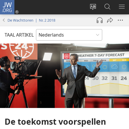
JW.ORG
Inloggen
(opent
Taal
Zoeken
ME
nieuw
site
op
WE
De Wachttoren | Nr. 2 2018
venster)
wijzigen
JW.ORG
TAAL ARTIKEL
De toekomst voorspellen