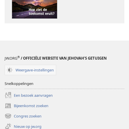
Hoe
Hoe
ziet
ziet
de
de
toekomst
toekomst
eruit?
eruit?
®
JW.ORG
/ OFFICIËLE WEBSITE VAN JEHOVAH’S GETUIGEN
Weergave-instellingen
Snelkoppelingen
Een bezoek aanvragen
Bijeenkomst zoeken
(opent
nieuw
Congres zoeken
(opent
venster)
nieuw
Nieuw op jw.org