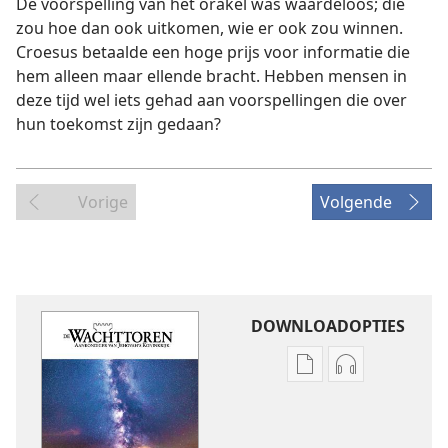
De voorspelling van het orakel was waardeloos; die
zou hoe dan ook uitkomen, wie er ook zou winnen.
Croesus betaalde een hoge prijs voor informatie die
hem alleen maar ellende bracht. Hebben mensen in
deze tijd wel iets gehad aan voorspellingen die over
hun toekomst zijn gedaan?
Vorige
Volgende
DOWNLOADOPTIES
Downloadopties
Downloadopt
publicaties
audio
DE
DE
WACHTTOREN
WACHTTORE