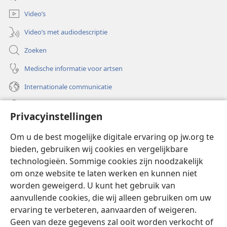
venster)
Video’s
Video’s met audiodescriptie
Zoeken
Medische informatie voor artsen
Internationale communicatie
Help
Privacyinstellingen
Donaties
(opent
Om u de best mogelijke digitale ervaring op jw.org te
nieuw
bieden, gebruiken wij cookies en vergelijkbare
venster)
Watchtower ONLINE LIBRARY™
technologieën. Sommige cookies zijn noodzakelijk
(opent
om onze website te laten werken en kunnen niet
nieuw
®
JW Hub
venster)
worden geweigerd. U kunt het gebruik van
(opent
nieuw
aanvullende cookies, die wij alleen gebruiken om uw
®
JW Library
venster)
ervaring te verbeteren, aanvaarden of weigeren.
Geen van deze gegevens zal ooit worden verkocht of
Watchtower Library