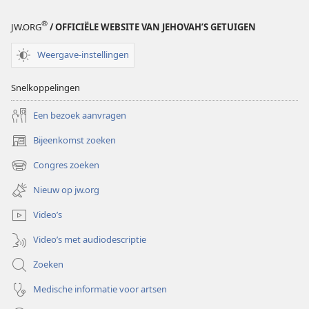
®
JW.ORG
/ OFFICIËLE WEBSITE VAN JEHOVAH’S GETUIGEN
Weergave-instellingen
Snelkoppelingen
Een bezoek aanvragen
Bijeenkomst zoeken
(opent
nieuw
Congres zoeken
(opent
venster)
nieuw
Nieuw op jw.org
venster)
Video’s
Video’s met audiodescriptie
Zoeken
Medische informatie voor artsen