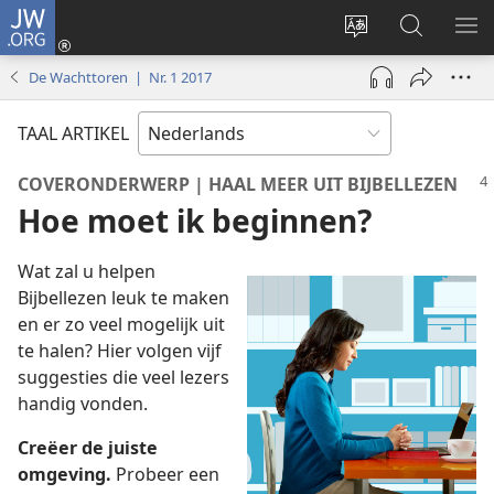
JW.ORG
Inloggen
(opent
Taal
Zoeken
ME
nieuw
site
op
WE
De Wachttoren | Nr. 1 2017
venster)
wijzigen
JW.ORG
TAAL ARTIKEL
COVERONDERWERP | HAAL MEER UIT BIJBELLEZEN
Hoe moet ik beginnen?
Wat zal u helpen
Bijbellezen leuk te maken
en er zo veel mogelijk uit
te halen? Hier volgen vijf
suggesties die veel lezers
handig vonden.
Creëer de juiste
omgeving.
Probeer een