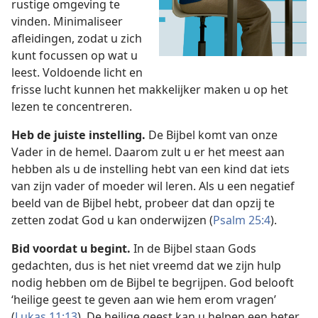
rustige omgeving te
vinden. Minimaliseer
afleidingen, zodat u zich
kunt focussen op wat u
leest. Voldoende licht en
frisse lucht kunnen het makkelijker maken u op het
lezen te concentreren.
Heb de juiste instelling.
De Bijbel komt van onze
Vader in de hemel. Daarom zult u er het meest aan
hebben als u de instelling hebt van een kind dat iets
van zijn vader of moeder wil leren. Als u een negatief
beeld van de Bijbel hebt, probeer dat dan opzij te
zetten zodat God u kan onderwijzen (
Psalm 25:4
).
Bid voordat u begint.
In de Bijbel staan Gods
gedachten, dus is het niet vreemd dat we zijn hulp
nodig hebben om de Bijbel te begrijpen. God belooft
‘heilige geest te geven aan wie hem erom vragen’
(
Lukas 11:13
). De heilige geest kan u helpen een beter