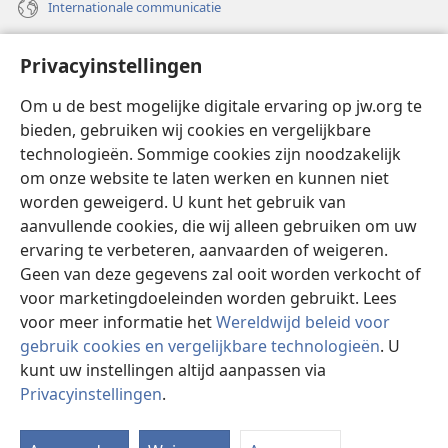
Internationale communicatie
Help
Privacyinstellingen
Donaties
(opent
Om u de best mogelijke digitale ervaring op jw.org te
nieuw
bieden, gebruiken wij cookies en vergelijkbare
venster)
Watchtower ONLINE LIBRARY™
technologieën. Sommige cookies zijn noodzakelijk
(opent
om onze website te laten werken en kunnen niet
nieuw
®
JW Hub
venster)
worden geweigerd. U kunt het gebruik van
(opent
nieuw
aanvullende cookies, die wij alleen gebruiken om uw
®
JW Library
venster)
ervaring te verbeteren, aanvaarden of weigeren.
Geen van deze gegevens zal ooit worden verkocht of
Watchtower Library
voor marketingdoeleinden worden gebruikt. Lees
voor meer informatie het
Wereldwijd beleid voor
gebruik cookies en vergelijkbare technologieën
. U
kunt uw instellingen altijd aanpassen via
Copyright
© 2026 Watch Tower Bible and Tract Society of Pennsylvania.
Privacyinstellingen
.
I
GEBRUIKSVOORWAARDEN
|
PRIVACYBELEID
|
PRIVACYINSTELLINGEN
w