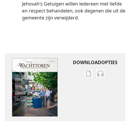
Jehovah’s Getuigen willen iedereen met liefde
en respect behandelen, ook degenen die uit de
gemeente zijn verwijderd.
DOWNLOADOPTIES
Downloadopties
Downloadopt
publicaties
audio
DE
DE
WACHTTOREN
WACHTTORE
—
—
STUDIE-
STUDIE-
UITGAVE
UITGAVE
april 2015
april 2015