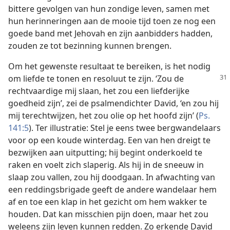
bittere gevolgen van hun zondige leven, samen met
hun herinneringen aan de mooie tijd toen ze nog een
goede band met Jehovah en zijn aanbidders hadden,
zouden ze tot bezinning kunnen brengen.
Om het gewenste resultaat te bereiken, is het nodig
om liefde te tonen en resoluut te zijn. ‘Zou de
rechtvaardige mij slaan, het zou een liefderijke
goedheid zijn’, zei de psalmendichter David, ‘en zou hij
mij terechtwijzen, het zou olie op het hoofd zijn’ (
Ps.
141:5
). Ter illustratie: Stel je eens twee bergwandelaars
voor op een koude winterdag. Een van hen dreigt te
bezwijken aan uitputting; hij begint onderkoeld te
raken en voelt zich slaperig. Als hij in de sneeuw in
slaap zou vallen, zou hij doodgaan. In afwachting van
een reddingsbrigade geeft de andere wandelaar hem
af en toe een klap in het gezicht om hem wakker te
houden. Dat kan misschien pijn doen, maar het zou
weleens zijn leven kunnen redden. Zo erkende David