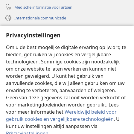
Medische informatie voor artsen
Internationale communicatie
Help
Privacyinstellingen
Donaties
(opent
Om u de best mogelijke digitale ervaring op jw.org te
nieuw
bieden, gebruiken wij cookies en vergelijkbare
venster)
Watchtower ONLINE LIBRARY™
technologieën. Sommige cookies zijn noodzakelijk
(opent
om onze website te laten werken en kunnen niet
nieuw
®
JW Hub
venster)
worden geweigerd. U kunt het gebruik van
(opent
nieuw
aanvullende cookies, die wij alleen gebruiken om uw
®
JW Library
venster)
ervaring te verbeteren, aanvaarden of weigeren.
Geen van deze gegevens zal ooit worden verkocht of
Watchtower Library
voor marketingdoeleinden worden gebruikt. Lees
voor meer informatie het
Wereldwijd beleid voor
gebruik cookies en vergelijkbare technologieën
. U
kunt uw instellingen altijd aanpassen via
Copyright
© 2026 Watch Tower Bible and Tract Society of Pennsylvania.
Privacyinstellingen
.