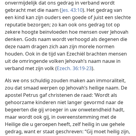
onvermijdelijk dat ons gedrag in verband wordt
gebracht met die naam (
Jes. 43:10
). Het gedrag van
een kind kan zijn ouders een goede of juist een slechte
reputatie bezorgen; zo kan ook ons gedrag tot op
zekere hoogte beïnvloeden hoe mensen over Jehovah
denken. Gods naam wordt verhoogd als degenen die
deze naam dragen zich aan zijn morele normen
houden. Ook in de tijd van Ezechiël brachten mensen
uit de omringende volken Jehovah’s naam nauw in
verband met zijn volk (
Ezech. 36:19-23
).
Als we ons schuldig zouden maken aan immoraliteit,
zou dat smaad werpen op Jehovah’s heilige naam. De
apostel Petrus gaf christenen de raad: ‘Wordt als
gehoorzame kinderen niet langer gevormd naar de
begeerten die gij vroeger in uw onwetendheid hadt,
maar wordt ook gij, in overeenstemming met de
Heilige die u geroepen heeft, zelf heilig in uw gehele
gedrag, want er staat geschreven: “Gij moet heilig zijn,