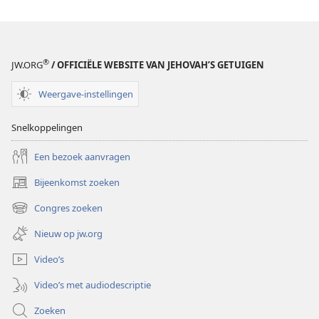
®
JW.ORG
/ OFFICIËLE WEBSITE VAN JEHOVAH’S GETUIGEN
Weergave-instellingen
Snelkoppelingen
Een bezoek aanvragen
Bijeenkomst zoeken
(opent
nieuw
Congres zoeken
(opent
venster)
nieuw
Nieuw op jw.org
venster)
Video’s
Video’s met audiodescriptie
Zoeken