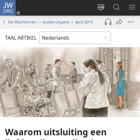
JW.ORG
Inloggen
(opent
Taal
Zoeken
ME
nieuw
site
op
WE
De Wachttoren — studie-uitgave | april 2015
venster)
wijzigen
JW.ORG
TAAL ARTIKEL
Waarom uitsluiting een