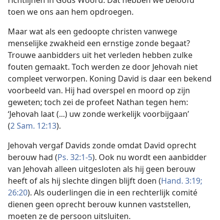
richtlijnen in Gods Woord. Dat hebben we beloofd
toen we ons aan hem opdroegen.
Maar wat als een gedoopte christen vanwege
menselijke zwakheid een ernstige zonde begaat?
Trouwe aanbidders uit het verleden hebben zulke
fouten gemaakt. Toch werden ze door Jehovah niet
compleet verworpen. Koning David is daar een bekend
voorbeeld van. Hij had overspel en moord op zijn
geweten; toch zei de profeet Nathan tegen hem:
‘Jehovah laat (...) uw zonde werkelijk voorbijgaan’
(
2 Sam. 12:13
).
Jehovah vergaf Davids zonde omdat David oprecht
berouw had (
Ps. 32:1-5
). Ook nu wordt een aanbidder
van Jehovah alleen uitgesloten als hij geen berouw
heeft of als hij slechte dingen blijft doen (
Hand. 3:19;
26:20
). Als ouderlingen die in een rechterlijk comité
dienen geen oprecht berouw kunnen vaststellen,
moeten ze de persoon uitsluiten.