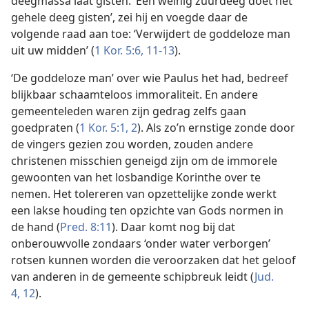
deegmassa laat gisten. ‘Een weinig zuurdeeg doet het
gehele deeg gisten’, zei hij en voegde daar de
volgende raad aan toe: ‘Verwijdert de goddeloze man
uit uw midden’ (
1 Kor. 5:6,
11-13
).
‘De goddeloze man’ over wie Paulus het had, bedreef
blijkbaar schaamteloos immoraliteit. En andere
gemeenteleden waren zijn gedrag zelfs gaan
goedpraten (
1 Kor. 5:1, 2
). Als zo’n ernstige zonde door
de vingers gezien zou worden, zouden andere
christenen misschien geneigd zijn om de immorele
gewoonten van het losbandige Korinthe over te
nemen. Het tolereren van opzettelijke zonde werkt
een lakse houding ten opzichte van Gods normen in
de hand (
Pred. 8:11
). Daar komt nog bij dat
onberouwvolle zondaars ‘onder water verborgen’
rotsen kunnen worden die veroorzaken dat het geloof
van anderen in de gemeente schipbreuk leidt (
Jud.
4,
12
).