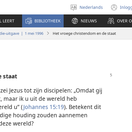
Nederlands
Inlog
Taal
(op
selecteren
nie
L LEERT
BIBLIOTHEEK
NIEUWS
OVER 
ven
ie-uitgave | 1 mei 1996
Het vroege christendom en de staat
 staat
zei Jezus tot zijn discipelen: „Omdat gij
jt, maar ik u uit de wereld heb
reld u” (
Johannes 15:19
). Betekent dit
jandige houding zouden aannemen
 deze wereld?