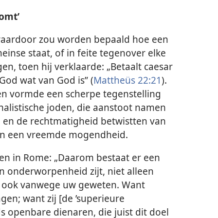
omt’
 waardoor zou worden bepaald hoe een
inse staat, of in feite tegenover elke
n, toen hij verklaarde: „Betaalt caesar
 God wat van God is” (
Mattheüs 22:21
).
gen vormde een scherpe tegenstelling
nalistische joden, die aanstoot namen
 en de rechtmatigheid betwistten van
aan een vreemde mogendheid.
enen in Rome: „Daarom bestaat er een
n onderworpenheid zijt, niet alleen
 ook vanwege uw geweten. Want
gen; want zij [de ’superieure
ds openbare dienaren, die juist dit doel