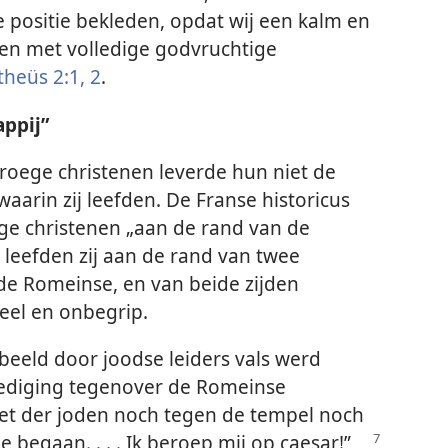
 positie bekleden, opdat wij een kalm en
den met volledige godvruchtige
heüs 2:1, 2
.
ppij”
roege christenen leverde hun niet de
aarin zij leefden. De Franse historicus
ge christenen „aan de rand van de
k leefden zij aan de rand van twee
de Romeinse, en van beide zijden
eel en onbegrip.
beeld door joodse leiders vals werd
erdediging tegenover de Romeinse
et der joden noch tegen de tempel noch
 begaan. . . . Ik beroep mij op
caesar!”