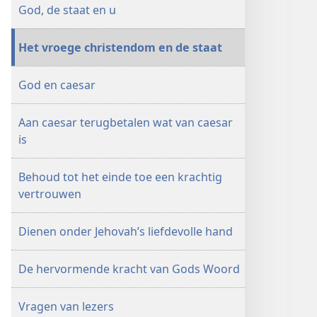
UITGAVE
God, de staat en u
1 mei
1996
Het vroege christendom en de staat
God en caesar
Aan caesar terugbetalen wat van caesar
is
Behoud tot het einde toe een krachtig
vertrouwen
Dienen onder Jehovah’s liefdevolle hand
De hervormende kracht van Gods Woord
Vragen van lezers