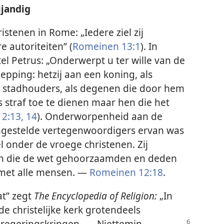
ijandig
istenen in Rome: „Iedere ziel zij
 autoriteiten” (
Romeinen 13:1
). In
el Petrus: „Onderwerpt u ter wille van de
epping: hetzij aan een koning, als
an stadhouders, als degenen die door hem
straf toe te dienen maar hen die het
 2:13, 14
). Onderworpenheid aan de
ngestelde vertegenwoordigers ervan was
l onder de vroege christenen. Zij
ijn die de wet gehoorzaamden en deden
 met alle mensen. —
Romeinen 12:18
.
t” zegt
The Encyclopedia of Religion:
„In
e christelijke kerk grotendeels
egeringskringen . . .
Niettemin