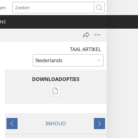
gen
ent
Zoeken
uw
ONS
ster)
TAAL ARTIKEL
DOWNLOADOPTIES
Downloadopties
publicaties
DE
WACHTTOREN
INHOUD
—
Vorige
Volgende
STUDIE-