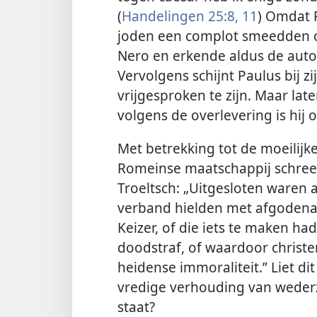
(
Handelingen 25:8,
11
) Omdat 
joden een complot smeedden o
Nero en erkende aldus de autor
Vervolgens schijnt Paulus bij z
vrijgesproken te zijn. Maar la
volgens de overlevering is hij 
Met betrekking tot de moeilijke
Romeinse maatschappij schreef
Troeltsch: „Uitgesloten waren 
verband hielden met afgodena
Keizer, of die iets te maken h
doodstraf, of waardoor christ
heidense immoraliteit.” Liet d
vredige verhouding van wederz
staat?