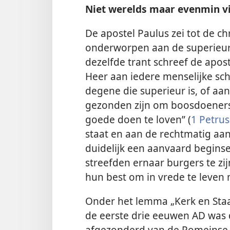
Niet werelds maar evenmin v
De apostel Paulus zei tot de chr
onderworpen aan de superieure
dezelfde trant schreef de apost
Heer aan iedere menselijke sch
degene die superieur is, of a
gezonden zijn om boosdoeners 
goede doen te loven” (
1 Petrus
staat en aan de rechtmatig aa
duidelijk een aanvaard beginse
streefden ernaar burgers te z
hun best om in vrede te leven
Onder het lemma „Kerk en Staa
de eerste drie eeuwen AD was d
afgezonderd van de Romeinse r