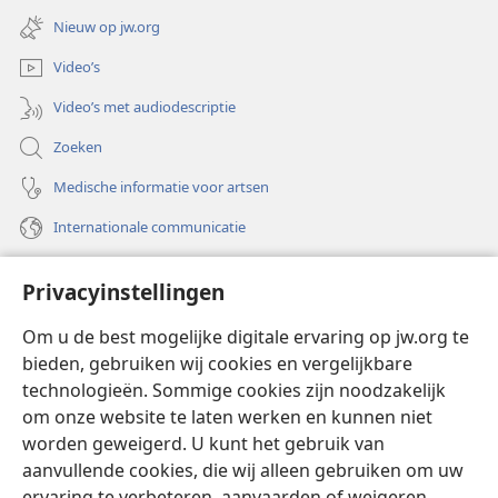
nieuw
Nieuw op jw.org
venster)
Video’s
Video’s met audiodescriptie
Zoeken
Medische informatie voor artsen
Internationale communicatie
Help
Privacyinstellingen
Donaties
(opent
Om u de best mogelijke digitale ervaring op jw.org te
nieuw
bieden, gebruiken wij cookies en vergelijkbare
venster)
Watchtower ONLINE LIBRARY™
technologieën. Sommige cookies zijn noodzakelijk
(opent
om onze website te laten werken en kunnen niet
nieuw
®
JW Hub
venster)
worden geweigerd. U kunt het gebruik van
(opent
nieuw
aanvullende cookies, die wij alleen gebruiken om uw
®
JW Library
venster)
ervaring te verbeteren, aanvaarden of weigeren.