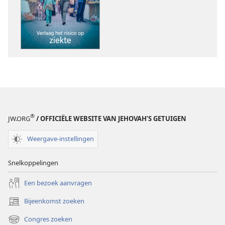
ONTWAAKT!
ONTWAAKT!
Verlaag
Verlaag
het
het
risico
risico
op
op
ziekte
ziekte
®
JW.ORG
/ OFFICIËLE WEBSITE VAN JEHOVAH’S GETUIGEN
Weergave-instellingen
Snelkoppelingen
Een bezoek aanvragen
Bijeenkomst zoeken
(opent
nieuw
Congres zoeken
(opent
venster)