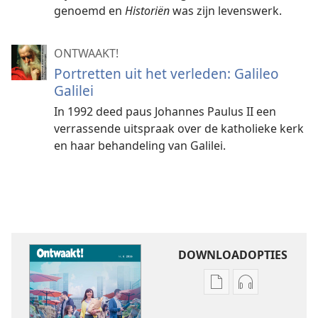
genoemd en
Historiën
was zijn levenswerk.
ONTWAAKT!
Portretten uit het verleden: Galileo
Galilei
In 1992 deed paus Johannes Paulus II een
verrassende uitspraak over de katholieke kerk
en haar behandeling van Galilei.
DOWNLOADOPTIES
Downloadopties
Downloadopt
publicaties
audio