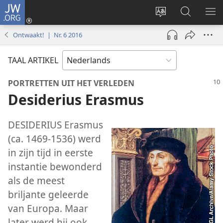
JW.ORG
Inloggen
(opent
Taal
Zoeken
ME
nieuw
site
op
WE
Ontwaakt! | Nr. 6 2016
venster)
wijzigen
JW.ORG
TAAL ARTIKEL
PORTRETTEN UIT HET VERLEDEN
Desiderius Erasmus
DESIDERIUS Erasmus
(ca. 1469-1536) werd
in zijn tijd in eerste
instantie bewonderd
als de meest
briljante geleerde
van Europa. Maar
later werd hij ook