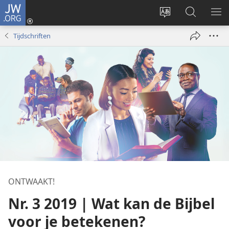
JW.ORG
Inloggen
(opent
Taal
Zoeken
ME
nieuw
site
op
WE
Tijdschriften
venster)
wijzigen
JW.ORG
ONTWAAKT!
Nr. 3 2019 | Wat kan de Bijbel
voor je betekenen?