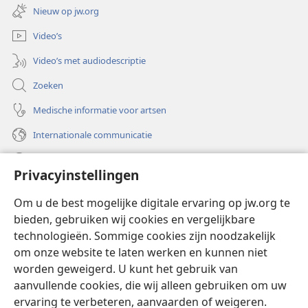
nieuw
Nieuw op jw.org
venster)
Video’s
Video’s met audiodescriptie
Zoeken
Medische informatie voor artsen
Internationale communicatie
Help
Privacyinstellingen
Donaties
(opent
Om u de best mogelijke digitale ervaring op jw.org te
nieuw
bieden, gebruiken wij cookies en vergelijkbare
venster)
Watchtower ONLINE LIBRARY™
technologieën. Sommige cookies zijn noodzakelijk
(opent
om onze website te laten werken en kunnen niet
nieuw
®
JW Hub
venster)
worden geweigerd. U kunt het gebruik van
(opent
nieuw
aanvullende cookies, die wij alleen gebruiken om uw
®
JW Library
venster)
ervaring te verbeteren, aanvaarden of weigeren.