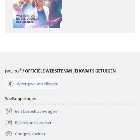
ONTWAAKT!
ONTWAAKT!
Wat
Wat
kan
kan
de
de
Bijbel
Bijbel
voor
voor
je
je
betekenen?
betekenen?
®
JW.ORG
/ OFFICIËLE WEBSITE VAN JEHOVAH’S GETUIGEN
Weergave-instellingen
Snelkoppelingen
Een bezoek aanvragen
Bijeenkomst zoeken
(opent
nieuw
Congres zoeken
(opent
venster)