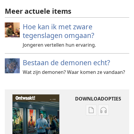
Meer actuele items
Hoe kan ik met zware
tegenslagen omgaan?
Jongeren vertellen hun ervaring.
Bestaan de demonen echt?
Wat zijn demonen? Waar komen ze vandaan?
DOWNLOADOPTIES
Downloadopties
Downloadopt
publicaties
audio
ONTWAAKT!
ONTWAAKT!