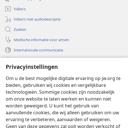
venster)
Video’s
Video’s met audiodescriptie
Zoeken
Medische informatie voor artsen
Internationale communicatie
Help
Privacyinstellingen
Donaties
(opent
Om u de best mogelijke digitale ervaring op jw.org te
nieuw
bieden, gebruiken wij cookies en vergelijkbare
venster)
Watchtower ONLINE LIBRARY™
technologieën. Sommige cookies zijn noodzakelijk
(opent
om onze website te laten werken en kunnen niet
nieuw
®
JW Hub
venster)
worden geweigerd. U kunt het gebruik van
(opent
nieuw
aanvullende cookies, die wij alleen gebruiken om uw
®
JW Library
venster)
ervaring te verbeteren, aanvaarden of weigeren.
Geen van deze gegevens zal ooit worden verkocht of