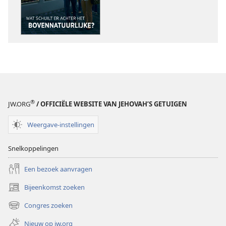
Wat
Wat
schuilt
schuilt
er
er
achter
achter
het
het
bovennatuurlijke?
bovennatuurl
®
JW.ORG
/ OFFICIËLE WEBSITE VAN JEHOVAH’S GETUIGEN
Weergave-instellingen
Snelkoppelingen
Een bezoek aanvragen
Bijeenkomst zoeken
(opent
nieuw
Congres zoeken
(opent
venster)
nieuw
Nieuw op jw.org