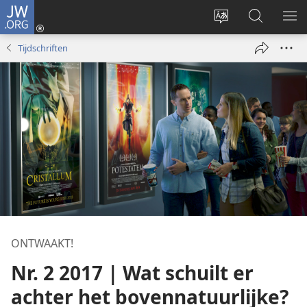
JW.ORG
Inloggen
(opent
Taal
Zoeken
ME
nieuw
site
op
WE
Tijdschriften
venster)
wijzigen
JW.ORG
ONTWAAKT!
Nr. 2 2017 | Wat schuilt er
achter het bovennatuurlijke?