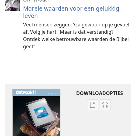
Morele waarden voor een gelukkig
leven
Veel mensen zeggen: ’Ga gewoon op je gevoel
af. Volg je hart.’ Maar is dat verstandig?
Ontdek welke betrouwbare waarden de Bijbel
geeft.
DOWNLOADOPTIES
Downloadopties
Downloadopt
publicaties
audio
ONTWAAKT!
ONTWAAKT!
De
De