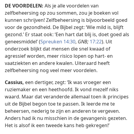
DE VOORDELEN:
Als je alle voordelen van
zelfbeheersing op zou sommen, zou je boeken vol
kunnen schrijven! Zelfbeheersing is bijvoorbeeld goed
voor de gezondheid. De Bijbel zegt: ‘Wie mild is, blijft
gezond.’ Er staat ook: ‘Een hart dat blij is, doet goed als
geneesmiddel’ (
Spreuken 14:30
,
GNB;
17:22
). Uit
onderzoek blijkt dat mensen die snel kwaad of
agressief worden, meer risico lopen op hart- en
vaatziekten en andere kwalen. Uiteraard heeft
zelfbeheersing nog veel meer voordelen.
Cassius,
een dertiger, zegt: ‘Ik was vroeger een
ruziemaker en een heethoofd. Ik vond mezelf niks
waard. Maar dat veranderde allemaal toen ik principes
uit de Bijbel begon toe te passen. Ik leerde me te
beheersen, nederig te zijn en anderen te vergeven.
Anders had ik nu misschien in de gevangenis gezeten.
Het is alsof ik een tweede kans heb gekregen!’