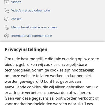
Video’s
Video’s met audiodescriptie
Zoeken
Medische informatie voor artsen
Internationale communicatie
Help
Privacyinstellingen
Donaties
(opent
Om u de best mogelijke digitale ervaring op jw.org te
nieuw
bieden, gebruiken wij cookies en vergelijkbare
venster)
Watchtower ONLINE LIBRARY™
technologieën. Sommige cookies zijn noodzakelijk
(opent
om onze website te laten werken en kunnen niet
nieuw
®
JW Hub
venster)
worden geweigerd. U kunt het gebruik van
(opent
nieuw
aanvullende cookies, die wij alleen gebruiken om uw
®
JW Library
venster)
ervaring te verbeteren, aanvaarden of weigeren.
Geen van deze gegevens zal ooit worden verkocht of
Watchtower Library
voor marketingdoeleinden worden gebruikt. Lees