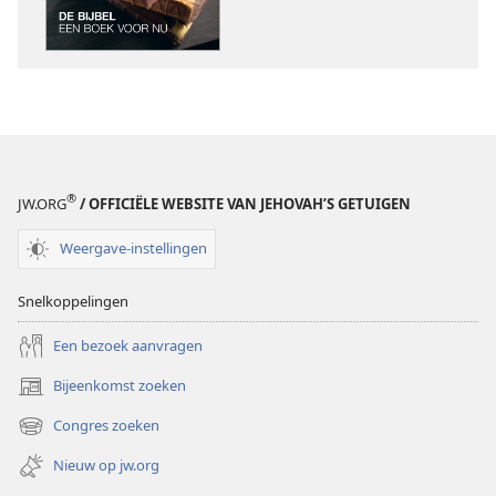
Bijbel:
Bijbel:
Een
Een
boek
boek
voor
voor
nu
nu
®
JW.ORG
/ OFFICIËLE WEBSITE VAN JEHOVAH’S GETUIGEN
Weergave-instellingen
Snelkoppelingen
Een bezoek aanvragen
Bijeenkomst zoeken
(opent
nieuw
Congres zoeken
(opent
venster)
nieuw
Nieuw op jw.org
venster)