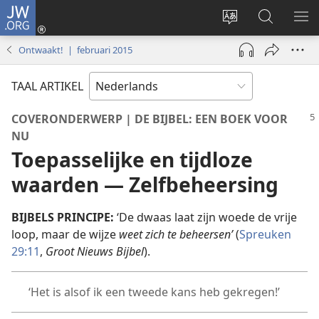
JW.ORG
Inloggen
(opent
Taal
Zoeken
ME
nieuw
site
op
WE
Ontwaakt! | februari 2015
venster)
wijzigen
JW.ORG
TAAL ARTIKEL
COVERONDERWERP | DE BIJBEL: EEN BOEK VOOR
NU
Toepasselijke en tijdloze
waarden — Zelfbeheersing
BIJBELS PRINCIPE:
‘De dwaas laat zijn woede de vrije
loop, maar de wijze
weet zich te beheersen’
(
Spreuken
29:11
,
Groot Nieuws Bijbel
).
‘Het is alsof ik een tweede kans heb gekregen!’