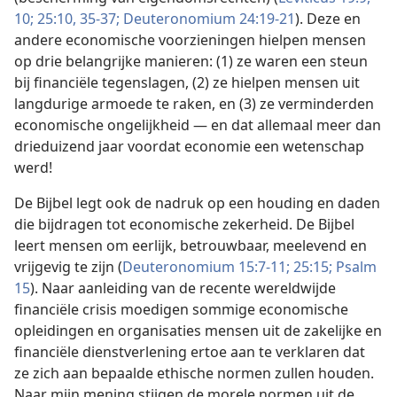
10;
25:10,
35-37;
Deuteronomium 24:19-21
). Deze en
andere economische voorzieningen hielpen mensen
op drie belangrijke manieren: (1) ze waren een steun
bij financiële tegenslagen, (2) ze hielpen mensen uit
langdurige armoede te raken, en (3) ze verminderden
economische ongelijkheid — en dat allemaal meer dan
drieduizend jaar voordat economie een wetenschap
werd!
De Bijbel legt ook de nadruk op een houding en daden
die bijdragen tot economische zekerheid. De Bijbel
leert mensen om eerlijk, betrouwbaar, meelevend en
vrijgevig te zijn (
Deuteronomium 15:7-11;
25:15;
Psalm
15
). Naar aanleiding van de recente wereldwijde
financiële crisis moedigen sommige economische
opleidingen en organisaties mensen uit de zakelijke en
financiële dienstverlening ertoe aan te verklaren dat
ze zich aan bepaalde ethische normen zullen houden.
Naar mijn mening stijgen de morele normen uit de