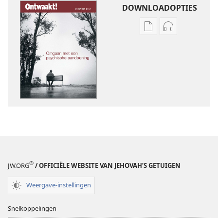
DOWNLOADOPTIES
Downloadopties
Downloadopt
publicaties
audio
ONTWAAKT!
ONTWAAKT!
Omgaan
Omgaan
met
met
een
een
psychische
psychische
aandoening
aandoening
®
JW.ORG
/ OFFICIËLE WEBSITE VAN JEHOVAH’S GETUIGEN
Weergave-instellingen
Snelkoppelingen