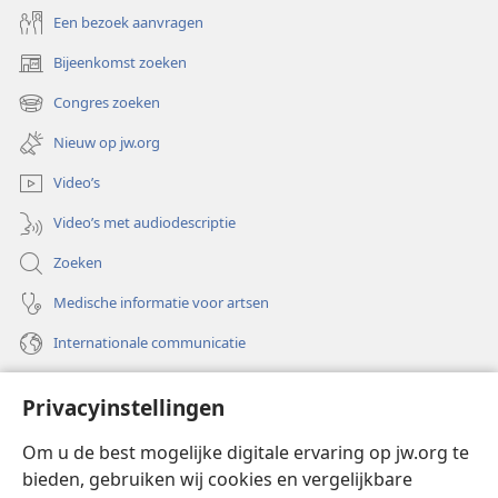
Een bezoek aanvragen
Bijeenkomst zoeken
(opent
nieuw
Congres zoeken
(opent
venster)
nieuw
Nieuw op jw.org
venster)
Video’s
Video’s met audiodescriptie
Zoeken
Medische informatie voor artsen
Internationale communicatie
Help
Privacyinstellingen
Donaties
(opent
Om u de best mogelijke digitale ervaring op jw.org te
nieuw
bieden, gebruiken wij cookies en vergelijkbare
venster)