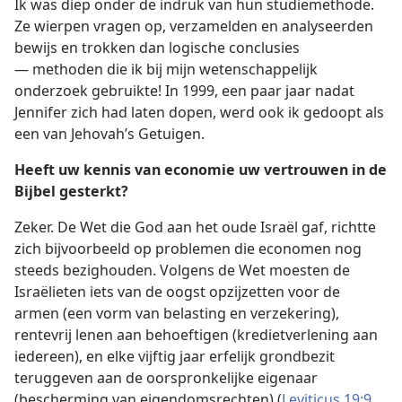
Ik was diep onder de indruk van hun studiemethode.
Ze wierpen vragen op, verzamelden en analyseerden
bewijs en trokken dan logische conclusies
— methoden die ik bij mijn wetenschappelijk
onderzoek gebruikte! In 1999, een paar jaar nadat
Jennifer zich had laten dopen, werd ook ik gedoopt als
een van Jehovah’s Getuigen.
Heeft uw kennis van economie uw vertrouwen in de
Bijbel gesterkt?
Zeker. De Wet die God aan het oude Israël gaf, richtte
zich bijvoorbeeld op problemen die economen nog
steeds bezighouden. Volgens de Wet moesten de
Israëlieten iets van de oogst opzijzetten voor de
armen (een vorm van belasting en verzekering),
rentevrij lenen aan behoeftigen (kredietverlening aan
iedereen), en elke vijftig jaar erfelijk grondbezit
teruggeven aan de oorspronkelijke eigenaar
(bescherming van eigendomsrechten) (
Leviticus 19:9,