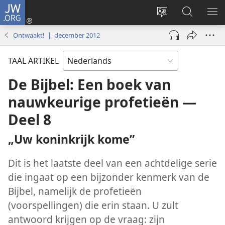
JW.ORG
Inloggen
(opent
Taal
Zoeken
ME
nieuw
site
op
WE
Ontwaakt! | december 2012
venster)
wijzigen
JW.ORG
TAAL ARTIKEL
De Bijbel: Een boek van
nauwkeurige profetieën —
Deel 8
„Uw koninkrijk kome”
Dit is het laatste deel van een achtdelige serie
die ingaat op een bijzonder kenmerk van de
Bijbel, namelijk de profetieën
(voorspellingen) die erin staan. U zult
antwoord krijgen op de vraag: zijn