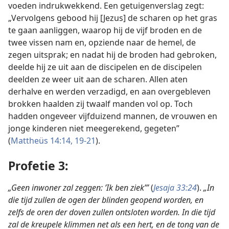
voeden indrukwekkend. Een getuigenverslag zegt:
„Vervolgens gebood hij [Jezus] de scharen op het gras
te gaan aanliggen, waarop hij de vijf broden en de
twee vissen nam en, opziende naar de hemel, de
zegen uitsprak; en nadat hij de broden had gebroken,
deelde hij ze uit aan de discipelen en de discipelen
deelden ze weer uit aan de scharen. Allen aten
derhalve en werden verzadigd, en aan overgebleven
brokken haalden zij twaalf manden vol op. Toch
hadden ongeveer vijfduizend mannen, de vrouwen en
jonge kinderen niet meegerekend, gegeten”
(
Mattheüs 14:14,
19-21
).
Profetie 3:
„Geen inwoner zal zeggen: ’Ik ben ziek’”
(
Jesaja 33:24
).
„In
die tijd zullen de ogen der blinden geopend worden, en
zelfs de oren der doven zullen ontsloten worden. In die tijd
zal de kreupele klimmen net als een hert, en de
tong van de