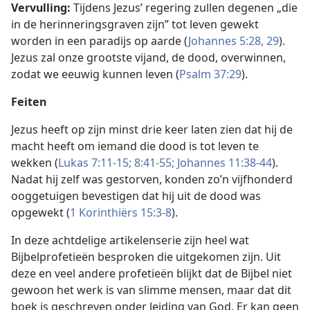
Vervulling:
Tijdens Jezus’ regering zullen degenen „die
in de herinneringsgraven zijn” tot leven gewekt
worden in een paradijs op aarde (
Johannes 5:28, 29
).
Jezus zal onze grootste vijand, de dood, overwinnen,
zodat we eeuwig kunnen leven (
Psalm 37:29
).
Feiten
Jezus heeft op zijn minst drie keer laten zien dat hij de
macht heeft om iemand die dood is tot leven te
wekken (
Lukas 7:11-15;
8:41-55;
Johannes 11:38-44
).
Nadat hij zelf was gestorven, konden zo’n vijfhonderd
ooggetuigen bevestigen dat hij uit de dood was
opgewekt (
1 Korinthiërs 15:3-8
).
In deze achtdelige artikelenserie zijn heel wat
Bijbelprofetieën besproken die uitgekomen zijn. Uit
deze en veel andere profetieën blijkt dat de Bijbel niet
gewoon het werk is van slimme mensen, maar dat dit
boek is geschreven onder leiding van God. Er kan geen