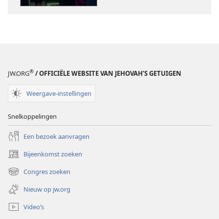
zo
zo
ongeduldig?
ongeduldig?
®
JW.ORG
/ OFFICIËLE WEBSITE VAN JEHOVAH’S GETUIGEN
Weergave-instellingen
Snelkoppelingen
Een bezoek aanvragen
Bijeenkomst zoeken
(opent
nieuw
Congres zoeken
(opent
venster)
nieuw
Nieuw op jw.org
venster)
Video’s