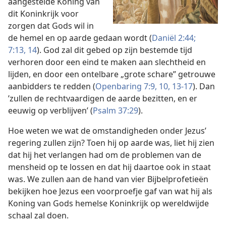
aangestelde Koning van
dit Koninkrijk voor
zorgen dat Gods wil in
de hemel en op aarde gedaan wordt (
Daniël 2:44;
7:13, 14
). God zal dit gebed op zijn bestemde tijd
verhoren door een eind te maken aan slechtheid en
lijden, en door een ontelbare „grote schare” getrouwe
aanbidders te redden (
Openbaring 7:9, 10,
13-17
). Dan
’zullen de rechtvaardigen de aarde bezitten, en er
eeuwig op verblijven’ (
Psalm 37:29
).
Hoe weten we wat de omstandigheden onder Jezus’
regering zullen zijn? Toen hij op aarde was, liet hij zien
dat hij het verlangen had om de problemen van de
mensheid op te lossen en dat hij daartoe ook in staat
was. We zullen aan de hand van vier Bijbelprofetieën
bekijken hoe Jezus een voorproefje gaf van wat hij als
Koning van Gods hemelse Koninkrijk op wereldwijde
schaal zal doen.