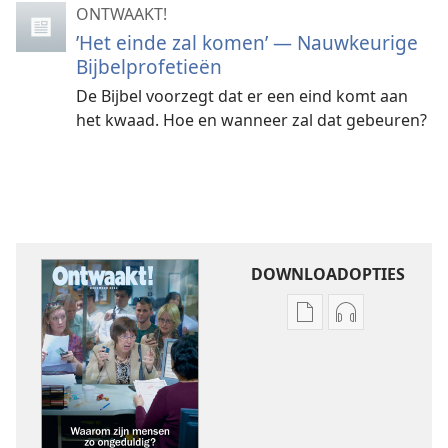
ONTWAAKT!
’Het einde zal komen’ — Nauwkeurige
Bijbelprofetieën
De Bijbel voorzegt dat er een eind komt aan
het kwaad. Hoe en wanneer zal dat gebeuren?
DOWNLOADOPTIES
Downloadopties
Downloadopt
publicaties
audio
ONTWAAKT!
ONTWAAKT!
Waarom
Waarom
zijn
zijn
mensen
mensen