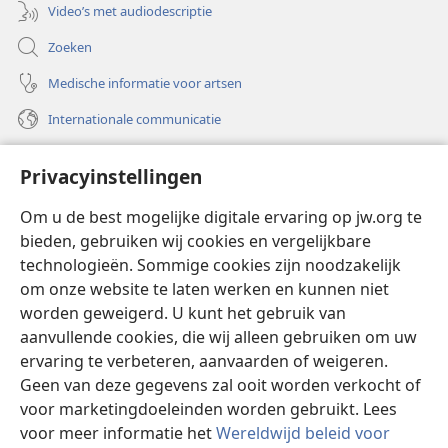
Video’s met audiodescriptie
Zoeken
Medische informatie voor artsen
Internationale communicatie
Help
Privacyinstellingen
Donaties
(opent
Om u de best mogelijke digitale ervaring op jw.org te
nieuw
bieden, gebruiken wij cookies en vergelijkbare
venster)
Watchtower ONLINE LIBRARY™
technologieën. Sommige cookies zijn noodzakelijk
(opent
om onze website te laten werken en kunnen niet
nieuw
®
JW Hub
venster)
worden geweigerd. U kunt het gebruik van
(opent
nieuw
aanvullende cookies, die wij alleen gebruiken om uw
®
JW Library
venster)
ervaring te verbeteren, aanvaarden of weigeren.
Geen van deze gegevens zal ooit worden verkocht of
Watchtower Library
voor marketingdoeleinden worden gebruikt. Lees
voor meer informatie het
Wereldwijd beleid voor