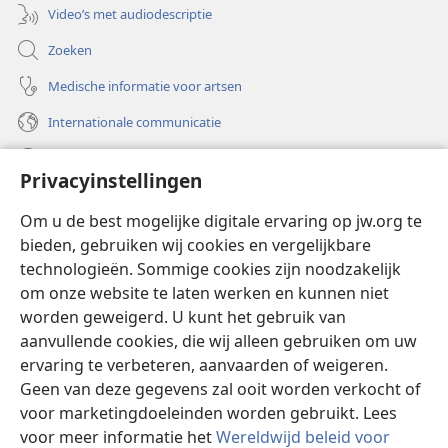
Video’s met audiodescriptie
Zoeken
Medische informatie voor artsen
Internationale communicatie
Help
Privacyinstellingen
Donaties
(opent
Om u de best mogelijke digitale ervaring op jw.org te
nieuw
bieden, gebruiken wij cookies en vergelijkbare
venster)
Watchtower ONLINE LIBRARY™
technologieën. Sommige cookies zijn noodzakelijk
(opent
om onze website te laten werken en kunnen niet
nieuw
®
JW Hub
venster)
worden geweigerd. U kunt het gebruik van
(opent
nieuw
aanvullende cookies, die wij alleen gebruiken om uw
®
JW Library
venster)
ervaring te verbeteren, aanvaarden of weigeren.
Geen van deze gegevens zal ooit worden verkocht of
Watchtower Library
voor marketingdoeleinden worden gebruikt. Lees
voor meer informatie het
Wereldwijd beleid voor