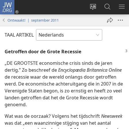
JW.ORG
Inloggen
(opent
Taal
Zoeken
ME
nieuw
site
op
WE
Ontwaakt! | september 2011
venster)
wijzigen
JW.ORG
TAAL ARTIKEL
Getroffen door de Grote Recessie
„DE GROOTSTE economische crisis sinds de jaren
dertig.” Zo beschreef de
Encyclopædia Britannica Online
de recessie waar de wereld onlangs door getroffen
werd. De economische achteruitgang die in 2007 in de
Verenigde Staten begon, is zo ernstig en heeft zo veel
landen getroffen dat het de Grote Recessie wordt
genoemd.
Wat was de oorzaak? Volgens het tijdschrift
Newsweek
was dat „een waanzinnige stijging van het aantal