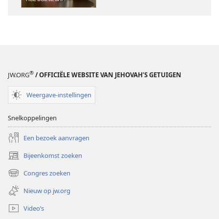
®
JW.ORG
/ OFFICIËLE WEBSITE VAN JEHOVAH’S GETUIGEN
Weergave-instellingen
Snelkoppelingen
Een bezoek aanvragen
Bijeenkomst zoeken
(opent
nieuw
Congres zoeken
(opent
venster)
nieuw
Nieuw op jw.org
venster)
Video’s