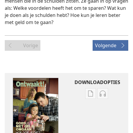
mensen die in de schulden zitten. Ze gaan in op vragen
als: Welke voordelen heeft het om te sparen? Wat kun
je doen als je schulden hebt? Hoe kun je leren beter
met geld om te gaan?
Vorige
Volgende
DOWNLOADOPTIES
Downloadopties
Downloadopt
publicaties
audio
ONTWAAKT!
ONTWAAKT!
september 2011
september 2