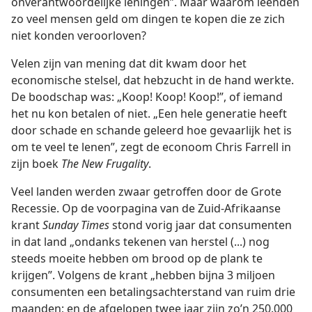
onverantwoordelijke leningen”. Maar waarom leenden
zo veel mensen geld om dingen te kopen die ze zich
niet konden veroorloven?
Velen zijn van mening dat dit kwam door het
economische stelsel, dat hebzucht in de hand werkte.
De boodschap was: „Koop! Koop! Koop!”, of iemand
het nu kon betalen of niet. „Een hele generatie heeft
door schade en schande geleerd hoe gevaarlijk het is
om te veel te lenen”, zegt de econoom Chris Farrell in
zijn boek
The New Frugality
.
Veel landen werden zwaar getroffen door de Grote
Recessie. Op de voorpagina van de Zuid-Afrikaanse
krant
Sunday Times
stond vorig jaar dat consumenten
in dat land „ondanks tekenen van herstel (...) nog
steeds moeite hebben om brood op de plank te
krijgen”. Volgens de krant „hebben bijna 3 miljoen
consumenten een betalingsachterstand van ruim drie
maanden; en de afgelopen twee jaar zijn zo’n 250.000