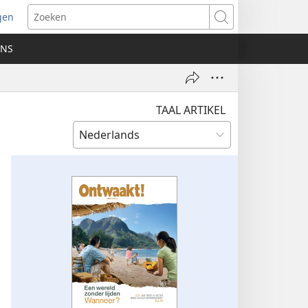
gen
ent
Zoeken
uw
ONS
ster)
TAAL ARTIKEL