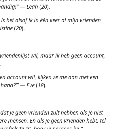
t handig!” — Leah
(
20
).
, is het alsof ik in één keer al mijn vrienden
istine
(
20
).
vriendenlijst wil, maar ik heb geen account,
.
een account wil, kijken ze me aan met een
e hand?’” — Eve
(
18
).
dat je geen vrienden zult hebben als je niet
re mensen. En als je geen vrienden hebt, tel
profielsite zit, hoor je nergens bij.”