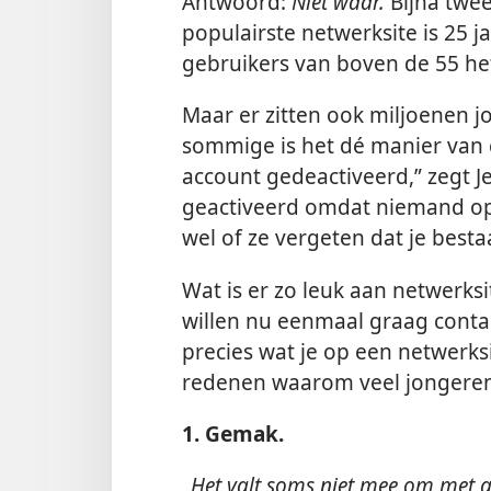
Antwoord:
Niet waar.
Bijna twe
populairste netwerksite is 25 j
gebruikers van boven de 55 het
Maar er zitten ook miljoenen j
sommige is het dé manier van
account gedeactiveerd,” zegt Je
geactiveerd omdat niemand op 
wel of ze vergeten dat je bestaat
Wat is er zo leuk aan netwerk
willen nu eenmaal graag conta
precies wat je op een netwerks
redenen waarom veel jongeren 
1. Gemak.
„Het valt soms niet mee om met al