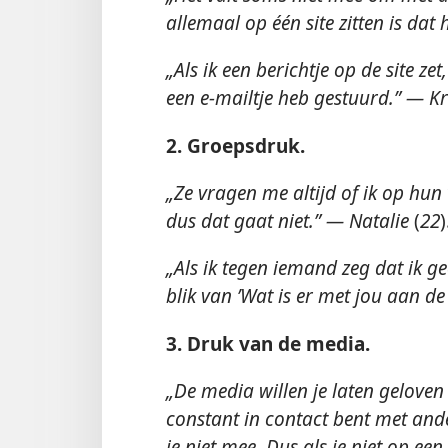
allemaal op één site zitten is da
„Als ik een berichtje op de site zet
een e-mailtje heb gestuurd.” — Kr
2. Groepsdruk.
„
Ze
vragen me altijd of ik op hun 
dus dat gaat niet.” — Natalie
(
22
)
„Als ik tegen iemand zeg dat ik g
blik van ’Wat is er met jou aan d
3. Druk van de media.
„
De
media willen je laten geloven 
constant in contact bent met ande
je niet mee. Dus als je niet op een 