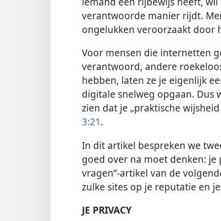
iemand een rijbewijs heeft, wil
verantwoorde manier rijdt. Me
ongelukken veroorzaakt door h
Voor mensen die internetten ge
verantwoord, andere roekeloos
hebben, laten ze je eigenlijk e
digitale snelweg opgaan. Dus wa
zien dat je „praktische wijsh
3:21
.
In dit artikel bespreken we tw
goed over na moet
denken: je 
vragen”-artikel van de volgen
zulke sites op je reputatie en 
JE PRIVACY