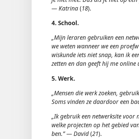
— Katrina
(
18
).
4. School.
„Mijn leraren gebruiken een netwe
we weten wanneer we een proefwer
wiskunde iets niet snap, kan ik e
zetten en dan geeft hij me online
5. Werk.
„Mensen die werk zoeken, gebruik
Soms vinden ze daardoor een b
„Ik gebruik een netwerksite voor
welke projecten op het gebied va
ben.” — David
(
21
).