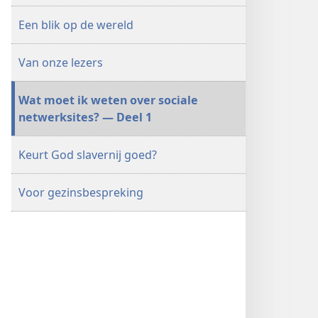
Een blik op de wereld
Van onze lezers
Wat moet ik weten over sociale
netwerksites? — Deel 1
Keurt God slavernij goed?
Voor gezinsbespreking