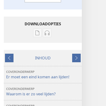
DOWNLOADOPTIES
Downloadopties
Downloadopties
publicaties
audio
ONTWAAKT!
ONTWAAKT!
juli 2011
juli 2011
INHOUD
Vorige
Volgende
COVERONDERWERP
Er moet een eind komen aan lijden!
COVERONDERWERP
Waarom is er zo veel lijden?
COVERONDERWERP