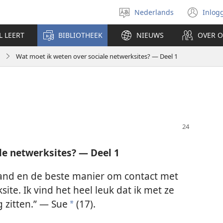
Nederlands
Inlog
Taal
(op
selecteren
nie
L LEERT
BIBLIOTHEEK
NIEUWS
OVER 
ven
Wat moet ik weten over sociale netwerksites? — Deel 1
le netwerksites? — Deel 1
nland en de beste manier om contact met
ite. Ik vind het heel leuk dat ik met ze
g zitten.” — Sue
(17).
*