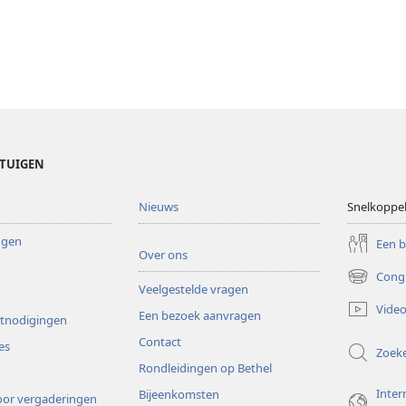
ETUIGEN
Nieuws
Snelkoppe
ingen
Een 
Over ons
Cong
(opent
Veelgestelde vragen
nieuw
Video
Een bezoek aanvragen
venster)
itnodigingen
Contact
es
Zoek
Rondleidingen op Bethel
Inter
Bijeenkomsten
or vergaderingen