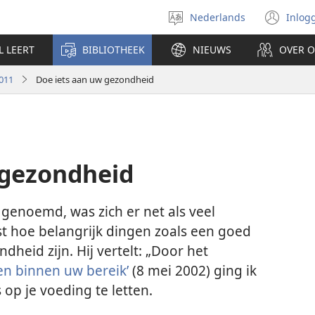
Nederlands
Inlog
Taal
(op
selecteren
nie
L LEERT
BIBLIOTHEEK
NIEUWS
OVER 
ven
011
Doe iets aan uw gezondheid
 gezondheid
s genoemd, was zich er net als veel
 hoe belangrijk dingen zoals een goed
heid zijn. Hij vertelt: „Door het
n binnen uw bereik’
(8 mei 2002) ging ik
 op je voeding te letten.