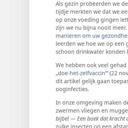
Als gezin probeerden we de t
tijdje merkten we dat we e
op onze voeding gingen let
zijn we nu bijna nooit meer.
manieren om uw gezondhei
leerden we hoe we op een 
schoon drinkwater konden
We hebben ook veel gehad
„doe-het-zelfvaccin”’
(22 nov
dit artikel gelijk gaan toe
ooginfecties.
In onze omgeving maken de
zwermen vliegen en muggen
bijbel
—
Een boek dat kracht u
zulke insecten op een afst