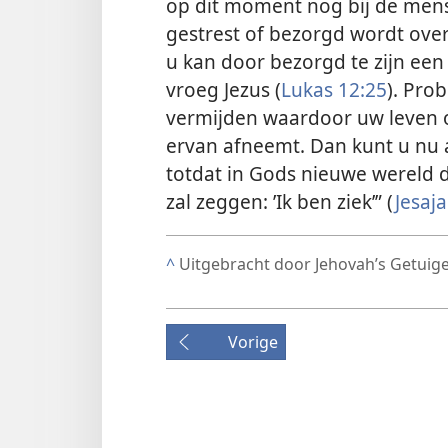
op dit moment nog bij de mens 
gestrest of bezorgd wordt over
u kan door bezorgd te zijn een
vroeg Jezus (
Lukas 12:25
). Pro
vermijden waardoor uw leven o
ervan afneemt. Dan kunt u nu 
totdat in Gods nieuwe wereld
zal zeggen: ’Ik ben ziek’” (
Jesaja
^
Uitgebracht door Jehovah’s Getuig
Vorige