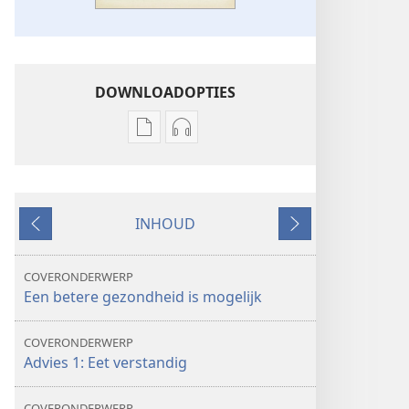
DOWNLOADOPTIES
Downloadopties
Downloadopties
publicaties
audio
ONTWAAKT!
ONTWAAKT!
maart 2011
maart 2011
INHOUD
Vorige
Volgende
COVERONDERWERP
Een betere gezondheid is mogelijk
COVERONDERWERP
Advies 1: Eet verstandig
COVERONDERWERP