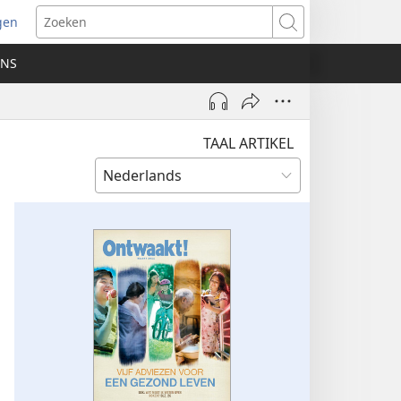
gen
ent
Zoeken
uw
ONS
ster)
TAAL ARTIKEL