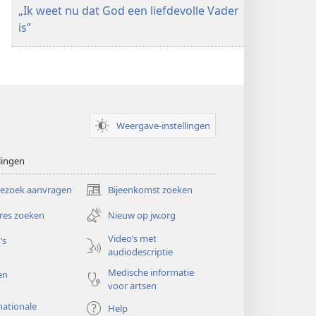
„Ik weet nu dat God een liefdevolle Vader
is”
Weergave-instellingen
lingen
bezoek aanvragen
Bijeenkomst zoeken
(opent
nieuw
res zoeken
Nieuw op jw.org
venster)
Video’s met
’s
audiodescriptie
Medische informatie
en
voor artsen
nationale
Help