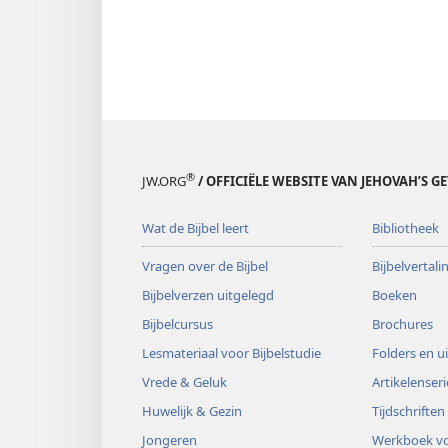
®
JW.ORG
/ OFFICIËLE WEBSITE VAN JEHOVAH’S G
Wat de Bijbel leert
Bibliotheek
Vragen over de Bijbel
Bijbelvertal
Bijbelverzen uitgelegd
Boeken
Bijbelcursus
Brochures
Lesmateriaal voor Bijbelstudie
Folders en u
Vrede & Geluk
Artikelenseri
Huwelijk & Gezin
Tijdschriften
Jongeren
Werkboek vo