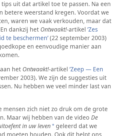
ips uit dat artikel toe te passen. Na een
en betere weerstand kregen. Voordat we
ten, waren we vaak verkouden, maar dat
 En dankzij het
Ontwaakt!
-artikel
’Zes
d te beschermen’
(22 september 2003)
goedkope en eenvoudige manier aan
 komen.
 aan het
Ontwaakt!
-artikel
’Zeep — Een
ember 2003). We zijn de suggesties uit
passen. Nu hebben we veel minder last van
 mensen zich niet zo druk om de grote
. Maar wij hebben van de video
De
itoefent in uw leven
geleerd dat we
*
and moeten houden. Ook dit helpt ons