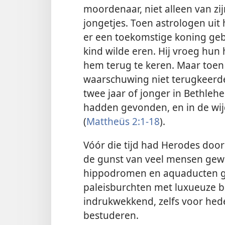
moordenaar, niet alleen van zi
jongetjes. Toen astrologen ui
er een toekomstige koning geb
kind wilde eren. Hij vroeg hun
hem terug te keren. Maar toen
waarschuwing niet terugkeerde
twee jaar of jonger in Bethleh
hadden gevonden, en in de w
(
Mattheüs 2:1-18
).
Vóór die tijd had Herodes door
de gunst van veel mensen gewo
hippodromen en aquaducten g
paleisburchten met luxueuze b
indrukwekkend, zelfs voor hed
bestuderen.