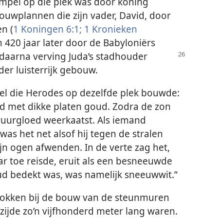
mpel op die plek was door koning
uwplannen die zijn vader, David, door
n (
1 Koningen 6:1;
1 Kronieken
n 420 jaar later door de Babyloniërs
 daarna
verving Juda’s stadhouder
r luisterrijk gebouw.
el die Herodes op dezelfde plek bouwde:
ed met dikke platen goud. Zodra de zon
 vuurgloed weerkaatst. Als iemand
was het net alsof hij tegen de stralen
ijn ogen afwenden. In de verte zag het,
r toe reisde, eruit als een besneeuwde
ud bedekt was, was namelijk sneeuwwit.”
okken bij de bouw van de steunmuren
zijde zo’n vijfhonderd meter lang waren.