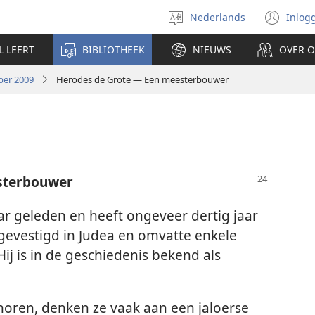
Nederlands
Inlog
Taal
(op
selecteren
nie
L LEERT
BIBLIOTHEEK
NIEUWS
OVER 
ven
ber 2009
Herodes de Grote — Een meesterbouwer
sterbouwer
ar geleden en heeft ongeveer dertig jaar
 gevestigd in Judea en omvatte enkele
j is in de geschiedenis bekend als
oren, denken ze vaak aan een jaloerse