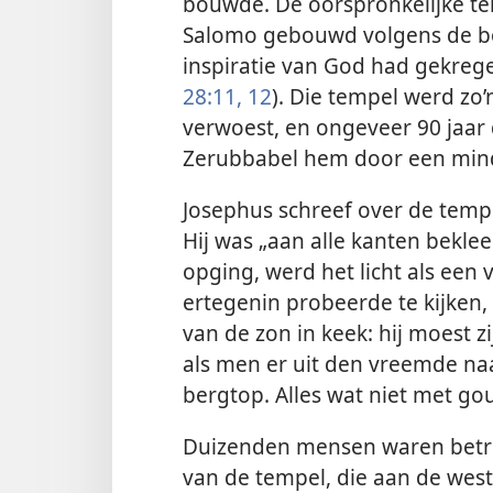
bouwde. De oorspronkelijke te
Salomo gebouwd volgens de bo
inspiratie van God had gekrege
28:11, 12
). Die tempel werd zo’
verwoest, en ongeveer 90 jaar
Zerubbabel hem door een minde
Josephus schreef over de temp
Hij was „aan alle kanten bekle
opging, werd het licht als een
ertegenin probeerde te kijken, 
van de zon in keek: hij moest z
als men er uit den vreemde naa
bergtop. Alles wat niet met go
Duizenden mensen waren betr
van de tempel, die aan de west