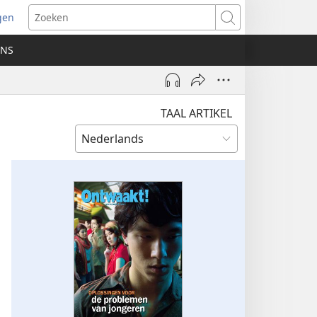
gen
ent
Zoeken
uw
ONS
ster)
TAAL ARTIKEL