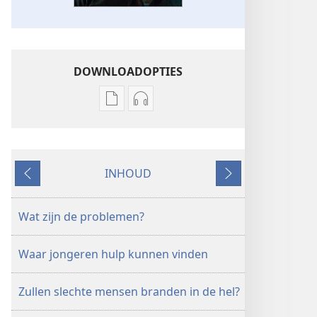
DOWNLOADOPTIES
Downloadopties
Downloadopties
publicaties
audio
ONTWAAKT!
ONTWAAKT!
september 2009
september 2009
INHOUD
Vorige
Volgende
Wat zijn de problemen?
Waar jongeren hulp kunnen vinden
Zullen slechte mensen branden in de hel?