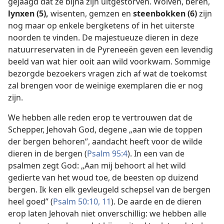
gejaagd dat ze bijna zijn uitgestorven. Wolven, beren,
lynxen (5),
wisenten, gemzen en
steenbokken (6)
zijn
nog maar op enkele bergketens of in het uiterste
noorden te vinden. De majestueuze dieren in deze
natuurreservaten in de Pyreneeën geven een levendig
beeld van wat hier ooit aan wild voorkwam. Sommige
bezorgde bezoekers vragen zich af wat de toekomst
zal brengen voor de weinige exemplaren die er nog
zijn.
We hebben alle reden erop te vertrouwen dat de
Schepper, Jehovah God, degene „aan wie de toppen
der bergen behoren”, aandacht heeft voor de wilde
dieren in de bergen (
Psalm 95:4
). In een van de
psalmen zegt God: „Aan mij behoort al het wild
gedierte van het woud toe, de beesten op duizend
bergen. Ik ken elk gevleugeld schepsel van de bergen
heel goed” (
Psalm 50:10, 11
). De aarde en de dieren
erop laten Jehovah niet onverschillig: we hebben alle