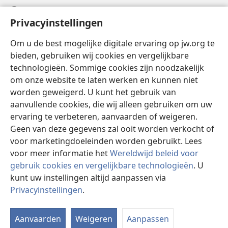
Help
Privacyinstellingen
Donaties
(opent
Om u de best mogelijke digitale ervaring op jw.org te
nieuw
bieden, gebruiken wij cookies en vergelijkbare
venster)
Watchtower ONLINE LIBRARY™
technologieën. Sommige cookies zijn noodzakelijk
(opent
om onze website te laten werken en kunnen niet
nieuw
®
JW Hub
venster)
worden geweigerd. U kunt het gebruik van
(opent
nieuw
aanvullende cookies, die wij alleen gebruiken om uw
®
JW Library
venster)
ervaring te verbeteren, aanvaarden of weigeren.
Geen van deze gegevens zal ooit worden verkocht of
Watchtower Library
voor marketingdoeleinden worden gebruikt. Lees
voor meer informatie het
Wereldwijd beleid voor
gebruik cookies en vergelijkbare technologieën
. U
kunt uw instellingen altijd aanpassen via
Copyright
© 2026 Watch Tower Bible and Tract Society of Pennsylvania.
Privacyinstellingen
.
I
GEBRUIKSVOORWAARDEN
|
PRIVACYBELEID
|
PRIVACYINSTELLINGEN
w
Aanvaarden
Weigeren
Aanpassen