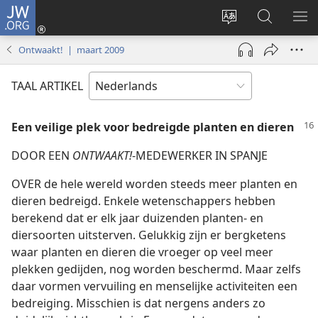
JW.ORG
Inloggen
(opent
Taal
Zoeken
ME
nieuw
site
op
WE
Ontwaakt! | maart 2009
venster)
wijzigen
JW.ORG
TAAL ARTIKEL
Een veilige plek voor bedreigde planten en dieren
DOOR EEN
ONTWAAKT!
-MEDEWERKER IN SPANJE
OVER de hele wereld worden steeds meer planten en
dieren bedreigd. Enkele wetenschappers hebben
berekend dat er elk jaar duizenden planten- en
diersoorten uitsterven. Gelukkig zijn er bergketens
waar planten en dieren die vroeger op veel meer
plekken gedijden, nog worden beschermd. Maar zelfs
daar vormen vervuiling en menselijke activiteiten een
bedreiging. Misschien is dat nergens anders zo