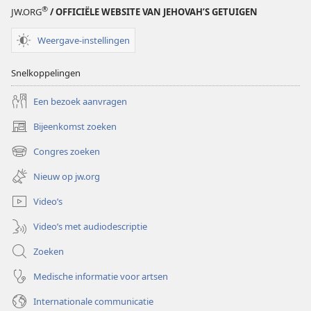
®
JW.ORG
/ OFFICIËLE WEBSITE VAN JEHOVAH’S GETUIGEN
Weergave-instellingen
Snelkoppelingen
Een bezoek aanvragen
Bijeenkomst zoeken
(opent
nieuw
Congres zoeken
(opent
venster)
nieuw
Nieuw op jw.org
venster)
Video’s
Video’s met audiodescriptie
Zoeken
Medische informatie voor artsen
Internationale communicatie