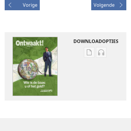
Vorige
Volgende
DOWNLOADOPTIES
Downloadopties
Downloadopt
publicaties
audio
ONTWAAKT!
ONTWAAKT!
maart 2009
maart 2009