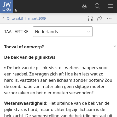
JW.ORG
Inloggen
(opent
Taal
Zoeken
ME
nieuw
site
op
WE
Ontwaakt! | maart 2009
venster)
wijzigen
JW.ORG
TAAL ARTIKEL
Toeval of ontwerp?
De
bek van de pijlinktvis
▪ De bek van de pijlinktvis stelt wetenschappers voor
een raadsel. Ze vragen zich af: Hoe kan iets wat zo
hard is, vastzitten aan een lichaam zonder botten? Zou
de combinatie van materialen geen slijtage moeten
veroorzaken en het dier moeten verwonden?
Wetenswaardigheid:
Het uiteinde van de bek van de
pijlinktvis is hard, maar dichter bij zijn lichaam is de
bek zacht. De samenstelling van de bek (die bestaat uit