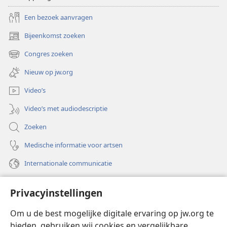
Een bezoek aanvragen
Bijeenkomst zoeken
(opent
nieuw
Congres zoeken
(opent
venster)
nieuw
Nieuw op jw.org
venster)
Video’s
Video’s met audiodescriptie
Zoeken
Medische informatie voor artsen
Internationale communicatie
Help
Privacyinstellingen
Donaties
(opent
Om u de best mogelijke digitale ervaring op jw.org te
nieuw
bieden, gebruiken wij cookies en vergelijkbare