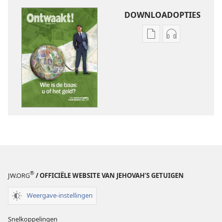
DOWNLOADOPTIES
Downloadopties
Downloadopt
publicaties
audio
ONTWAAKT!
ONTWAAKT!
maart 2009
maart 2009
®
JW.ORG
/ OFFICIËLE WEBSITE VAN JEHOVAH’S GETUIGEN
Weergave-instellingen
Snelkoppelingen