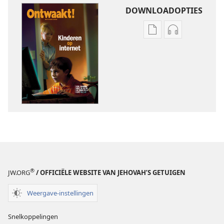
DOWNLOADOPTIES
Downloadopties
Downloadopt
publicaties
audio
ONTWAAKT!
ONTWAAKT!
oktober 2008
oktober 2008
®
JW.ORG
/ OFFICIËLE WEBSITE VAN JEHOVAH’S GETUIGEN
Weergave-instellingen
Snelkoppelingen