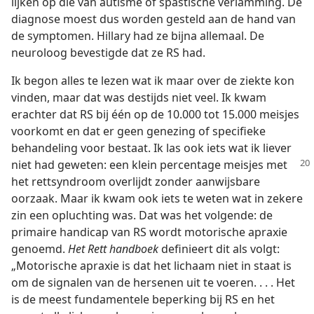
lijken op die van autisme of spastische verlamming. De
diagnose moest dus worden gesteld aan de hand van
de symptomen. Hillary had ze bijna allemaal. De
neuroloog bevestigde dat ze RS had.
Ik begon alles te lezen wat ik maar over de ziekte kon
vinden, maar dat was destijds niet veel. Ik kwam
erachter dat RS bij één op de 10.000 tot 15.000 meisjes
voorkomt en dat er geen genezing of specifieke
behandeling voor bestaat. Ik las ook iets wat ik liever
niet had geweten: een klein percentage meisjes met
het rettsyndroom overlijdt zonder aanwijsbare
oorzaak. Maar ik kwam ook iets te weten wat in zekere
zin een opluchting was. Dat was het volgende: de
primaire handicap van RS wordt motorische apraxie
genoemd.
Het Rett handboek
definieert dit als volgt:
„Motorische apraxie is dat het lichaam niet in staat is
om de signalen van de hersenen uit te voeren. . . . Het
is de meest fundamentele beperking bij RS en het