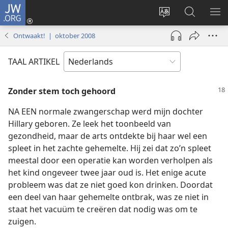
JW.ORG
Inloggen
(opent
Taal
Zoeken
ME
nieuw
site
op
WE
Ontwaakt! | oktober 2008
venster)
wijzigen
JW.ORG
TAAL ARTIKEL
Zonder stem toch gehoord
NA EEN normale zwangerschap werd mijn dochter
Hillary geboren. Ze leek het toonbeeld van
gezondheid, maar de arts ontdekte bij haar wel een
spleet in het zachte gehemelte. Hij zei dat zo’n spleet
meestal door een operatie kan worden verholpen als
het kind ongeveer twee jaar oud is. Het enige acute
probleem was dat ze niet goed kon drinken. Doordat
een deel van haar gehemelte ontbrak, was ze niet in
staat het vacuüm te creëren dat nodig was om te
zuigen.