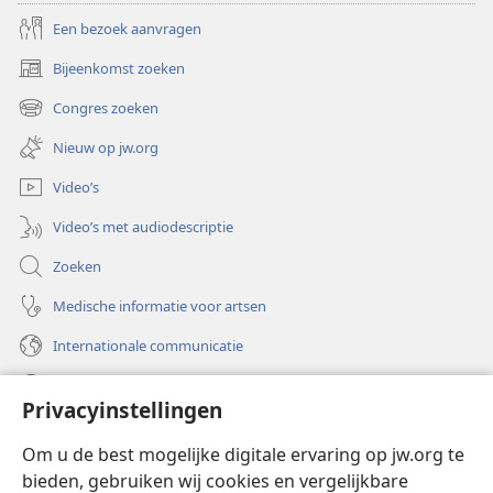
Een bezoek aanvragen
Bijeenkomst zoeken
(opent
nieuw
Congres zoeken
(opent
venster)
nieuw
Nieuw op jw.org
venster)
Video’s
Video’s met audiodescriptie
Zoeken
Medische informatie voor artsen
Internationale communicatie
Help
Privacyinstellingen
Donaties
(opent
Om u de best mogelijke digitale ervaring op jw.org te
nieuw
bieden, gebruiken wij cookies en vergelijkbare
venster)