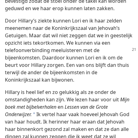
bevestigd zodat de stoel onder de takel kan worden
geduwd en we haar erop kunnen laten zakken.
Door Hillary’s ziekte kunnen Lori en ik haar zelden
meenemen naar de Koninkrijkszaal van Jehovah’s
Getuigen. Maar dat wil niet zeggen dat we in geestelijk
opzicht iets tekortkomen. We kunnen via een
telefoonverbinding
meeluisteren met de
bijeenkomsten. Daardoor kunnen Lori en ik om de
beurt voor Hillary zorgen. Een van ons blijft dan thuis
terwijl de ander de bijeenkomsten in de
Koninkrijkszaal kan bijwonen.
Hillary is heel lief en zo gelukkig als ze onder de
omstandigheden kan zijn. We lezen haar voor uit
Mijn
boek met bijbelverhalen
en
Lessen van de Grote
Onderwijzer.
Ik vertel haar vaak hoeveel Jehovah God
*
van haar houdt. Ik herinner haar eraan dat Jehovah
haar binnenkort gezond zal maken en dat ze dan alle
dingen zal kunnen zeggen die ik weet dat ze wil