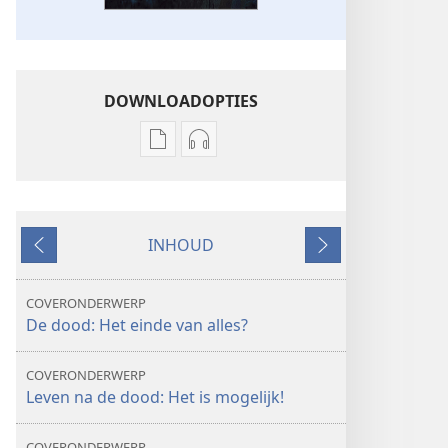
DOWNLOADOPTIES
Downloadopties
Downloadopties
publicaties
audio
ONTWAAKT!
ONTWAAKT!
september 2008
september 2008
INHOUD
Vorige
Volgende
COVERONDERWERP
De dood: Het einde van alles?
COVERONDERWERP
Leven na de dood: Het is mogelijk!
COVERONDERWERP