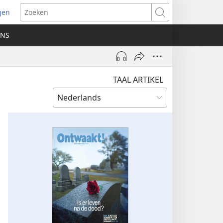
gen
ent
Zoeken
uw
ONS
ster)
TAAL ARTIKEL