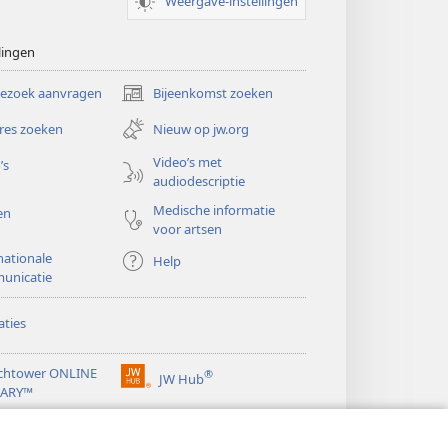
Weergave-instellingen
lingen
bezoek aanvragen
Bijeenkomst zoeken
(opent
nieuw
res zoeken
Nieuw op jw.org
venster)
Video’s met
’s
audiodescriptie
Medische informatie
en
voor artsen
nationale
Help
unicatie
ties
chtower ONLINE
®
JW Hub
(opent
RARY™
nieuw
®
venster)
ibrary
Watchtower Library