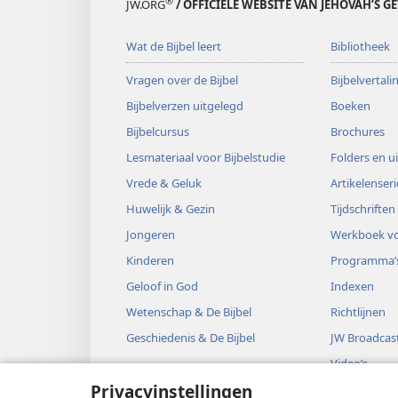
®
JW.ORG
/ OFFICIËLE WEBSITE VAN JEHOVAH’S G
Wat de Bijbel leert
Bibliotheek
Vragen over de Bijbel
Bijbelvertal
Bijbelverzen uitgelegd
Boeken
Bijbelcursus
Brochures
Lesmateriaal voor Bijbelstudie
Folders en u
Vrede & Geluk
Artikelenseri
Huwelijk & Gezin
Tijdschriften
Jongeren
Werkboek vo
Kinderen
Programma’
Geloof in God
Indexen
Wetenschap & De Bijbel
Richtlijnen
Geschiedenis & De Bijbel
JW Broadcas
Video’s
Privacyinstellingen
Muziek