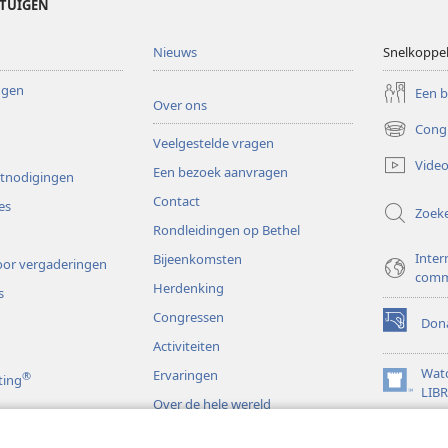
ETUIGEN
Nieuws
Snelkoppe
ingen
Een 
Over ons
Cong
(opent
Veelgestelde vragen
nieuw
Video
Een bezoek aanvragen
venster)
itnodigingen
Contact
es
Zoek
Rondleidingen op Bethel
Inter
Bijeenkomsten
or vergaderingen
comm
Herdenking
s
Congressen
Dona
(opent
Activiteiten
nieuw
venster)
Wat
Ervaringen
®
ting
(opent
LIB
Over de hele wereld
nieuw
JW L
venster)