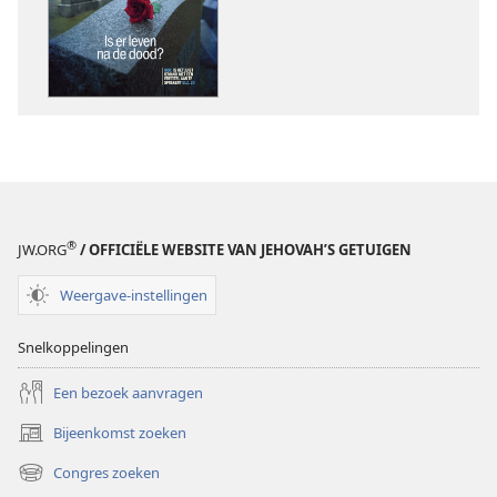
september 2008
september 2
®
JW.ORG
/ OFFICIËLE WEBSITE VAN JEHOVAH’S GETUIGEN
Weergave-instellingen
Snelkoppelingen
Een bezoek aanvragen
Bijeenkomst zoeken
(opent
nieuw
Congres zoeken
(opent
venster)