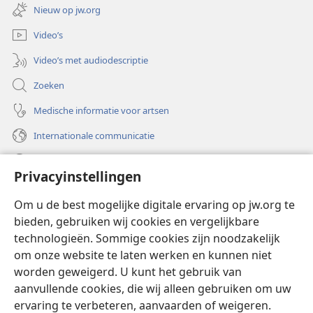
nieuw
Nieuw op jw.org
venster)
Video’s
Video’s met audiodescriptie
Zoeken
Medische informatie voor artsen
Internationale communicatie
Help
Privacyinstellingen
Donaties
(opent
Om u de best mogelijke digitale ervaring op jw.org te
nieuw
bieden, gebruiken wij cookies en vergelijkbare
venster)
Watchtower ONLINE LIBRARY™
technologieën. Sommige cookies zijn noodzakelijk
(opent
om onze website te laten werken en kunnen niet
nieuw
®
JW Hub
venster)
worden geweigerd. U kunt het gebruik van
(opent
nieuw
aanvullende cookies, die wij alleen gebruiken om uw
®
JW Library
venster)
ervaring te verbeteren, aanvaarden of weigeren.