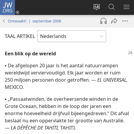
JW.ORG
Inloggen
(opent
Taal
Zoeken
ME
nieuw
site
op
WE
Ontwaakt! | september 2008
venster)
wijzigen
JW.ORG
TAAL ARTIKEL
Een blik op de wereld
▪
De afgelopen 20 jaar is het aantal natuurrampen
wereldwijd verviervoudigd. Elk jaar worden er ruim
250 miljoen personen door getroffen. —
EL UNIVERSAL,
MEXICO.
▪
„Passaatwinden, de overheersende winden in de
Grote Oceaan, hebben in de loop der jaren een
enorme hoeveelheid drijfvuil bijeengedreven.” Dit afval
beslaat nu een oppervlakte ter grootte van Australië.
—
LA DÉPÊCHE DE TAHITI,
TAHITI.