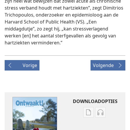
zijn heel wat bewijzen dat zowel acute als chronische
stress verband houdt met hartziekten”, zegt Dimitrios
Trichopoulos, onderzoeker en epidemioloog aan de
Harvard School of Public Health (VS). „Een
middagdutje”, zo zegt hij, „kan stressverlagend
werken [en] het aantal sterfgevallen als gevolg van
hartziekten verminderen.”
Vorige
Volgende
DOWNLOADOPTIES
Downloadopties
Downloadopt
publicaties
audio
ONTWAAKT!
ONTWAAKT!