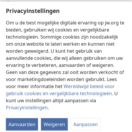
Help
Privacyinstellingen
Donaties
(opent
Om u de best mogelijke digitale ervaring op jw.org te
nieuw
bieden, gebruiken wij cookies en vergelijkbare
venster)
Watchtower ONLINE LIBRARY™
technologieën. Sommige cookies zijn noodzakelijk
(opent
om onze website te laten werken en kunnen niet
nieuw
®
JW Hub
venster)
worden geweigerd. U kunt het gebruik van
(opent
nieuw
aanvullende cookies, die wij alleen gebruiken om uw
®
JW Library
venster)
ervaring te verbeteren, aanvaarden of weigeren.
Geen van deze gegevens zal ooit worden verkocht of
Watchtower Library
voor marketingdoeleinden worden gebruikt. Lees
voor meer informatie het
Wereldwijd beleid voor
gebruik cookies en vergelijkbare technologieën
. U
kunt uw instellingen altijd aanpassen via
Copyright
© 2026 Watch Tower Bible and Tract Society of Pennsylvania.
Privacyinstellingen
.
I
GEBRUIKSVOORWAARDEN
|
PRIVACYBELEID
|
PRIVACYINSTELLINGEN
w
Aanvaarden
Weigeren
Aanpassen