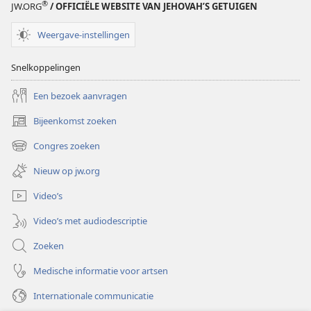
®
JW.ORG
/ OFFICIËLE WEBSITE VAN JEHOVAH’S GETUIGEN
Weergave-instellingen
Snelkoppelingen
Een bezoek aanvragen
Bijeenkomst zoeken
(opent
nieuw
Congres zoeken
(opent
venster)
nieuw
Nieuw op jw.org
venster)
Video’s
Video’s met audiodescriptie
Zoeken
Medische informatie voor artsen
Internationale communicatie