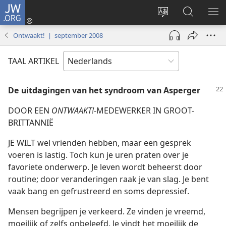
JW.ORG
Inloggen
(opent
Taal
Zoeken
ME
nieuw
site
op
WE
Ontwaakt! | september 2008
venster)
wijzigen
JW.ORG
TAAL ARTIKEL
De
uitdagingen van het syndroom van Asperger
DOOR EEN
ONTWAAKT!
-MEDEWERKER IN GROOT-
BRITTANNIË
JE WILT wel vrienden hebben, maar een gesprek
voeren is lastig. Toch kun je uren praten over je
favoriete onderwerp. Je leven wordt beheerst door
routine; door veranderingen raak je van slag. Je bent
vaak bang en gefrustreerd en soms depressief.
Mensen begrijpen je verkeerd. Ze vinden je vreemd,
moeilijk of zelfs onbeleefd. Je vindt het moeilijk de