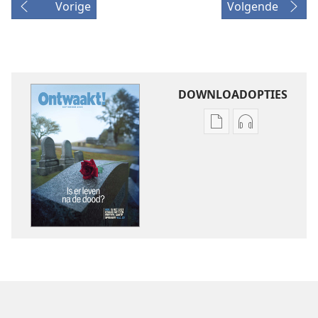
Vorige
Volgende
DOWNLOADOPTIES
Downloadopties
Downloadopt
publicaties
audio
ONTWAAKT!
ONTWAAKT!
september 2008
september 2