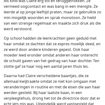
Als kind was Claire erg stil en teruggetrokken. Ze
vermeed oogcontact en was bang in een menigte. Ze
leerde al op jonge leeftijd praten, maar ze gebruikte zo
min mogelijk woorden en sprak monotoon. Ze hield
van een strenge regelmaat en maakte zich druk als die
werd verstoord.
Op school hadden de leerkrachten geen geduld met
haar omdat ze dachten dat ze expres moeilijk deed, en
ze werd door andere kinderen gepest. Ook haar
moeder leed eronder omdat anderen haar onterecht
de schuld gaven van het gedrag van haar dochter. Ten
slotte gaf ze haar nog een aantal jaren thuis les.
Daarna had Claire verscheidene baantjes, die ze
allemaal kwijtraakte omdat ze niet kon omgaan met
veranderingen in routine en met de eisen die aan haar
werden gesteld. Bij haar laatste baan, in een
verpleegtehuis, drong het tot de directrice door dat er
echt iets mis was. Uiteindelijk werd vastgesteld dat