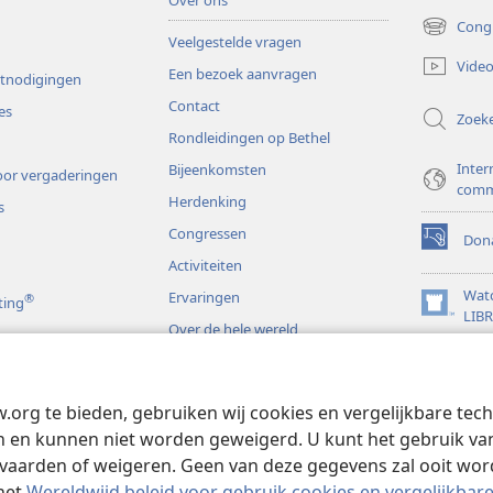
Over ons
Cong
(opent
Veelgestelde vragen
nieuw
Video
Een bezoek aanvragen
venster)
itnodigingen
Contact
es
Zoek
Rondleidingen op Bethel
Inter
Bijeenkomsten
or vergaderingen
comm
Herdenking
s
Congressen
Dona
(opent
Activiteiten
nieuw
venster)
Wat
Ervaringen
®
ting
(opent
LIB
Over de hele wereld
nieuw
JW L
venster)
s
w.org te bieden, gebruiken wij cookies en vergelijkbare te
rspelen
 en kunnen niet worden geweigerd. U kunt het gebruik van 
vaarden of weigeren. Geen van deze gegevens zal ooit wo
het
Wereldwijd beleid voor gebruik cookies en vergelijkbar