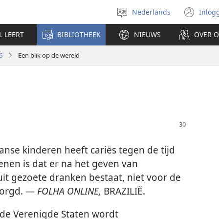
Nederlands
Inlog
Taal
(op
selecteren
nie
L LEERT
BIBLIOTHEEK
NIEUWS
OVER 
ven
6
Een blik op de wereld
anse kinderen heeft cariës tegen de tijd
denen is dat er na het geven van
 uit gezoete dranken bestaat, niet voor de
zorgd. —
FOLHA ONLINE,
BRAZILIË.
 de Verenigde Staten wordt