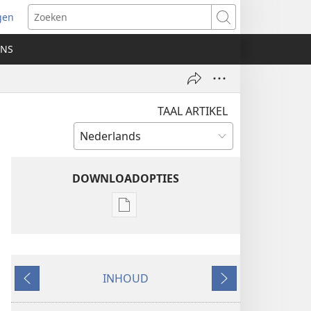
gen
ent
Zoeken
uw
ONS
ster)
TAAL ARTIKEL
DOWNLOADOPTIES
Downloadopties
publicaties
ONTWAAKT!
juni 2006
INHOUD
Vorige
Volgende