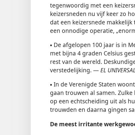
tegenwoordig met een keizersn
keizersneden nu vijf keer zo ho
dat een keizersnede makkelijk te
een onnodige operatie, „enor
▪
De afgelopen 100 jaar is in 
met bijna 4 graden Celsius ges
rest van de wereld. Deskundig
verstedelijking. —
EL UNIVERSA
▪
In de Verenigde Staten woont 
gaan trouwen al samen. Zulke 
op een echtscheiding uit als h
trouwden en daarna gingen 
De
meest irritante werkgewo