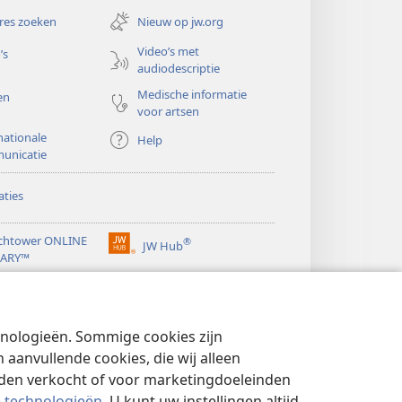
nieuw
res zoeken
Nieuw op jw.org
venster)
Video’s met
’s
audiodescriptie
Medische informatie
en
voor artsen
nationale
Help
unicatie
ties
chtower ONLINE
®
JW Hub
(opent
RARY™
nieuw
®
venster)
ibrary
Watchtower Library
chnologieën. Sommige cookies zijn
aanvullende cookies, die wij alleen
rden verkocht of voor marketingdoeleinden
e technologieën
. U kunt uw instellingen altijd