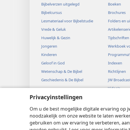
Bijbelverzen uitgelegd
Boeken
Bijbelcursus
Brochures
Lesmateriaal voor Bijbelstudie
Folders en u
Vrede & Geluk
Artikelenseri
Huwelijk & Gezin
Tijdschriften
Jongeren
Werkboek vo
Kinderen
Programma’
Geloof in God
Indexen
Wetenschap & De Bijbel
Richtlijnen
Geschiedenis & De Bijbel
JW Broadcas
Video’s
Privacyinstellingen
Muziek
Audiodrama’
Om u de best mogelijke digitale ervaring op j
Bijbelse hoo
noodzakelijk om onze website te laten werken
gebruiken om uw ervaring te verbeteren, aan
worden gebruikt. Lees voor meer informatie 