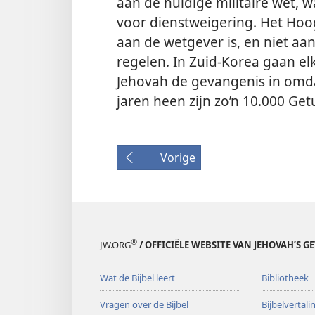
aan de huidige militaire wet, 
voor dienstweigering. Het Hoo
aan de wetgever is, en niet aan 
regelen. In Zuid-Korea gaan el
Jehovah de gevangenis in omdat
jaren heen zijn zo’n 10.000 G
Vorige
®
JW.ORG
/ OFFICIËLE WEBSITE VAN JEHOVAH’S G
Wat de Bijbel leert
Bibliotheek
Vragen over de Bijbel
Bijbelvertal