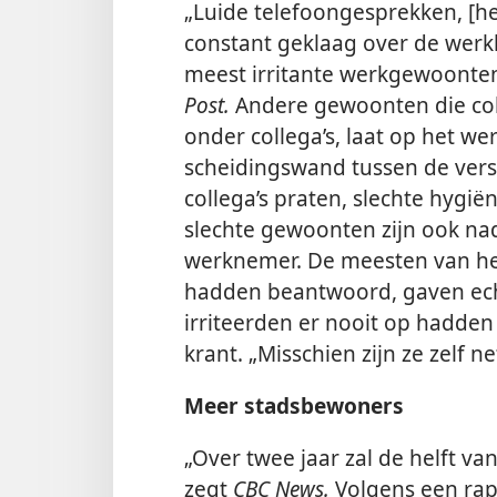
„Luide telefoongesprekken, [he
constant geklaag over de werkl
meest irritante werkgewoonten 
Post.
Andere gewoonten die colle
onder collega’s, laat op het we
scheidingswand tussen de ver
collega’s praten, slechte hygië
slechte gewoonten zijn ook nad
werknemer. De meesten van he
hadden beantwoord, gaven ech
irriteerden er nooit op hadde
krant. „Misschien zijn ze zelf ne
Meer stadsbewoners
„Over twee jaar zal de helft v
zegt
CBC News.
Volgens een rap