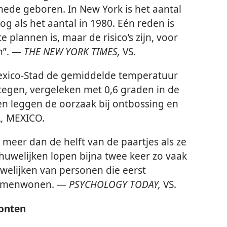
ede geboren. In New York is het aantal
og als het aantal in 1980. Eén reden is
 plannen is, maar de risico’s zijn, voor
m”. —
THE NEW YORK TIMES,
VS.
Mexico-Stad de gemiddelde temperatuur
tegen, vergeleken met 0,6 graden in de
en leggen de oorzaak bij ontbossing en
L,
MEXICO.
meer dan de helft van de paartjes als ze
huwelijken lopen bijna twee keer zo vaak
uwelijken van personen die eerst
samenwonen. —
PSYCHOLOGY TODAY,
VS.
onten