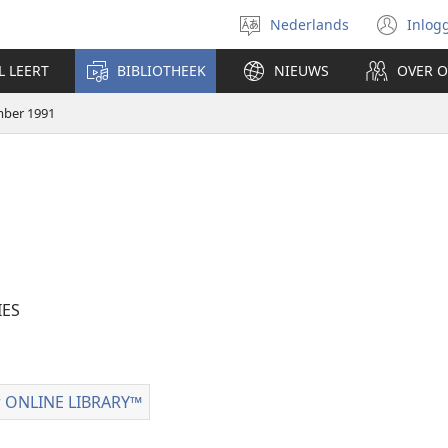
Nederlands
Inlog
Taal
(op
selecteren
nie
L LEERT
BIBLIOTHEEK
NIEUWS
OVER 
ven
mber 1991
ES
pties
 ONLINE LIBRARY™
Watchtower
FTEN
ONLINE
r