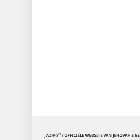
1991
®
JW.ORG
/ OFFICIËLE WEBSITE VAN JEHOVAH’S G