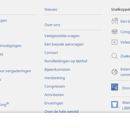
Nieuws
Snelkoppe
ingen
Een 
Over ons
Cong
(opent
Veelgestelde vragen
nieuw
Video
Een bezoek aanvragen
venster)
itnodigingen
Contact
es
Zoek
Rondleidingen op Bethel
Inter
Bijeenkomsten
or vergaderingen
comm
Herdenking
s
Congressen
Dona
(opent
Activiteiten
nieuw
venster)
Wat
Ervaringen
®
ting
(opent
LIB
Over de hele wereld
nieuw
JW L
venster)
s