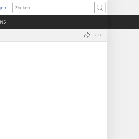
gen
ent
Zoeken
uw
ONS
ster)