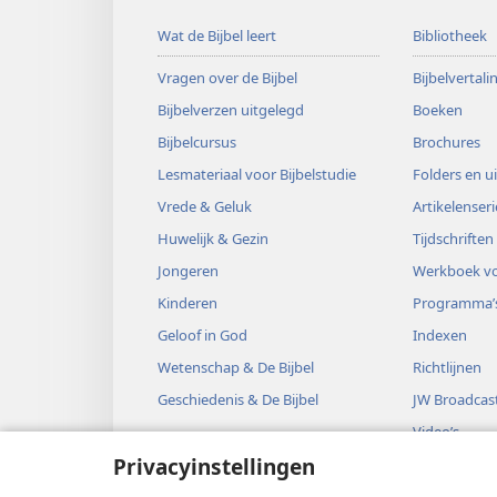
Wat de Bijbel leert
Bibliotheek
Vragen over de Bijbel
Bijbelvertal
Bijbelverzen uitgelegd
Boeken
Bijbelcursus
Brochures
Lesmateriaal voor Bijbelstudie
Folders en u
Vrede & Geluk
Artikelenseri
Huwelijk & Gezin
Tijdschriften
Jongeren
Werkboek vo
Kinderen
Programma’
Geloof in God
Indexen
Wetenschap & De Bijbel
Richtlijnen
Geschiedenis & De Bijbel
JW Broadcas
Video’s
Privacyinstellingen
Muziek
Audiodrama’