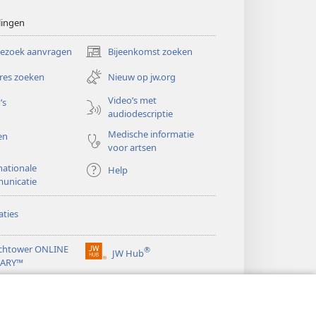
lingen
bezoek aanvragen
Bijeenkomst zoeken
(opent
nieuw
res zoeken
Nieuw op jw.org
venster)
Video’s met
’s
audiodescriptie
Medische informatie
en
voor artsen
nationale
Help
unicatie
ties
chtower ONLINE
®
JW Hub
(opent
RARY™
nieuw
®
venster)
ibrary
Watchtower Library