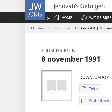
JW.ORG
Jehovah’s Getuigen
HOME
WAT DE BIJBE
Bibliotheek
Tijdschriften
Ontwaakt! | 8 nove
TIJDSCHRIFTEN
8 november 1991
DOWNLOADOPTI
Tekst
Downloado
publicaties
Watchtower
TIJDSCHRI
8 novembe