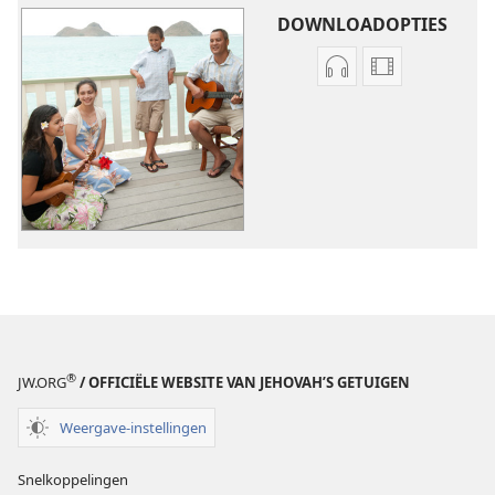
DOWNLOADOPTIES
Downloadopties
Downloadopt
audio
video
Original
Original
songs
songs
®
JW.ORG
/ OFFICIËLE WEBSITE VAN JEHOVAH’S GETUIGEN
Weergave-instellingen
Snelkoppelingen