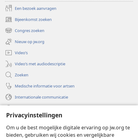
Een bezoek aanvragen
Bijeenkomst zoeken
(opent
nieuw
Congres zoeken
(opent
venster)
nieuw
Nieuw op jw.org
venster)
Video’s
Video’s met audiodescriptie
Zoeken
Medische informatie voor artsen
Internationale communicatie
Help
Privacyinstellingen
Donaties
(opent
Om u de best mogelijke digitale ervaring op jw.org te
nieuw
bieden, gebruiken wij cookies en vergelijkbare
venster)