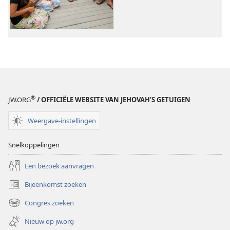
®
JW.ORG
/ OFFICIËLE WEBSITE VAN JEHOVAH’S GETUIGEN
Weergave-instellingen
Snelkoppelingen
Een bezoek aanvragen
Bijeenkomst zoeken
(opent
nieuw
Congres zoeken
(opent
venster)
nieuw
Nieuw op jw.org
venster)