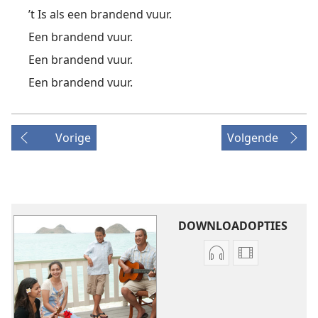
’t Is als een brandend vuur.
Een brandend vuur.
Een brandend vuur.
Een brandend vuur.
Vorige
Volgende
DOWNLOADOPTIES
Downloadopties
Downloadopt
audio
video
Original
Original
songs
songs