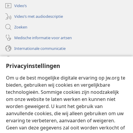
Video’s
Video’s met audiodescriptie
Zoeken
Medische informatie voor artsen
Internationale communicatie
Help
Privacyinstellingen
Donaties
(opent
Om u de best mogelijke digitale ervaring op jw.org te
nieuw
bieden, gebruiken wij cookies en vergelijkbare
venster)
Watchtower ONLINE LIBRARY™
technologieën. Sommige cookies zijn noodzakelijk
(opent
om onze website te laten werken en kunnen niet
nieuw
®
JW Hub
venster)
worden geweigerd. U kunt het gebruik van
(opent
nieuw
aanvullende cookies, die wij alleen gebruiken om uw
®
JW Library
venster)
ervaring te verbeteren, aanvaarden of weigeren.
Geen van deze gegevens zal ooit worden verkocht of
Watchtower Library