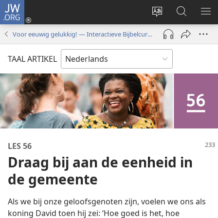
JW.ORG
Inloggen
(opent
Taal
Zoeken
ME
nieuw
site
op
WE
Voor eeuwig gelukkig! — Interactieve Bijbelcursus
venster)
wijzigen
JW.ORG
TAAL ARTIKEL
LES 56
Draag bij aan de eenheid in
de gemeente
Als we bij onze geloofsgenoten zijn, voelen we ons als
koning David toen hij zei: ‘Hoe goed is het, hoe