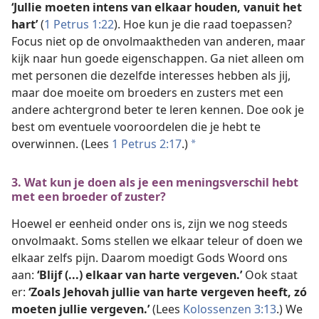
‘Jullie moeten intens van elkaar houden, vanuit het
hart’
(
1 Petrus 1:22
). Hoe kun je die raad toepassen?
Focus niet op de onvolmaaktheden van anderen, maar
kijk naar hun goede eigenschappen. Ga niet alleen om
met personen die dezelfde interesses hebben als jij,
maar doe moeite om broeders en zusters met een
andere achtergrond beter te leren kennen. Doe ook je
best om eventuele vooroordelen die je hebt te
overwinnen. (Lees
1 Petrus 2:17
.)
a
3. Wat kun je doen als je een meningsverschil hebt
met een broeder of zuster?
Hoewel er eenheid onder ons is, zijn we nog steeds
onvolmaakt. Soms stellen we elkaar teleur of doen we
elkaar zelfs pijn. Daarom moedigt Gods Woord ons
aan:
‘Blijf (...) elkaar van harte vergeven.’
Ook staat
er:
‘Zoals Jehovah jullie van harte vergeven heeft, zó
moeten jullie vergeven.’
(Lees
Kolossenzen 3:13
.) We