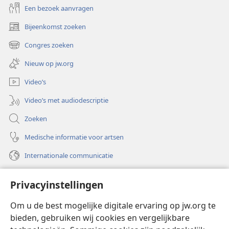
Een bezoek aanvragen
Bijeenkomst zoeken
(opent
nieuw
Congres zoeken
(opent
venster)
nieuw
Nieuw op jw.org
venster)
Video’s
Video’s met audiodescriptie
Zoeken
Medische informatie voor artsen
Internationale communicatie
Help
Privacyinstellingen
Donaties
(opent
Om u de best mogelijke digitale ervaring op jw.org te
nieuw
bieden, gebruiken wij cookies en vergelijkbare
venster)
Watchtower ONLINE LIBRARY™