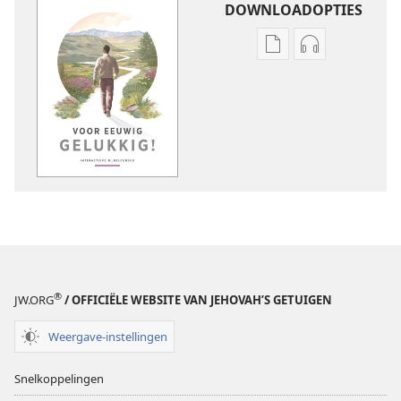
DOWNLOADOPTIES
Downloadopties
Downloadopt
publicaties
audio
Voor
Voor
eeuwig
eeuwig
gelukkig!
gelukkig!
—
—
Interactieve
Interactieve
Bijbelcursus
Bijbelcursus
®
JW.ORG
/ OFFICIËLE WEBSITE VAN JEHOVAH’S GETUIGEN
Weergave-instellingen
Snelkoppelingen