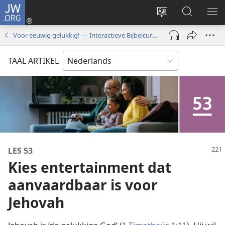
JW.ORG
Inloggen
(opent
Taal
Zoeken
ME
nieuw
site
op
WE
Voor eeuwig gelukkig! — Interactieve Bijbelcursus
venster)
wijzigen
JW.ORG
TAAL ARTIKEL
LES 53
Kies entertainment dat
aanvaardbaar is voor
Jehovah