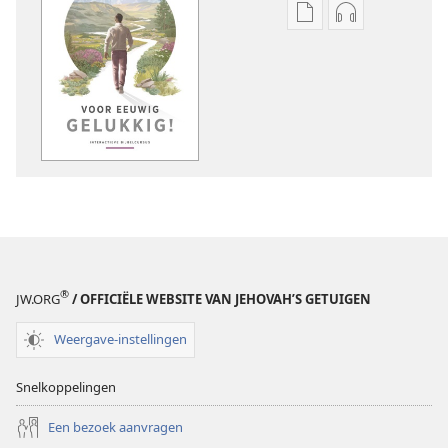
Downloadopties
Downloadopt
publicaties
audio
Voor
Voor
eeuwig
eeuwig
gelukkig!
gelukkig!
—
—
Interactieve
Interactieve
Bijbelcursus
Bijbelcursus
®
JW.ORG
/ OFFICIËLE WEBSITE VAN JEHOVAH’S GETUIGEN
Weergave-instellingen
Snelkoppelingen
Een bezoek aanvragen