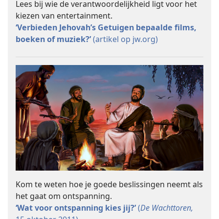
Lees bij wie de verantwoordelijkheid ligt voor het
kiezen van entertainment.
‘Verbieden Jehovah’s Getuigen bepaalde films,
boeken of muziek?’
(artikel op jw.org)
Kom te weten hoe je goede beslissingen neemt als
het gaat om ontspanning.
‘Wat voor ontspanning kies jij?’
(
De Wachttoren,