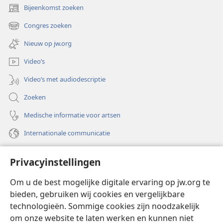
Bijeenkomst zoeken
(opent
nieuw
Congres zoeken
(opent
venster)
nieuw
Nieuw op jw.org
venster)
Video’s
Video’s met audiodescriptie
Zoeken
Medische informatie voor artsen
Internationale communicatie
Help
Privacyinstellingen
Donaties
(opent
Om u de best mogelijke digitale ervaring op jw.org te
nieuw
bieden, gebruiken wij cookies en vergelijkbare
venster)
Watchtower ONLINE LIBRARY™
technologieën. Sommige cookies zijn noodzakelijk
(opent
om onze website te laten werken en kunnen niet
nieuw