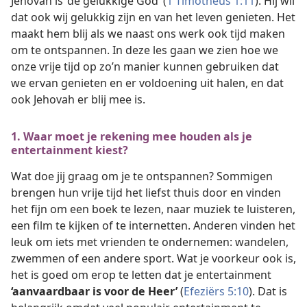
Jehovah is ‘de gelukkige God’ (
1 Timotheüs 1:11
). Hij wil
dat ook wij gelukkig zijn en van het leven genieten. Het
maakt hem blij als we naast ons werk ook tijd maken
om te ontspannen. In deze les gaan we zien hoe we
onze vrije tijd op zo’n manier kunnen gebruiken dat
we ervan genieten en er voldoening uit halen, en dat
ook Jehovah er blij mee is.
1. Waar moet je rekening mee houden als je
entertainment kiest?
Wat doe jij graag om je te ontspannen? Sommigen
brengen hun vrije tijd het liefst thuis door en vinden
het fijn om een boek te lezen, naar muziek te luisteren,
een film te kijken of te internetten. Anderen vinden het
leuk om iets met vrienden te ondernemen: wandelen,
zwemmen of een andere sport. Wat je voorkeur ook is,
het is goed om erop te letten dat je entertainment
‘aanvaardbaar is voor de Heer’
(
Efeziërs 5:10
). Dat is