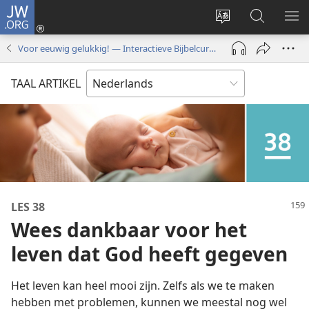
JW.ORG
Inloggen
(opent
Taal
Zoeken
ME
nieuw
site
op
WE
Voor eeuwig gelukkig! — Interactieve Bijbelcursus
venster)
wijzigen
JW.ORG
TAAL ARTIKEL
LES 38
Wees dankbaar voor het
leven dat God heeft gegeven
Het leven kan heel mooi zijn. Zelfs als we te maken
hebben met problemen, kunnen we meestal nog wel