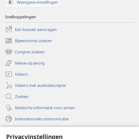
Weergave-instellingen
Snelkoppelingen
Een bezoek aanvragen
Bijeenkomst zoeken
(opent
nieuw
Congres zoeken
(opent
venster)
nieuw
Nieuw op jw.org
venster)
Video’s
Video’s met audiodescriptie
Zoeken
Medische informatie voor artsen
Internationale communicatie
Help
Privacyinstellingen