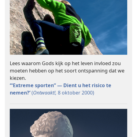
Lees waarom Gods kijk op het leven invloed zou
moeten hebben op het soort ontspanning dat we
kiezen.
‘“Extreme sporten” — Dient u het risico te
nemen?’
(
Ontwaakt!,
8 oktober 2000)