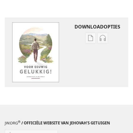
DOWNLOADOPTIES
Downloadopties
Downloadopt
publicaties
audio
Voor
Voor
eeuwig
eeuwig
gelukkig!
gelukkig!
—
—
Interactieve
Interactieve
Bijbelcursus
Bijbelcursus
®
JW.ORG
/ OFFICIËLE WEBSITE VAN JEHOVAH’S GETUIGEN