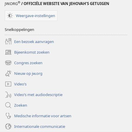
®
JW.ORG
/ OFFICIËLE WEBSITE VAN JEHOVAH’S GETUIGEN
Weergave-instellingen
Snelkoppelingen
Een bezoek aanvragen
Bijeenkomst zoeken
(opent
nieuw
Congres zoeken
(opent
venster)
nieuw
Nieuw op jw.org
venster)
Video’s
Video’s met audiodescriptie
Zoeken
Medische informatie voor artsen
Internationale communicatie