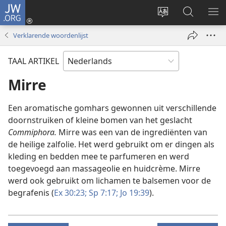
JW.ORG
Inloggen
(opent
Taal
Zoeken
ME
nieuw
site
op
WE
Verklarende woordenlijst
venster)
wijzigen
JW.ORG
TAAL ARTIKEL
Mirre
Een aromatische gomhars gewonnen uit verschillende
doornstruiken of kleine bomen van het geslacht
Commiphora.
Mirre was een van de ingrediënten van
de heilige zalfolie. Het werd gebruikt om er dingen als
kleding en bedden mee te parfumeren en werd
toegevoegd aan massageolie en huidcrème. Mirre
werd ook gebruikt om lichamen te balsemen voor de
begrafenis (
Ex 30:23;
Sp 7:17;
Jo 19:39
).