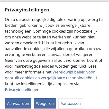
Help
Privacyinstellingen
Donaties
(opent
Om u de best mogelijke digitale ervaring op jw.org te
nieuw
bieden, gebruiken wij cookies en vergelijkbare
venster)
Watchtower ONLINE LIBRARY™
technologieën. Sommige cookies zijn noodzakelijk
(opent
om onze website te laten werken en kunnen niet
nieuw
®
JW Hub
venster)
worden geweigerd. U kunt het gebruik van
(opent
nieuw
aanvullende cookies, die wij alleen gebruiken om uw
®
JW Library
venster)
ervaring te verbeteren, aanvaarden of weigeren.
Geen van deze gegevens zal ooit worden verkocht of
Watchtower Library
voor marketingdoeleinden worden gebruikt. Lees
voor meer informatie het
Wereldwijd beleid voor
gebruik cookies en vergelijkbare technologieën
. U
kunt uw instellingen altijd aanpassen via
Copyright
© 2026 Watch Tower Bible and Tract Society of Pennsylvania.
Privacyinstellingen
.
I
GEBRUIKSVOORWAARDEN
|
PRIVACYBELEID
|
PRIVACYINSTELLINGEN
w
Aanvaarden
Weigeren
Aanpassen