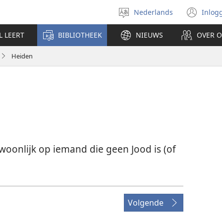
Nederlands
Inlog
Taal
(op
selecteren
nie
L LEERT
BIBLIOTHEEK
NIEUWS
OVER 
ven
Heiden
ewoonlijk op iemand die geen Jood is (of
Volgende