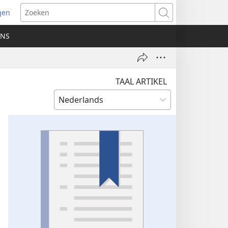
gen
ent
Zoeken
uw
ONS
ster)
TAAL ARTIKEL