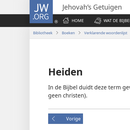
JW.ORG
Jehovah’s Getuigen
HOME
WAT DE BIJBE
Bibliotheek
Boeken
Verklarende woordenlijst
Heiden
In de Bijbel duidt deze term g
geen christen).
Vorige