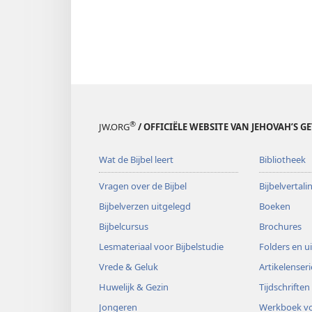
®
JW.ORG
/ OFFICIËLE WEBSITE VAN JEHOVAH’S G
Wat de Bijbel leert
Bibliotheek
Vragen over de Bijbel
Bijbelvertal
Bijbelverzen uitgelegd
Boeken
Bijbelcursus
Brochures
Lesmateriaal voor Bijbelstudie
Folders en u
Vrede & Geluk
Artikelenseri
Huwelijk & Gezin
Tijdschriften
Jongeren
Werkboek vo