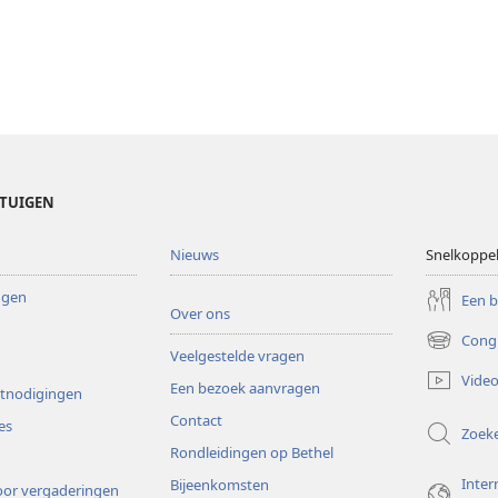
ETUIGEN
Nieuws
Snelkoppe
ingen
Een 
Over ons
Cong
(opent
Veelgestelde vragen
nieuw
Video
Een bezoek aanvragen
venster)
itnodigingen
Contact
es
Zoek
Rondleidingen op Bethel
Inter
Bijeenkomsten
or vergaderingen