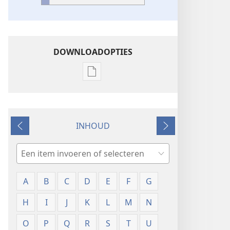
DOWNLOADOPTIES
Downloadopties
publicaties
Verklarende
woordenlijst
INHOUD
Vorige
Volgende
Zoeken
A
B
C
D
E
F
G
H
I
J
K
L
M
N
O
P
Q
R
S
T
U