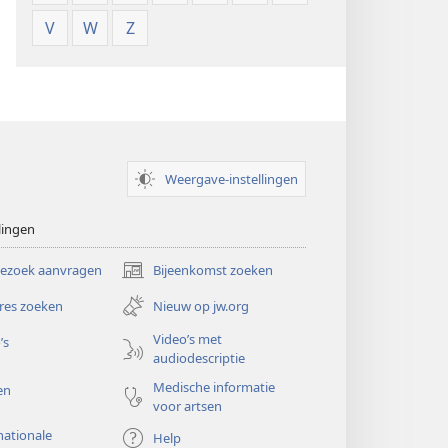
V
W
Z
Weergave-instellingen
lingen
bezoek aanvragen
Bijeenkomst zoeken
(opent
nieuw
res zoeken
Nieuw op jw.org
venster)
Video’s met
’s
audiodescriptie
Medische informatie
en
voor artsen
nationale
Help