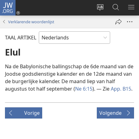
JW.ORG
Inloggen
(opent
Taal
Zoeken
ME
nieuw
site
op
WE
Verklarende woordenlijst
venster)
wijzigen
JW.ORG
TAAL ARTIKEL
Elul
Na de Babylonische ballingschap de 6de maand van de
Joodse godsdienstige kalender en de 12de maand van
de burgerlijke kalender. De maand liep van half
augustus tot half september (
Ne 6:15
). — Zie
App. B15
.
Vorige
Volgende