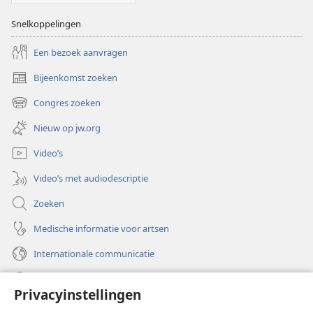
Snelkoppelingen
Een bezoek aanvragen
Bijeenkomst zoeken
(opent
nieuw
Congres zoeken
(opent
venster)
nieuw
Nieuw op jw.org
venster)
Video’s
Video’s met audiodescriptie
Zoeken
Medische informatie voor artsen
Internationale communicatie
Help
Privacyinstellingen