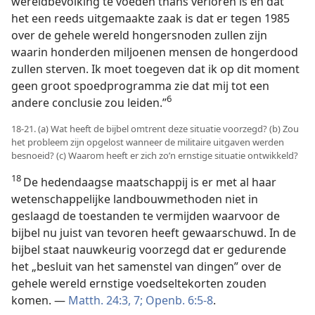
wereldbevolking te voeden thans verloren is en dat
het een reeds uitgemaakte zaak is dat er tegen 1985
over de gehele wereld hongersnoden zullen zijn
waarin honderden miljoenen mensen de hongerdood
zullen sterven. Ik moet toegeven dat ik op dit moment
geen groot spoedprogramma zie dat mij tot een
6
andere conclusie zou leiden.”
18-21. (a) Wat heeft de bijbel omtrent deze situatie voorzegd? (b) Zou
het probleem zijn opgelost wanneer de militaire uitgaven werden
besnoeid? (c) Waarom heeft er zich zo’n ernstige situatie ontwikkeld?
18
De hedendaagse maatschappij is er met al haar
wetenschappelijke landbouwmethoden niet in
geslaagd de toestanden te vermijden waarvoor de
bijbel nu juist van tevoren heeft gewaarschuwd. In de
bijbel staat nauwkeurig voorzegd dat er gedurende
het „besluit van het samenstel van dingen” over de
gehele wereld ernstige voedseltekorten zouden
komen. —
Matth. 24:3,
7;
Openb. 6:5-8
.