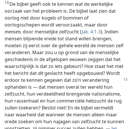
13
De bijbel geeft ook te kennen wat de werkelijke
oorzaak van het probleem is. De bijbel laat zien dat
oorlog niet door kogels of bommen of
oorlogsschepen wordt veroorzaakt, maar door
mensen,
door menselijke zelfzucht (
Jak. 4:1-3
). Indien
mensen blijvende vrede tot stand willen brengen,
moeten zij eerst over de gehele wereld de mensen zelf
veranderen. Maar zou u op grond van de menselijke
geschiedenis in de afgelopen eeuwen zeggen dat het
waarschijnlijk is dat zo iets gebeurt? Hoe staat het met
het bericht dat
dit
geslacht heeft opgebouwd? Wordt
erdoor te kennen gegeven dat zo’n verandering
ophanden is — dat mensen overal ter wereld hun
zelfzucht, hun verdeeldheid brengende nationalisme,
hun rassenhaat en hun commerciële hebzucht de rug
zullen toekeren? Beslist niet! En de bijbel vermeldt
naar waarheid dat wanneer de mensen alleen maar
vrede zoeken om hun najagen van zelfzucht te kunnen
voortzetten, zij nimmer succes zullen hebben. —
Jes.