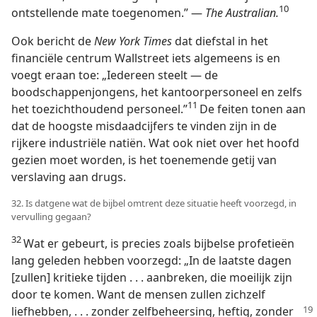
10
ontstellende mate toegenomen.” —
The Australian.
Ook bericht de
New York Times
dat diefstal in het
financiële centrum Wallstreet iets algemeens is en
voegt eraan toe: „Iedereen steelt — de
boodschappenjongens, het kantoorpersoneel en zelfs
11
het toezichthoudend personeel.”
De feiten tonen aan
dat de hoogste misdaadcijfers te vinden zijn in de
rijkere industriële natiën. Wat ook niet over het hoofd
gezien moet worden, is het toenemende getij van
verslaving aan drugs.
32. Is datgene wat de bijbel omtrent deze situatie heeft voorzegd, in
vervulling gegaan?
32
Wat er gebeurt, is precies zoals bijbelse profetieën
lang geleden hebben voorzegd: „In de laatste dagen
[zullen] kritieke tijden . . . aanbreken, die moeilijk zijn
door te komen. Want de mensen zullen zichzelf
liefhebben, . . . zonder zelfbeheersing,
heftig, zonder