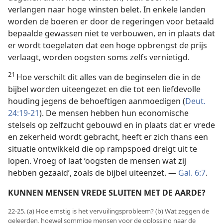
verlangen naar hoge winsten belet. In enkele landen
worden de boeren er door de regeringen voor betaald
bepaalde gewassen niet te verbouwen, en in plaats dat
er wordt toegelaten dat een hoge opbrengst de prijs
verlaagt, worden oogsten soms zelfs vernietigd.
21
Hoe verschilt dit alles van de beginselen die in de
bijbel worden uiteengezet en die tot een liefdevolle
houding jegens de behoeftigen aanmoedigen (
Deut.
24:19-21
). De mensen hebben hun economische
stelsels op zelfzucht gebouwd en in plaats dat er vrede
en zekerheid wordt gebracht, heeft er zich thans een
situatie ontwikkeld die op rampspoed dreigt uit te
lopen. Vroeg of laat ’oogsten de mensen wat zij
hebben gezaaid’, zoals de bijbel uiteenzet. —
Gal. 6:7
.
KUNNEN MENSEN VREDE SLUITEN MET DE AARDE?
22-25. (a) Hoe ernstig is het vervuilingsprobleem? (b) Wat zeggen de
geleerden, hoewel sommige mensen voor de oplossing naar de