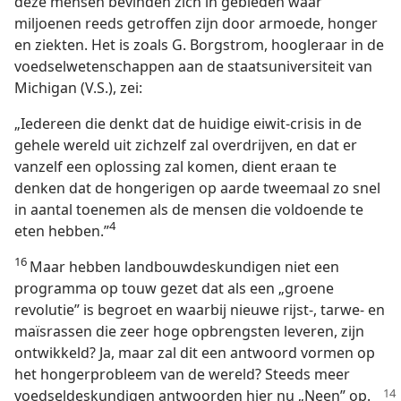
deze mensen bevinden zich in gebieden waar
miljoenen reeds getroffen zijn door armoede, honger
en ziekten. Het is zoals G. Borgstrom, hoogleraar in de
voedselwetenschappen aan de staatsuniversiteit van
Michigan (V.S.), zei:
„Iedereen die denkt dat de huidige eiwit-crisis in de
gehele wereld uit zichzelf zal overdrijven, en dat er
vanzelf een oplossing zal komen, dient eraan te
denken dat de hongerigen op aarde tweemaal zo snel
in aantal toenemen als de mensen die voldoende te
4
eten hebben.”
16
Maar hebben landbouwdeskundigen niet een
programma op touw gezet dat als een „groene
revolutie” is begroet en waarbij nieuwe rijst-, tarwe- en
maïsrassen die zeer hoge opbrengsten leveren, zijn
ontwikkeld? Ja, maar zal dit een antwoord vormen op
het hongerprobleem van de wereld? Steeds meer
voedseldeskundigen antwoorden hier nu „Neen”
op.