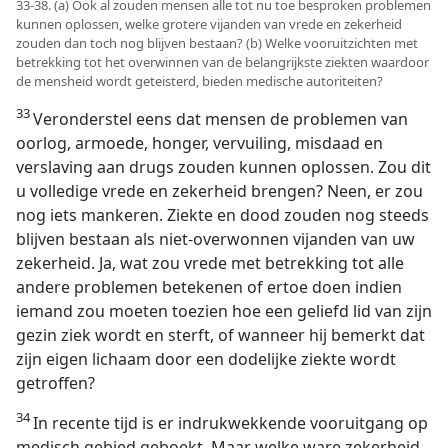
33-38. (a) Ook al zouden mensen alle tot nu toe besproken problemen
kunnen oplossen, welke grotere vijanden van vrede en zekerheid
zouden dan toch nog blijven bestaan? (b) Welke vooruitzichten met
betrekking tot het overwinnen van de belangrijkste ziekten waardoor
de mensheid wordt geteisterd, bieden medische autoriteiten?
33
Veronderstel eens dat mensen de problemen van
oorlog, armoede, honger, vervuiling, misdaad en
verslaving aan drugs zouden kunnen oplossen. Zou dit
u volledige vrede en zekerheid brengen? Neen, er zou
nog iets mankeren. Ziekte en dood zouden nog steeds
blijven bestaan als niet-overwonnen vijanden van uw
zekerheid. Ja, wat zou vrede met betrekking tot alle
andere problemen betekenen of ertoe doen indien
iemand zou moeten toezien hoe een geliefd lid van zijn
gezin ziek wordt en sterft, of wanneer hij bemerkt dat
zijn eigen lichaam door een dodelijke ziekte wordt
getroffen?
34
In recente tijd is er indrukwekkende vooruitgang op
medisch gebied geboekt. Maar welke ware zekerheid