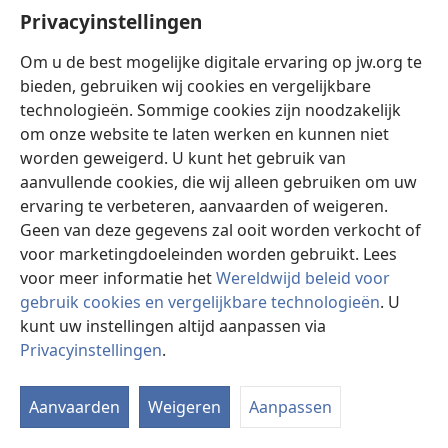
Privacyinstellingen
Vorige
Volgende
Om u de best mogelijke digitale ervaring op jw.org te
bieden, gebruiken wij cookies en vergelijkbare
technologieën. Sommige cookies zijn noodzakelijk
om onze website te laten werken en kunnen niet
DOWNLOADOPTIES
worden geweigerd. U kunt het gebruik van
aanvullende cookies, die wij alleen gebruiken om uw
Downloadoptie
ervaring te verbeteren, aanvaarden of weigeren.
publicaties
Geen van deze gegevens zal ooit worden verkocht of
Ware
voor marketingdoeleinden worden gebruikt. Lees
vrede
voor meer informatie het
Wereldwijd beleid voor
en
gebruik cookies en vergelijkbare technologieën
. U
zekerheid
kunt uw instellingen altijd aanpassen via
— Uit
Privacyinstellingen
.
welke
I
bron?
w
Aanvaarden
Weigeren
Aanpassen