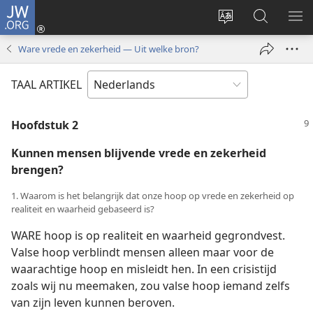
JW.ORG
Inloggen
(opent
Taal
Zoeken
ME
nieuw
site
op
WE
Ware vrede en zekerheid — Uit welke bron?
venster)
wijzigen
JW.ORG
TAAL ARTIKEL
Hoofdstuk
2
Kunnen mensen blijvende vrede en zekerheid
brengen?
1. Waarom is het belangrijk dat onze hoop op vrede en zekerheid op
realiteit en waarheid gebaseerd is?
WARE hoop is op realiteit en waarheid gegrondvest.
Valse hoop verblindt mensen alleen maar voor de
waarachtige hoop en misleidt hen. In een crisistijd
zoals wij nu meemaken, zou valse hoop iemand zelfs
van zijn leven kunnen beroven.