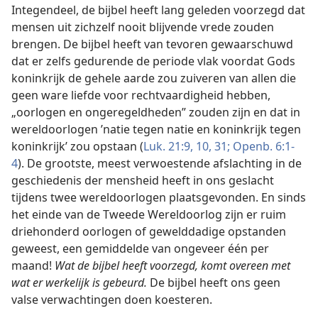
Integendeel, de bijbel heeft lang geleden voorzegd dat
mensen uit zichzelf nooit blijvende vrede zouden
brengen. De bijbel heeft van tevoren gewaarschuwd
dat er zelfs gedurende de periode vlak voordat Gods
koninkrijk de gehele aarde zou zuiveren van allen die
geen ware liefde voor rechtvaardigheid hebben,
„oorlogen en ongeregeldheden” zouden zijn en dat in
wereldoorlogen ’natie tegen natie en koninkrijk tegen
koninkrijk’ zou opstaan (
Luk. 21:9, 10,
31;
Openb. 6:1-
4
). De grootste, meest verwoestende afslachting in de
geschiedenis der mensheid heeft in ons geslacht
tijdens twee wereldoorlogen plaatsgevonden. En sinds
het einde van de Tweede Wereldoorlog zijn er ruim
driehonderd oorlogen of gewelddadige opstanden
geweest, een gemiddelde van ongeveer één per
maand!
Wat de bijbel heeft voorzegd, komt overeen met
wat er werkelijk is gebeurd.
De bijbel heeft ons geen
valse verwachtingen doen koesteren.