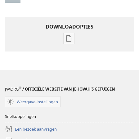
DOWNLOADOPTIES
Downloadopties
publicaties
Jaarboek
van
Jehovah’s
Getuigen
2010
®
JW.ORG
/ OFFICIËLE WEBSITE VAN JEHOVAH’S GETUIGEN
Weergave-instellingen
Snelkoppelingen
Een bezoek aanvragen