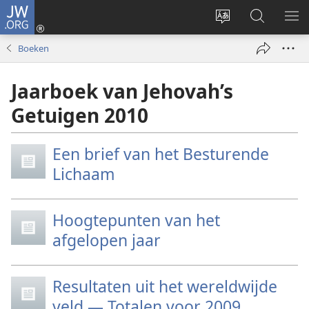
JW.ORG
Inloggen
(opent
Taal
Zoeken
ME
nieuw
site
op
WE
Boeken
venster)
wijzigen
JW.ORG
Jaarboek van Jehovah’s
Getuigen 2010
Een brief van het Besturende
Lichaam
Hoogtepunten van het
afgelopen jaar
Resultaten uit het wereldwijde
veld — Totalen voor 2009