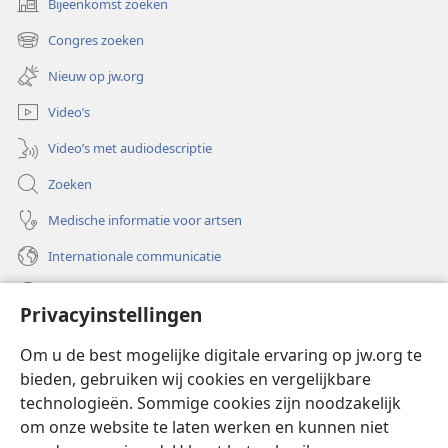
Bijeenkomst zoeken
(opent
nieuw
Congres zoeken
(opent
venster)
nieuw
Nieuw op jw.org
venster)
Video’s
Video’s met audiodescriptie
Zoeken
Medische informatie voor artsen
Internationale communicatie
Help
Privacyinstellingen
Donaties
(opent
Om u de best mogelijke digitale ervaring op jw.org te
nieuw
bieden, gebruiken wij cookies en vergelijkbare
venster)
Watchtower ONLINE LIBRARY™
technologieën. Sommige cookies zijn noodzakelijk
(opent
om onze website te laten werken en kunnen niet
nieuw
®
JW Hub
venster)